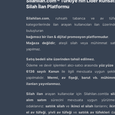
Silahilan.com – Türkiye’nin Lider Ruhsatl
Silah İlan Platformu
Silahilan.com
, ruhsatlı tabanca ve av tüfe
kategorilerinde ilan arayan kullanıcıları ilan üzerin
buluşturan
bağımsız bir ilan & dijital promosyon platformudur
.
Mağaza değildir
; ateşli silah veya mühimmat satı
yapılmaz.
Satış bedeli site üzerinden tahsil edilmez.
Ödeme ve devir işlemleri alıcı-satıcı arasında
yüz yüze
6136 sayılı Kanun
ile ilgili mevzuata uygun şekil
yapılmalıdır.
Mermi, av fişeği, barut vb. mühimm
ilanları yayınlanmaz.
Silah ilan
arayan kullanıcılar için Silahilan.com’da
si
alım satım
sürecini mevzuata uygun yürütme
odaklanırız:
satılık silah
ve
ikinci el silah
ilanlarını;
iki
el av tüfeği
,
yivli av tüfeği
ve
satılık av tüfekleri
da