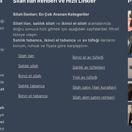
ı
Silah İlan Rehberi ve Hızlı Linkler
P
Silah İlanları: En Çok Aranan Kategoriler
ği
Silah ilan
,
satılık silah
ve
ikinci el silah
aramalarında
den
doğru sonuca hızlı gitmek için aşağıdaki sayfalardan filtreli
listeye ulaşın.
Satılık tabanca
,
ikinci el tabanca
ve
av tüfeği
ilanlarını
konum, ruhsat ve fiyata göre karşılaştırın.
şı
Silah ilan
İkinci el av tüfeği
Satılık silah
Satılık av tüfekleri
ve
İkinci el silah
Yivli av tüfeği
de
Satılık tabanca
Silah satış (ilan kuralları)
at
İkinci el tabanca
Silah alım satım rehberi
lah
ye
nci
hil