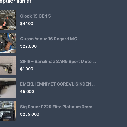
opüler İlanlar
Glock 19 GEN 5
$
4.100
Girsan Yavuz 16 Regard MC
₺
22.000
SIFIR – Sarsılmaz SAR9 Sport Mete Haki
$
1.000
EMEKLİ EMNİYET GÖREVLİSİNDEN ATMACA 53 KLASİK14
₺
5.000
Sig Sauer P229 Elite Platinum 9mm
₺
255.000