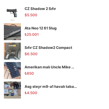
CZ Shadow 2 Sıfır
$
5.500
Ata Neo 12 61 Slug
₺
25.001
Sıfır CZ Shadow2 Compact
$
6.500
Amerikan malı Uncle Mike marka 10 lu mermilik
₺
850
Asg steyr m9-a1 havalı tabanca çift renk ( Dolu paket!!!)
₺
4.500