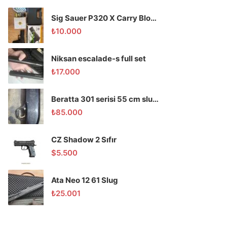
Sig Sauer P320 X Carry Blowback Havalı Tabanca
₺
10.000
Niksan escalade-s full set
₺
17.000
Beratta 301 serisi 55 cm slug domuz tüfeği
₺
85.000
CZ Shadow 2 Sıfır
$
5.500
Ata Neo 12 61 Slug
₺
25.001