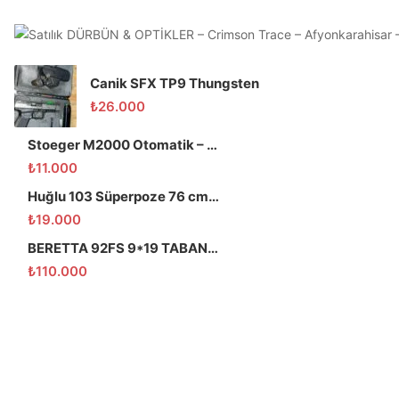
Canik SFX TP9 Thungsten
₺
26.000
Stoeger M2000 Otomatik – 66 Namlu – Temiz
₺
11.000
Huğlu 103 Süperpoze 76 cm namlu
₺
19.000
BERETTA 92FS 9*19 TABANCA
₺
110.000