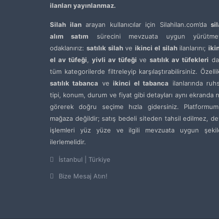
ilanları yayınlanmaz.
Silah ilan
arayan kullanıcılar için Silahilan.com’da
si
alım satım
sürecini mevzuata uygun yürütme
odaklanırız:
satılık silah
ve
ikinci el silah
ilanlarını;
iki
el av tüfeği
,
yivli av tüfeği
ve
satılık av tüfekleri
da
tüm kategorilerde filtreleyip karşılaştırabilirsiniz. Özelli
satılık tabanca
ve
ikinci el tabanca
ilanlarında ruh
tipi, konum, durum ve fiyat gibi detayları aynı ekranda 
görerek doğru seçime hızla gidersiniz. Platformum
mağaza değildir; satış bedeli siteden tahsil edilmez, de
işlemleri yüz yüze ve ilgili mevzuata uygun şekil
ilerlemelidir.
İstanbul | Türkiye
Bize Mesaj Atın!