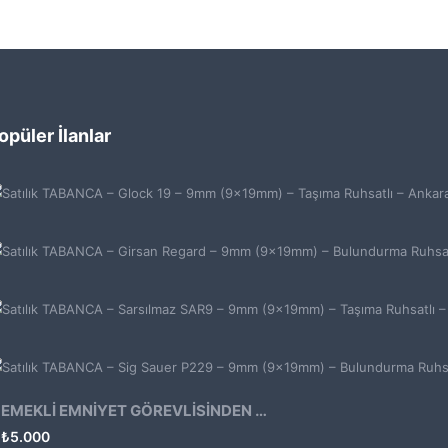
opüler İlanlar
EMEKLİ EMNİYET GÖREVLİSİNDEN ATMACA 53 KLASİK14
₺
5.000