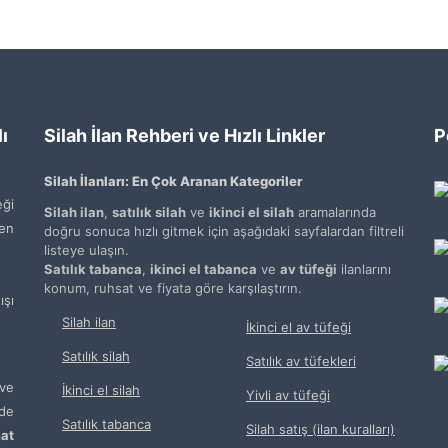
ı
Silah İlan Rehberi ve Hızlı Linkler
P
Silah İlanları: En Çok Aranan Kategoriler
ği
Silah ilan
,
satılık silah
ve
ikinci el silah
aramalarında
den
doğru sonuca hızlı gitmek için aşağıdaki sayfalardan filtreli
listeye ulaşın.
Satılık tabanca
,
ikinci el tabanca
ve
av tüfeği
ilanlarını
konum, ruhsat ve fiyata göre karşılaştırın.
şı
Silah ilan
İkinci el av tüfeği
Satılık silah
Satılık av tüfekleri
ve
İkinci el silah
Yivli av tüfeği
de
Satılık tabanca
Silah satış (ilan kuralları)
at