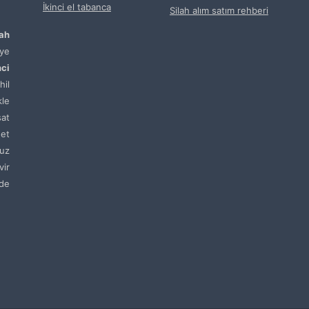
İkinci el tabanca
Silah alım satım rehberi
lah
ye
nci
hil
kle
sat
net
uz
vir
de