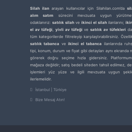
Silah ilan
arayan kullanıcılar için Silahilan.com’da
si
alım satım
sürecini mevzuata uygun yürütme
odaklanırız:
satılık silah
ve
ikinci el silah
ilanlarını;
iki
el av tüfeği
,
yivli av tüfeği
ve
satılık av tüfekleri
da
tüm kategorilerde filtreleyip karşılaştırabilirsiniz. Özelli
satılık tabanca
ve
ikinci el tabanca
ilanlarında ruh
tipi, konum, durum ve fiyat gibi detayları aynı ekranda 
görerek doğru seçime hızla gidersiniz. Platformum
mağaza değildir; satış bedeli siteden tahsil edilmez, de
işlemleri yüz yüze ve ilgili mevzuata uygun şekil
ilerlemelidir.
İstanbul | Türkiye
Bize Mesaj Atın!