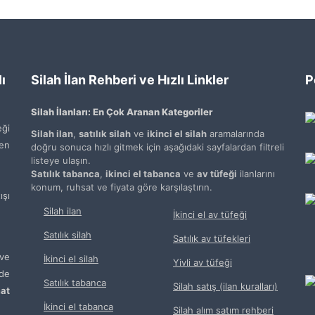
ı
Silah İlan Rehberi ve Hızlı Linkler
P
Silah İlanları: En Çok Aranan Kategoriler
ği
Silah ilan
,
satılık silah
ve
ikinci el silah
aramalarında
den
doğru sonuca hızlı gitmek için aşağıdaki sayfalardan filtreli
listeye ulaşın.
Satılık tabanca
,
ikinci el tabanca
ve
av tüfeği
ilanlarını
konum, ruhsat ve fiyata göre karşılaştırın.
şı
Silah ilan
İkinci el av tüfeği
Satılık silah
Satılık av tüfekleri
ve
İkinci el silah
Yivli av tüfeği
de
Satılık tabanca
Silah satış (ilan kuralları)
at
İkinci el tabanca
Silah alım satım rehberi