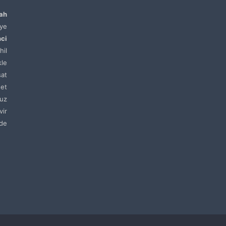
lah
ye
nci
hil
kle
sat
net
uz
vir
de