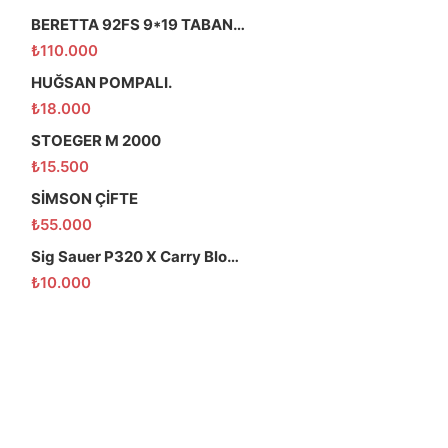
BERETTA 92FS 9*19 TABANCA
₺
110.000
HUĞSAN POMPALI.
₺
18.000
STOEGER M 2000
₺
15.500
SİMSON ÇİFTE
₺
55.000
Sig Sauer P320 X Carry Blowback Havalı Tabanca
₺
10.000