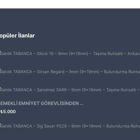
opüler İlanlar
EMEKLİ EMNİYET GÖREVLİSİNDEN ATMACA 53 KLASİK14
₺
5.000