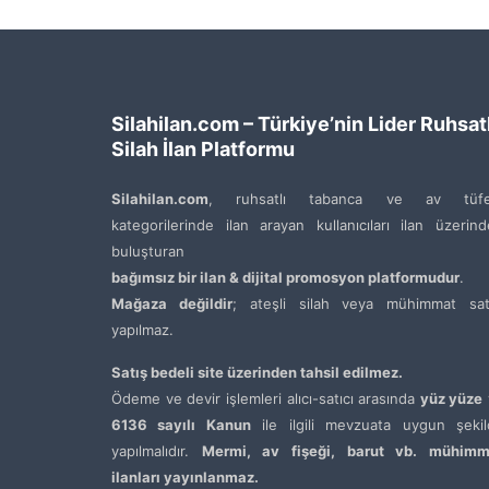
Silahilan.com – Türkiye’nin Lider Ruhsatl
Silah İlan Platformu
Silahilan.com
, ruhsatlı tabanca ve av tüfe
kategorilerinde ilan arayan kullanıcıları ilan üzerin
buluşturan
bağımsız bir ilan & dijital promosyon platformudur
.
Mağaza değildir
; ateşli silah veya mühimmat satı
yapılmaz.
Satış bedeli site üzerinden tahsil edilmez.
Ödeme ve devir işlemleri alıcı-satıcı arasında
yüz yüze
6136 sayılı Kanun
ile ilgili mevzuata uygun şekil
yapılmalıdır.
Mermi, av fişeği, barut vb. mühimm
ilanları yayınlanmaz.