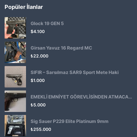
Popüler İlanlar
Glock 19 GEN 5
$
4.100
Girsan Yavuz 16 Regard MC
₺
22.000
SIFIR – Sarsılmaz SAR9 Sport Mete Haki
$
1.000
EMEKLİ EMNİYET GÖREVLİSİNDEN ATMACA 53 KLASİK14
₺
5.000
Sig Sauer P229 Elite Platinum 9mm
₺
255.000