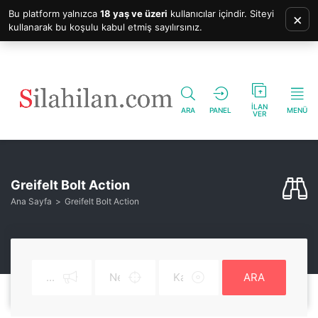
Bu platform yalnızca
18 yaş ve üzeri
kullanıcılar içindir. Siteyi
×
kullanarak bu koşulu kabul etmiş sayılırsınız.
İLAN
ARA
PANEL
MENÜ
VER
Greifelt Bolt Action
Ana Sayfa
Greifelt Bolt Action
ARA