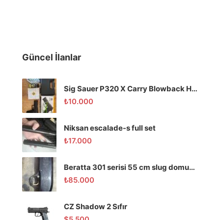
Güncel İlanlar
Sig Sauer P320 X Carry Blowback Havalı Tabanca
₺
10.000
Niksan escalade-s full set
₺
17.000
Beratta 301 serisi 55 cm slug domuz tüfeği
₺
85.000
CZ Shadow 2 Sıfır
$
5.500