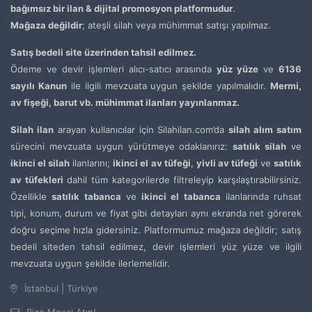
bağımsız bir ilan & dijital promosyon platformudur
.
Mağaza değildir
; ateşli silah veya mühimmat satışı yapılmaz.
Satış bedeli site üzerinden tahsil edilmez.
Ödeme ve devir işlemleri alıcı-satıcı arasında
yüz yüze
ve
6136
sayılı Kanun
ile ilgili mevzuata uygun şekilde yapılmalıdır.
Mermi,
av fişeği, barut vb. mühimmat ilanları yayınlanmaz.
Silah ilan
arayan kullanıcılar için Silahilan.com’da
silah alım satım
sürecini mevzuata uygun yürütmeye odaklanırız:
satılık silah
ve
ikinci el silah
ilanlarını;
ikinci el av tüfeği
,
yivli av tüfeği
ve
satılık
av tüfekleri
dahil tüm kategorilerde filtreleyip karşılaştırabilirsiniz.
Özellikle
satılık tabanca
ve
ikinci el tabanca
ilanlarında ruhsat
tipi, konum, durum ve fiyat gibi detayları aynı ekranda net görerek
doğru seçime hızla gidersiniz. Platformumuz mağaza değildir; satış
bedeli siteden tahsil edilmez, devir işlemleri yüz yüze ve ilgili
mevzuata uygun şekilde ilerlemelidir.
İstanbul | Türkiye
Bize Mesaj Atın!