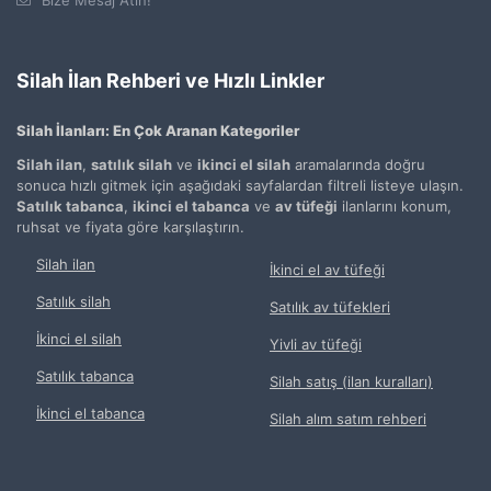
Silah İlan Rehberi ve Hızlı Linkler
Silah İlanları: En Çok Aranan Kategoriler
Silah ilan
,
satılık silah
ve
ikinci el silah
aramalarında doğru
sonuca hızlı gitmek için aşağıdaki sayfalardan filtreli listeye ulaşın.
Satılık tabanca
,
ikinci el tabanca
ve
av tüfeği
ilanlarını konum,
ruhsat ve fiyata göre karşılaştırın.
Silah ilan
İkinci el av tüfeği
Satılık silah
Satılık av tüfekleri
İkinci el silah
Yivli av tüfeği
Satılık tabanca
Silah satış (ilan kuralları)
İkinci el tabanca
Silah alım satım rehberi