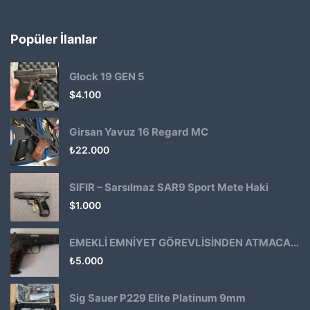
Popüler İlanlar
Glock 19 GEN 5
$
4.100
Girsan Yavuz 16 Regard MC
₺
22.000
SIFIR – Sarsılmaz SAR9 Sport Mete Haki
$
1.000
EMEKLİ EMNİYET GÖREVLİSİNDEN ATMACA 53 KLASİK14
₺
5.000
Sig Sauer P229 Elite Platinum 9mm