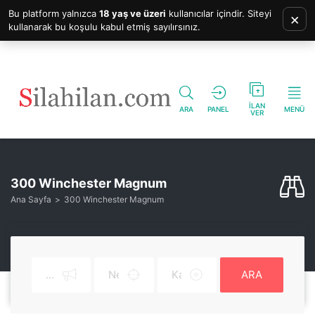
Bu platform yalnızca
18 yaş ve üzeri
kullanıcılar içindir. Siteyi
×
kullanarak bu koşulu kabul etmiş sayılırsınız.
İLAN
ARA
PANEL
MENÜ
VER
300 Winchester Magnum
Ana Sayfa
300 Winchester Magnum
ARA