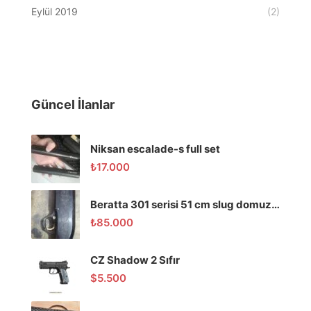
Eylül 2019
(2)
Güncel İlanlar
Niksan escalade-s full set
₺
17.000
Beratta 301 serisi 51 cm slug domuz tüfeği
₺
85.000
CZ Shadow 2 Sıfır
$
5.500