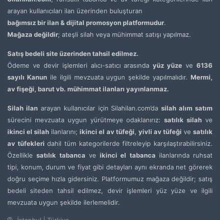
arayan kullanıcıları ilan üzerinden buluşturan
bağımsız bir ilan & dijital promosyon platformudur
.
Mağaza değildir
; ateşli silah veya mühimmat satışı yapılmaz.
Satış bedeli site üzerinden tahsil edilmez.
Ödeme ve devir işlemleri alıcı-satıcı arasında
yüz yüze
ve
6136
sayılı Kanun
ile ilgili mevzuata uygun şekilde yapılmalıdır.
Mermi,
av fişeği, barut vb. mühimmat ilanları yayınlanmaz.
Silah ilan
arayan kullanıcılar için Silahilan.com’da
silah alım satım
sürecini mevzuata uygun yürütmeye odaklanırız:
satılık silah
ve
ikinci el silah
ilanlarını;
ikinci el av tüfeği
,
yivli av tüfeği
ve
satılık
av tüfekleri
dahil tüm kategorilerde filtreleyip karşılaştırabilirsiniz.
Özellikle
satılık tabanca
ve
ikinci el tabanca
ilanlarında ruhsat
tipi, konum, durum ve fiyat gibi detayları aynı ekranda net görerek
doğru seçime hızla gidersiniz. Platformumuz mağaza değildir; satış
bedeli siteden tahsil edilmez, devir işlemleri yüz yüze ve ilgili
mevzuata uygun şekilde ilerlemelidir.
İstanbul | Türkiye