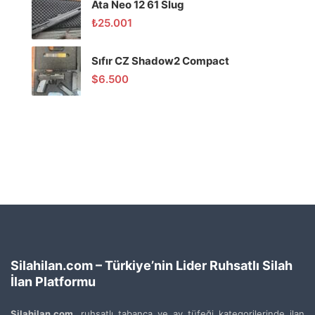
Ata Neo 12 61 Slug
₺
25.001
Sıfır CZ Shadow2 Compact
$
6.500
Silahilan.com – Türkiye’nin Lider Ruhsatlı Silah
İlan Platformu
Silahilan.com
, ruhsatlı tabanca ve av tüfeği kategorilerinde ilan