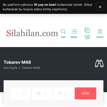
Bu platform yalnızca
18 yaş ve üzeri
kullanıcılar içindir. Siteyi
×
kullanarak bu koşulu kabul etmiş sayılırsınız.
İLAN
ARA
PANEL
MENÜ
VER
Tokarev M48
Ana Sayfa
Tokarev M48
ARA