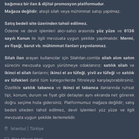
bağımsız bir ilan & dijital promosyon platformudur
.
Mağaza değildir
; ateşli silah veya mühimmat satışı yapılmaz.
Satış bedeli site üzerinden tahsil edilmez.
Ödeme ve devir işlemleri alıcı-satıcı arasında
yüz yüze
ve
6136
sayılı Kanun
ile ilgili mevzuata uygun şekilde yapılmalıdır.
Mermi,
av fişeği, barut vb. mühimmat ilanları yayınlanmaz.
Silah ilan
arayan kullanıcılar için Silahilan.com’da
silah alım satım
sürecini mevzuata uygun yürütmeye odaklanırız:
satılık silah
ve
ikinci el silah
ilanlarını;
ikinci el av tüfeği
,
yivli av tüfeği
ve
satılık
av tüfekleri
dahil tüm kategorilerde filtreleyip karşılaştırabilirsiniz.
Özellikle
satılık tabanca
ve
ikinci el tabanca
ilanlarında ruhsat
tipi, konum, durum ve fiyat gibi detayları aynı ekranda net görerek
doğru seçime hızla gidersiniz. Platformumuz mağaza değildir; satış
bedeli siteden tahsil edilmez, devir işlemleri yüz yüze ve ilgili
mevzuata uygun şekilde ilerlemelidir.
İstanbul | Türkiye
Bize Mesaj Atın!