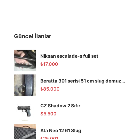
Güncel İlanlar
Niksan escalade-s full set
₺
17.000
Beratta 301 serisi 51 cm slug domuz tüfeği
₺
85.000
CZ Shadow 2 Sıfır
$
5.500
Ata Neo 12 61 Slug
₺
25.001