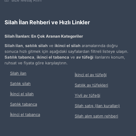
Silah İlan Rehberi ve Hızlı Linkler
Silah İlanları: En Çok Aranan Kategoriler
Silah ilan
,
satılık silah
ve
ikinci el silah
aramalarında doğru
sonuca hızlı gitmek için aşağıdaki sayfalardan filtreli listeye ulaşın.
Satılık tabanca
,
ikinci el tabanca
ve
av tüfeği
ilanlarını konum,
ruhsat ve fiyata göre karşılaştırın.
Silah ilan
İkinci el av tüfeği
Satılık silah
Satılık av tüfekleri
İkinci el silah
Yivli av tüfeği
Satılık tabanca
Silah satış (ilan kuralları)
İkinci el tabanca
Silah alım satım rehberi