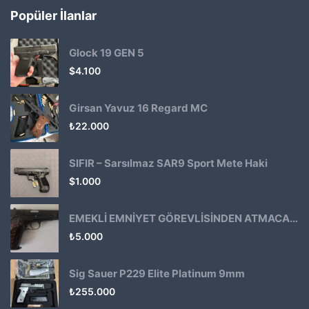
Popüler İlanlar
Glock 19 GEN 5
$
4.100
Girsan Yavuz 16 Regard MC
₺
22.000
SIFIR – Sarsılmaz SAR9 Sport Mete Haki
$
1.000
EMEKLİ EMNİYET GÖREVLİSİNDEN ATMACA 53 KLASİK14
₺
5.000
Sig Sauer P229 Elite Platinum 9mm
₺
255.000