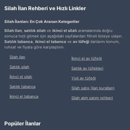
Silah İlan Rehberi ve Hızlı Linkler
Silah İlanları: En Çok Aranan Kategoriler
Silah ilan
,
satılık silah
ve
ikinci el silah
aramalarında doğru
sonuca hızlı gitmek için aşağıdaki sayfalardan filtreli listeye ulaşın.
Satılık tabanca
,
ikinci el tabanca
ve
av tüfeği
ilanlarını konum,
ruhsat ve fiyata göre karşılaştırın.
Silah ilan
İkinci el av tüfeği
Satılık silah
Satılık av tüfekleri
İkinci el silah
Yivli av tüfeği
Satılık tabanca
Silah satış (ilan kuralları)
İkinci el tabanca
Silah alım satım rehberi
Popüler İlanlar