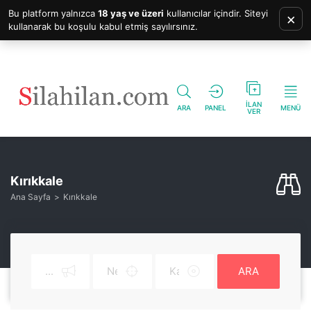
Bu platform yalnızca
18 yaş ve üzeri
kullanıcılar içindir. Siteyi
×
kullanarak bu koşulu kabul etmiş sayılırsınız.
İLAN
ARA
PANEL
MENÜ
VER
Kırıkkale
Ana Sayfa
Kırıkkale
ARA