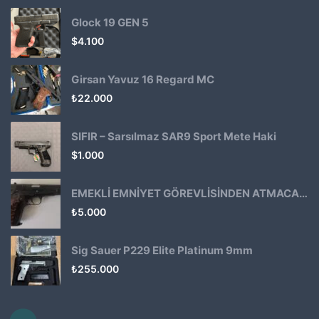
Glock 19 GEN 5
$
4.100
Girsan Yavuz 16 Regard MC
₺
22.000
SIFIR – Sarsılmaz SAR9 Sport Mete Haki
$
1.000
EMEKLİ EMNİYET GÖREVLİSİNDEN ATMACA 53 KLASİK14
₺
5.000
Sig Sauer P229 Elite Platinum 9mm
₺
255.000