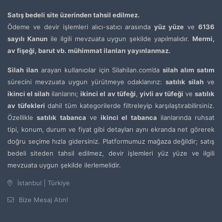
Satış bedeli site üzerinden tahsil edilmez.
Ödeme ve devir işlemleri alıcı-satıcı arasında
yüz yüze
ve
6136
sayılı Kanun
ile ilgili mevzuata uygun şekilde yapılmalıdır.
Mermi,
av fişeği, barut vb. mühimmat ilanları yayınlanmaz.
Silah ilan
arayan kullanıcılar için Silahilan.com’da
silah alım satım
sürecini mevzuata uygun yürütmeye odaklanırız:
satılık silah
ve
ikinci el silah
ilanlarını;
ikinci el av tüfeği
,
yivli av tüfeği
ve
satılık
av tüfekleri
dahil tüm kategorilerde filtreleyip karşılaştırabilirsiniz.
Özellikle
satılık tabanca
ve
ikinci el tabanca
ilanlarında ruhsat
tipi, konum, durum ve fiyat gibi detayları aynı ekranda net görerek
doğru seçime hızla gidersiniz. Platformumuz mağaza değildir; satış
bedeli siteden tahsil edilmez, devir işlemleri yüz yüze ve ilgili
mevzuata uygun şekilde ilerlemelidir.
İstanbul | Türkiye
Bize Mesaj Atın!