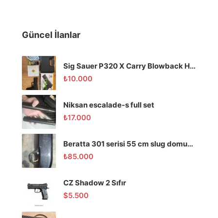
Güncel İlanlar
Sig Sauer P320 X Carry Blowback Havalı Tabanca
₺
10.000
Niksan escalade-s full set
₺
17.000
Beratta 301 serisi 55 cm slug domuz tüfeği
₺
85.000
CZ Shadow 2 Sıfır
$
5.500