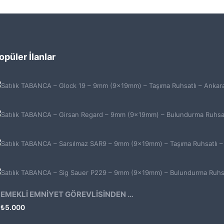
opüler İlanlar
EMEKLİ EMNİYET GÖREVLİSİNDEN ATMACA 53 KLASİK14
₺
5.000