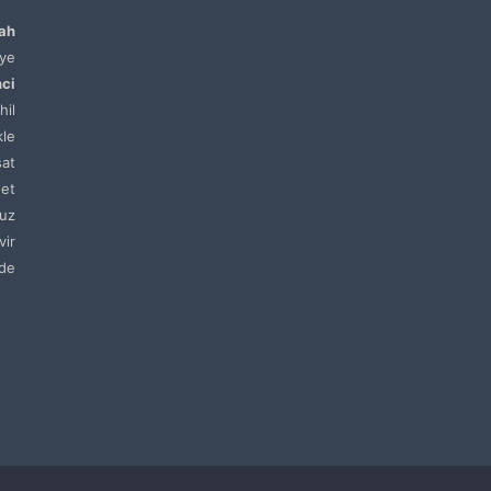
lah
ye
nci
hil
kle
sat
net
uz
vir
de