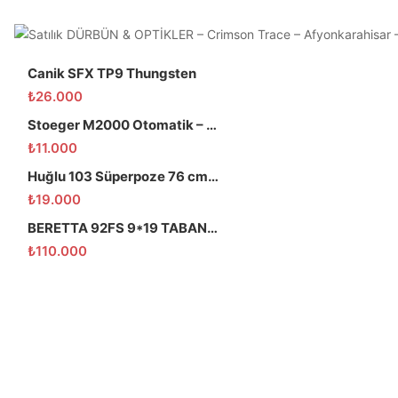
Canik SFX TP9 Thungsten
₺
26.000
Stoeger M2000 Otomatik – 66 Namlu – Temiz
₺
11.000
Huğlu 103 Süperpoze 76 cm namlu
₺
19.000
BERETTA 92FS 9*19 TABANCA
₺
110.000