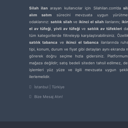
Silah ilan
arayan kullanıcılar için Silahilan.com’da
si
alım satım
sürecini mevzuata uygun yürütme
odaklanırız:
satılık silah
ve
ikinci el silah
ilanlarını;
iki
el av tüfeği
,
yivli av tüfeği
ve
satılık av tüfekleri
da
tüm kategorilerde filtreleyip karşılaştırabilirsiniz. Özelli
satılık tabanca
ve
ikinci el tabanca
ilanlarında ruh
tipi, konum, durum ve fiyat gibi detayları aynı ekranda 
görerek doğru seçime hızla gidersiniz. Platformum
mağaza değildir; satış bedeli siteden tahsil edilmez, de
işlemleri yüz yüze ve ilgili mevzuata uygun şekil
ilerlemelidir.
İstanbul | Türkiye
Bize Mesaj Atın!