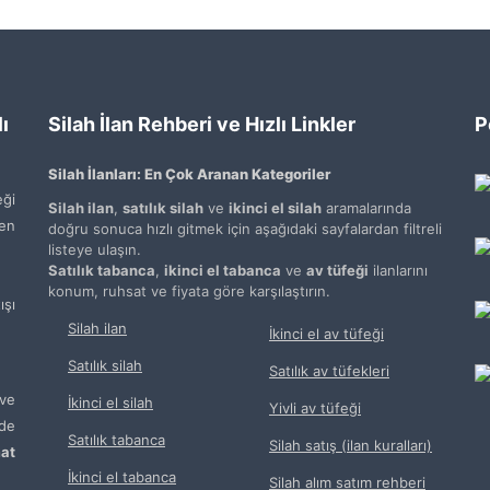
ı
Silah İlan Rehberi ve Hızlı Linkler
P
Silah İlanları: En Çok Aranan Kategoriler
ği
Silah ilan
,
satılık silah
ve
ikinci el silah
aramalarında
den
doğru sonuca hızlı gitmek için aşağıdaki sayfalardan filtreli
listeye ulaşın.
Satılık tabanca
,
ikinci el tabanca
ve
av tüfeği
ilanlarını
konum, ruhsat ve fiyata göre karşılaştırın.
şı
Silah ilan
İkinci el av tüfeği
Satılık silah
Satılık av tüfekleri
ve
İkinci el silah
Yivli av tüfeği
de
Satılık tabanca
Silah satış (ilan kuralları)
at
İkinci el tabanca
Silah alım satım rehberi