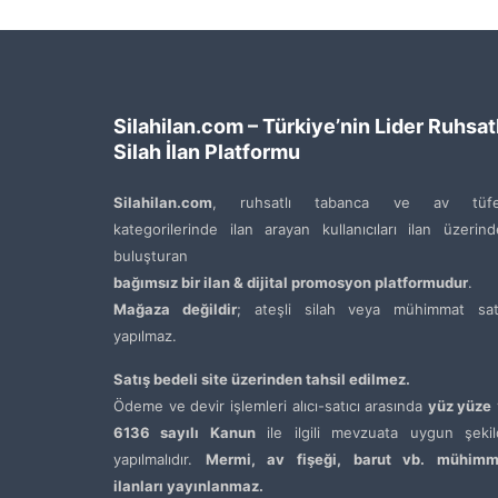
Silahilan.com – Türkiye’nin Lider Ruhsatl
Silah İlan Platformu
Silahilan.com
, ruhsatlı tabanca ve av tüfe
kategorilerinde ilan arayan kullanıcıları ilan üzerin
buluşturan
bağımsız bir ilan & dijital promosyon platformudur
.
Mağaza değildir
; ateşli silah veya mühimmat satı
yapılmaz.
Satış bedeli site üzerinden tahsil edilmez.
Ödeme ve devir işlemleri alıcı-satıcı arasında
yüz yüze
6136 sayılı Kanun
ile ilgili mevzuata uygun şekil
yapılmalıdır.
Mermi, av fişeği, barut vb. mühimm
ilanları yayınlanmaz.