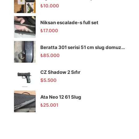
₺
10.000
Niksan escalade-s full set
₺
17.000
Beratta 301 serisi 51 cm slug domuz tüfeği
₺
85.000
CZ Shadow 2 Sıfır
$
5.500
Ata Neo 12 61 Slug
₺
25.001