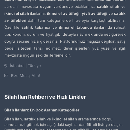
sürecini mevzuata uygun yürütmeye odaklanırız:
satılık silah
ve
ikinci el silah
ilanlarını;
ikinci el av tüfeği
,
yivli av tüfeği
ve
satılık
av tüfekleri
dahil tüm kategorilerde filtreleyip karşılaştırabilirsiniz.
Özellikle
satılık tabanca
ve
ikinci el tabanca
ilanlarında ruhsat
tipi, konum, durum ve fiyat gibi detayları aynı ekranda net görerek
doğru seçime hızla gidersiniz. Platformumuz mağaza değildir; satış
bedeli siteden tahsil edilmez, devir işlemleri yüz yüze ve ilgili
mevzuata uygun şekilde ilerlemelidir.
İstanbul | Türkiye
Bize Mesaj Atın!
Silah İlan Rehberi ve Hızlı Linkler
Silah İlanları: En Çok Aranan Kategoriler
Silah ilan
,
satılık silah
ve
ikinci el silah
aramalarında doğru
sonuca hızlı gitmek için aşağıdaki sayfalardan filtreli listeye ulaşın.
Satılık tabanca
,
ikinci el tabanca
ve
av tüfeği
ilanlarını konum,