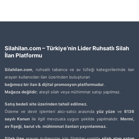
Silahilan.com – Türkiye’nin Lider Ruhsatlı Silah
İlan Platformu
Silahilan.com
, ruhsatlı tabanca ve av tüfeği kategorilerinde ilan
arayan kullanıcıları ilan üzerinden buluşturan
bağımsız bir ilan & dijital promosyon platformudur
.
Mağaza değildir
; ateşli silah veya mühimmat satışı yapılmaz.
Satış bedeli site üzerinden tahsil edilmez.
Ödeme ve devir işlemleri alıcı-satıcı arasında
yüz yüze
ve
6136
sayılı Kanun
ile ilgili mevzuata uygun şekilde yapılmalıdır.
Mermi,
av fişeği, barut vb. mühimmat ilanları yayınlanmaz.
Silah ilan
arayan kullanıcılar için Silahilan.com’da
silah alım satım