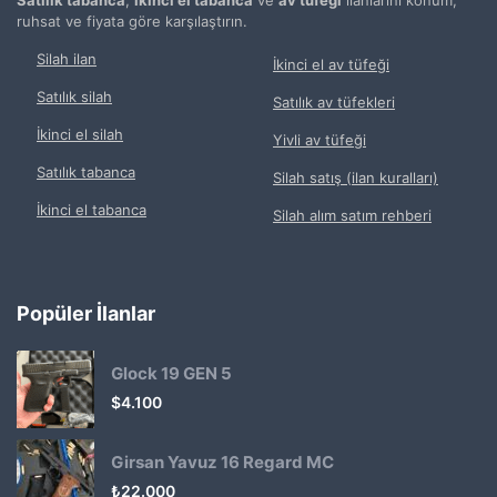
ruhsat ve fiyata göre karşılaştırın.
Silah ilan
İkinci el av tüfeği
Satılık silah
Satılık av tüfekleri
İkinci el silah
Yivli av tüfeği
Satılık tabanca
Silah satış (ilan kuralları)
İkinci el tabanca
Silah alım satım rehberi
Popüler İlanlar
Glock 19 GEN 5
$
4.100
Girsan Yavuz 16 Regard MC
₺
22.000