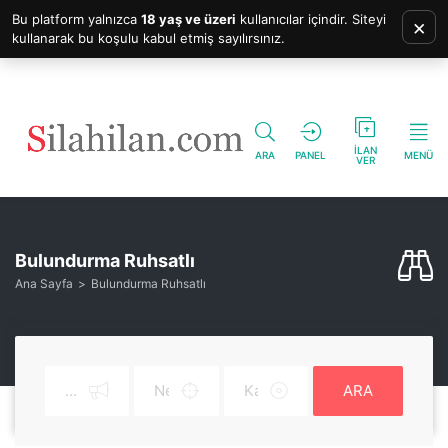
Bu platform yalnızca
18 yaş ve üzeri
kullanıcılar içindir. Siteyi
×
kullanarak bu koşulu kabul etmiş sayılırsınız.
İLAN
ARA
PANEL
MENÜ
VER
Bulundurma Ruhsatlı
Ana Sayfa
Bulundurma Ruhsatlı
ARA