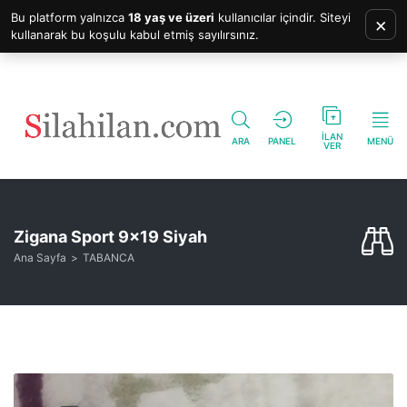
Bu platform yalnızca
18 yaş ve üzeri
kullanıcılar içindir. Siteyi
×
kullanarak bu koşulu kabul etmiş sayılırsınız.
İLAN
ARA
PANEL
MENÜ
VER
Zigana Sport 9×19 Siyah
Ana Sayfa
TABANCA