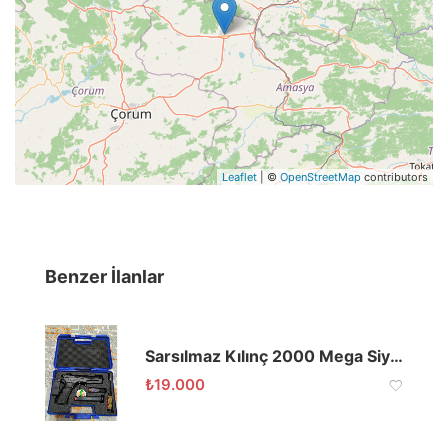
Leaflet
| ©
OpenStreetMap
contributors
Benzer İlanlar
Sarsılmaz Kılınç 2000 Mega Siyah
₺
19.000