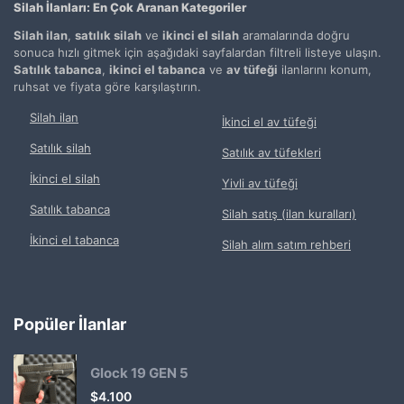
Silah İlanları: En Çok Aranan Kategoriler
Silah ilan
,
satılık silah
ve
ikinci el silah
aramalarında doğru
sonuca hızlı gitmek için aşağıdaki sayfalardan filtreli listeye ulaşın.
Satılık tabanca
,
ikinci el tabanca
ve
av tüfeği
ilanlarını konum,
ruhsat ve fiyata göre karşılaştırın.
Silah ilan
İkinci el av tüfeği
Satılık silah
Satılık av tüfekleri
İkinci el silah
Yivli av tüfeği
Satılık tabanca
Silah satış (ilan kuralları)
İkinci el tabanca
Silah alım satım rehberi
Popüler İlanlar
Glock 19 GEN 5
$
4.100