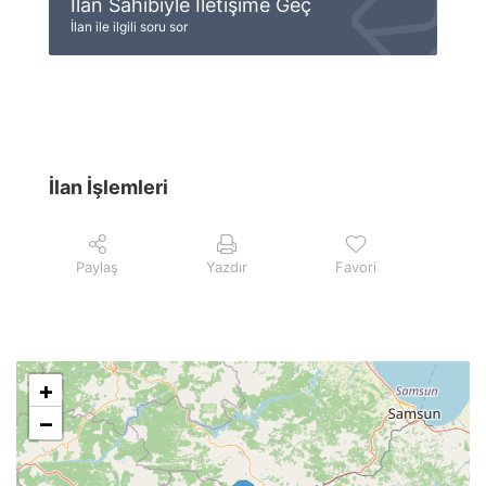
İlan Sahibiyle İletişime Geç
İlan ile ilgili soru sor
İlan İşlemleri
Paylaş
Yazdır
Favori
+
−