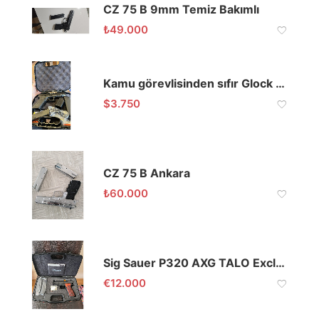
CZ 75 B 9mm Temiz Bakımlı
₺
49.000
Kamu görevlisinden sıfır Glock G47 MOS
$
3.750
CZ 75 B Ankara
₺
60.000
Sig Sauer P320 AXG TALO Exclusive
€
12.000