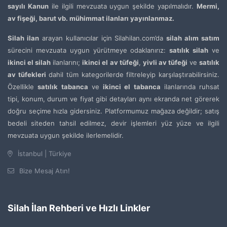
sayılı Kanun
ile ilgili mevzuata uygun şekilde yapılmalıdır.
Mermi,
av fişeği, barut vb. mühimmat ilanları yayınlanmaz.
Silah ilan
arayan kullanıcılar için Silahilan.com’da
silah alım satım
sürecini mevzuata uygun yürütmeye odaklanırız:
satılık silah
ve
ikinci el silah
ilanlarını;
ikinci el av tüfeği
,
yivli av tüfeği
ve
satılık
av tüfekleri
dahil tüm kategorilerde filtreleyip karşılaştırabilirsiniz.
Özellikle
satılık tabanca
ve
ikinci el tabanca
ilanlarında ruhsat
tipi, konum, durum ve fiyat gibi detayları aynı ekranda net görerek
doğru seçime hızla gidersiniz. Platformumuz mağaza değildir; satış
bedeli siteden tahsil edilmez, devir işlemleri yüz yüze ve ilgili
mevzuata uygun şekilde ilerlemelidir.
İstanbul | Türkiye
Bize Mesaj Atın!
Silah İlan Rehberi ve Hızlı Linkler