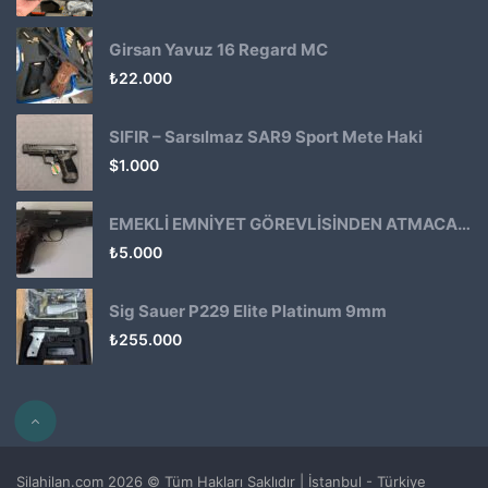
Girsan Yavuz 16 Regard MC
₺
22.000
SIFIR – Sarsılmaz SAR9 Sport Mete Haki
$
1.000
EMEKLİ EMNİYET GÖREVLİSİNDEN ATMACA 53 KLASİK14
₺
5.000
Sig Sauer P229 Elite Platinum 9mm
₺
255.000
Silahilan.com 2026 © Tüm Hakları Saklıdır | İstanbul - Türkiye