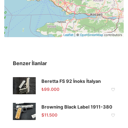
Leaflet
| ©
OpenStreetMap
contributors
Benzer İlanlar
Beretta FS 92 İnoks İtalyan
₺
99.000
Browning Black Label 1911-380
$
11.500