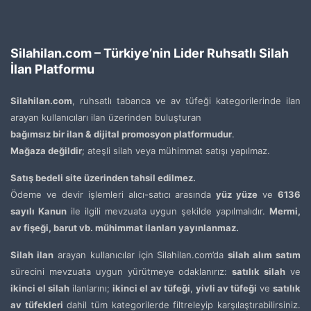
Silahilan.com – Türkiye’nin Lider Ruhsatlı Silah
İlan Platformu
Silahilan.com
, ruhsatlı tabanca ve av tüfeği kategorilerinde ilan
arayan kullanıcıları ilan üzerinden buluşturan
bağımsız bir ilan & dijital promosyon platformudur
.
Mağaza değildir
; ateşli silah veya mühimmat satışı yapılmaz.
Satış bedeli site üzerinden tahsil edilmez.
Ödeme ve devir işlemleri alıcı-satıcı arasında
yüz yüze
ve
6136
sayılı Kanun
ile ilgili mevzuata uygun şekilde yapılmalıdır.
Mermi,
av fişeği, barut vb. mühimmat ilanları yayınlanmaz.
Silah ilan
arayan kullanıcılar için Silahilan.com’da
silah alım satım
sürecini mevzuata uygun yürütmeye odaklanırız:
satılık silah
ve
ikinci el silah
ilanlarını;
ikinci el av tüfeği
,
yivli av tüfeği
ve
satılık
av tüfekleri
dahil tüm kategorilerde filtreleyip karşılaştırabilirsiniz.