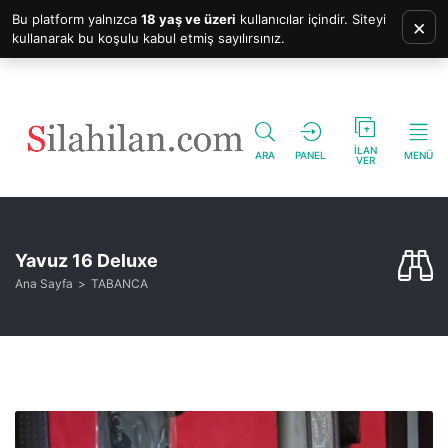
Bu platform yalnızca
18 yaş ve üzeri
kullanıcılar içindir. Siteyi
×
kullanarak bu koşulu kabul etmiş sayılırsınız.
İLAN
ARA
PANEL
MENÜ
VER
Yavuz 16 Deluxe
Ana Sayfa
TABANCA