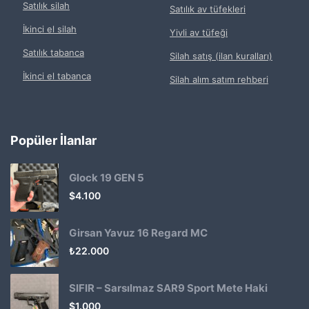
Satılık silah
Satılık av tüfekleri
İkinci el silah
Yivli av tüfeği
Satılık tabanca
Silah satış (ilan kuralları)
İkinci el tabanca
Silah alım satım rehberi
Popüler İlanlar
Glock 19 GEN 5
$
4.100
Girsan Yavuz 16 Regard MC
₺
22.000
SIFIR – Sarsılmaz SAR9 Sport Mete Haki
$
1.000