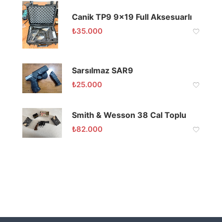
Canik TP9 9×19 Full Aksesuarlı
₺
35.000
Sarsılmaz SAR9
₺
25.000
Smith & Wesson 38 Cal Toplu
₺
82.000