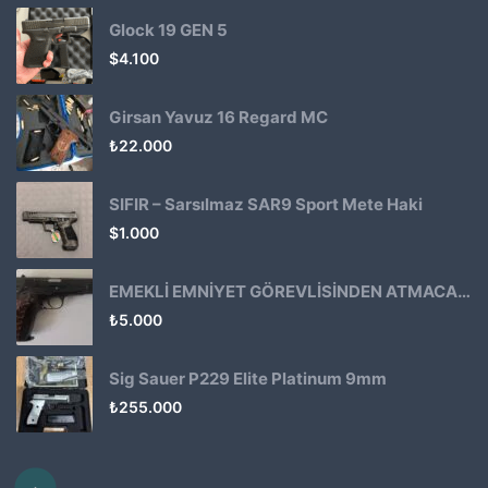
Glock 19 GEN 5
$
4.100
Girsan Yavuz 16 Regard MC
₺
22.000
SIFIR – Sarsılmaz SAR9 Sport Mete Haki
$
1.000
EMEKLİ EMNİYET GÖREVLİSİNDEN ATMACA 53 KLASİK14
₺
5.000
Sig Sauer P229 Elite Platinum 9mm
₺
255.000