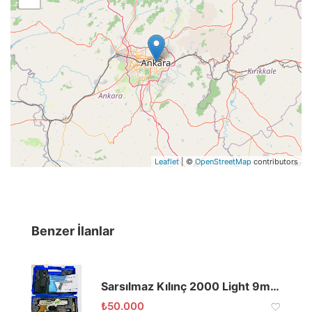
Leaflet
| ©
OpenStreetMap
contributors
Benzer İlanlar
Sarsılmaz Kılınç 2000 Light 9mm Mat Çelik
₺
50.000