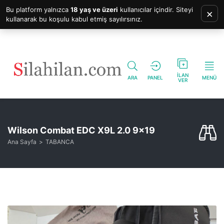
Bu platform yalnızca
18 yaş ve üzeri
kullanıcılar içindir. Siteyi
×
kullanarak bu koşulu kabul etmiş sayılırsınız.
İLAN
ARA
PANEL
MENÜ
VER
Wilson Combat EDC X9L 2.0 9×19
Ana Sayfa
TABANCA