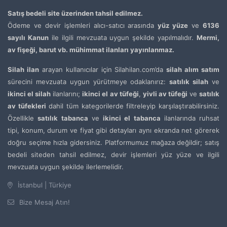
Satış bedeli site üzerinden tahsil edilmez.
Ödeme ve devir işlemleri alıcı-satıcı arasında
yüz yüze
ve
6136
sayılı Kanun
ile ilgili mevzuata uygun şekilde yapılmalıdır.
Mermi,
av fişeği, barut vb. mühimmat ilanları yayınlanmaz.
Silah ilan
arayan kullanıcılar için Silahilan.com’da
silah alım satım
sürecini mevzuata uygun yürütmeye odaklanırız:
satılık silah
ve
ikinci el silah
ilanlarını;
ikinci el av tüfeği
,
yivli av tüfeği
ve
satılık
av tüfekleri
dahil tüm kategorilerde filtreleyip karşılaştırabilirsiniz.
Özellikle
satılık tabanca
ve
ikinci el tabanca
ilanlarında ruhsat
tipi, konum, durum ve fiyat gibi detayları aynı ekranda net görerek
doğru seçime hızla gidersiniz. Platformumuz mağaza değildir; satış
bedeli siteden tahsil edilmez, devir işlemleri yüz yüze ve ilgili
mevzuata uygun şekilde ilerlemelidir.
İstanbul | Türkiye
Bize Mesaj Atın!