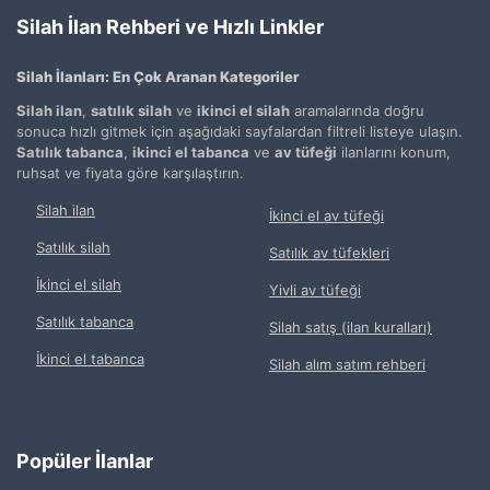
Silah İlan Rehberi ve Hızlı Linkler
Silah İlanları: En Çok Aranan Kategoriler
Silah ilan
,
satılık silah
ve
ikinci el silah
aramalarında doğru
sonuca hızlı gitmek için aşağıdaki sayfalardan filtreli listeye ulaşın.
Satılık tabanca
,
ikinci el tabanca
ve
av tüfeği
ilanlarını konum,
ruhsat ve fiyata göre karşılaştırın.
Silah ilan
İkinci el av tüfeği
Satılık silah
Satılık av tüfekleri
İkinci el silah
Yivli av tüfeği
Satılık tabanca
Silah satış (ilan kuralları)
İkinci el tabanca
Silah alım satım rehberi
Popüler İlanlar