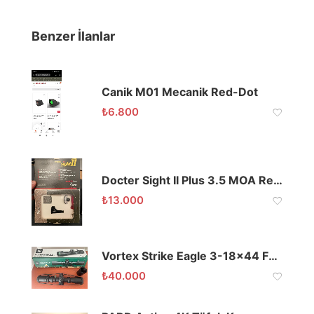
Benzer İlanlar
Canik M01 Mecanik Red-Dot
₺
6.800
Docter Sight II Plus 3.5 MOA Red Dot
₺
13.000
Vortex Strike Eagle 3-18×44 FFP EBR-7C (MRAD) Tüfek Dürbünü
₺
40.000