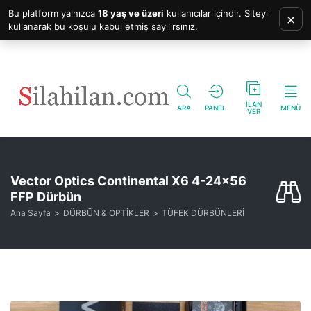
Bu platform yalnızca
18 yaş ve üzeri
kullanıcılar içindir. Siteyi
×
kullanarak bu koşulu kabul etmiş sayılırsınız.
İLAN
ARA
PANEL
MENÜ
VER
Vector Optics Continental X6 4-24×56
FFP Dürbün
Ana Sayfa
DÜRBÜN & OPTİKLER
TÜFEK DÜRBÜNLERİ