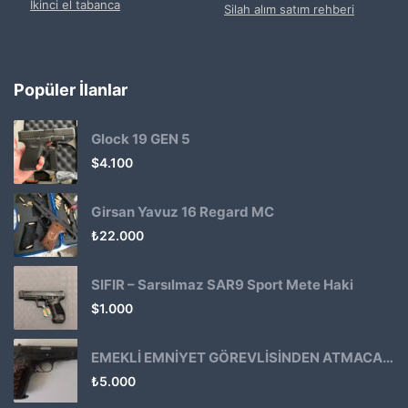
İkinci el tabanca
Silah alım satım rehberi
Popüler İlanlar
Glock 19 GEN 5
$
4.100
Girsan Yavuz 16 Regard MC
₺
22.000
SIFIR – Sarsılmaz SAR9 Sport Mete Haki
$
1.000
EMEKLİ EMNİYET GÖREVLİSİNDEN ATMACA 53 KLASİK14
₺
5.000