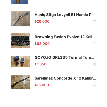
Haniç 36ga Levyeli 51 Namlu Picatinny Raylı
₺
26.000
Browning Fusion Evolve 12 Kalibre 66 Namlu 3 İnç
₺
68.000
GOYOJO GRL335 Termal Tüfek Dürbünü
€
1.650
Sarsılmaz Concorde X 12 Kalibre 61 Namlu Magnum
₺
16.000