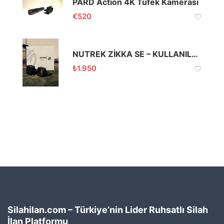
PARD Action 4K Tüfek Kamerası
€
520
NUTREK ZİKKA SE – KULLANILMADI
₺
1.950
Silahilan.com – Türkiye’nin Lider Ruhsatlı Silah
İlan Platformu