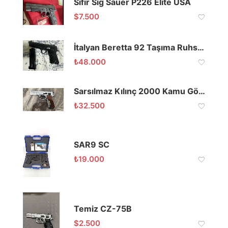
Sıfır Sig Sauer P226 Elite USA
$
7.500
İtalyan Beretta 92 Taşıma Ruhsatlı
₺
48.000
Sarsılmaz Kılınç 2000 Kamu Görevlisinden
₺
32.500
SAR9 SC
₺
19.000
Temiz CZ-75B
$
2.500