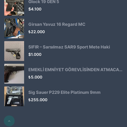
Glock 19 GEN 5
$
4.100
Girsan Yavuz 16 Regard MC
₺
22.000
SIFIR – Sarsılmaz SAR9 Sport Mete Haki
$
1.000
EMEKLİ EMNİYET GÖREVLİSİNDEN ATMACA 53 KLASİK14
₺
5.000
Sig Sauer P229 Elite Platinum 9mm
₺
255.000