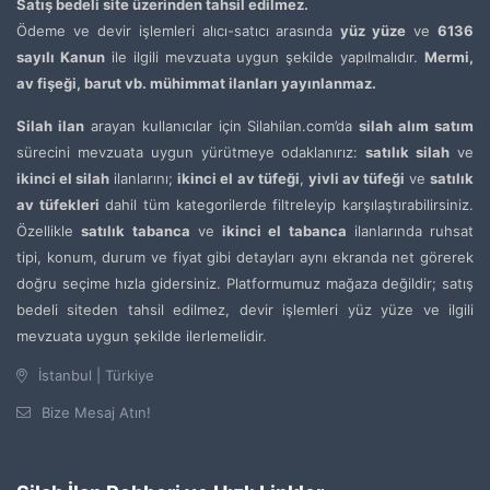
Satış bedeli site üzerinden tahsil edilmez.
Ödeme ve devir işlemleri alıcı-satıcı arasında
yüz yüze
ve
6136
sayılı Kanun
ile ilgili mevzuata uygun şekilde yapılmalıdır.
Mermi,
av fişeği, barut vb. mühimmat ilanları yayınlanmaz.
Silah ilan
arayan kullanıcılar için Silahilan.com’da
silah alım satım
sürecini mevzuata uygun yürütmeye odaklanırız:
satılık silah
ve
ikinci el silah
ilanlarını;
ikinci el av tüfeği
,
yivli av tüfeği
ve
satılık
av tüfekleri
dahil tüm kategorilerde filtreleyip karşılaştırabilirsiniz.
Özellikle
satılık tabanca
ve
ikinci el tabanca
ilanlarında ruhsat
tipi, konum, durum ve fiyat gibi detayları aynı ekranda net görerek
doğru seçime hızla gidersiniz. Platformumuz mağaza değildir; satış
bedeli siteden tahsil edilmez, devir işlemleri yüz yüze ve ilgili
mevzuata uygun şekilde ilerlemelidir.
İstanbul | Türkiye
Bize Mesaj Atın!