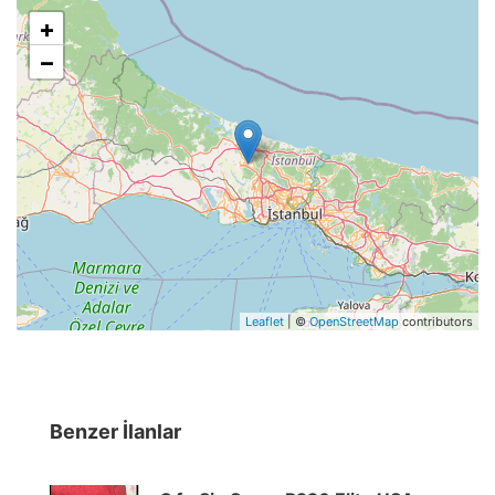
+
−
Leaflet
| ©
OpenStreetMap
contributors
Benzer İlanlar