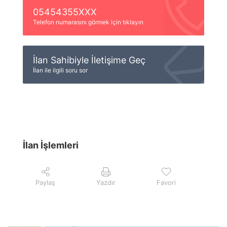
05454355XXX
Telefon numarasını görmek için tıklayın
İlan Sahibiyle İletişime Geç
İlan ile ilgili soru sor
İlan İşlemleri
Paylaş
Yazdır
Favori