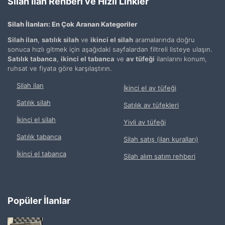
Silah İlan Rehberi ve Hızlı Linkler
Silah İlanları: En Çok Aranan Kategoriler
Silah ilan
,
satılık silah
ve
ikinci el silah
aramalarında doğru
sonuca hızlı gitmek için aşağıdaki sayfalardan filtreli listeye ulaşın.
Satılık tabanca
,
ikinci el tabanca
ve
av tüfeği
ilanlarını konum,
ruhsat ve fiyata göre karşılaştırın.
Silah ilan
İkinci el av tüfeği
Satılık silah
Satılık av tüfekleri
İkinci el silah
Yivli av tüfeği
Satılık tabanca
Silah satış (ilan kuralları)
İkinci el tabanca
Silah alım satım rehberi
Popüler İlanlar