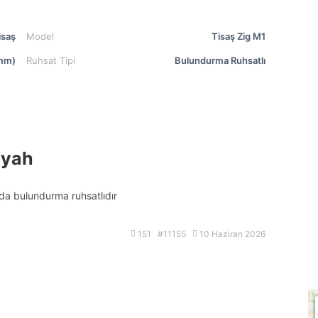
isaş
Model
Tisaş Zig M1
mm)
Ruhsat Tipi
Bulundurma Ruhsatlı
iyah
ında bulundurma ruhsatlıdır
151 #11155
10 Haziran 2026