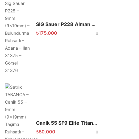
SIG Sauer P228 Alman Üretim Temiz
₺
175.000
Canik 55 SF9 Elite Titanyum Altın Özel Seri 9mm Tabanca
₺
50.000