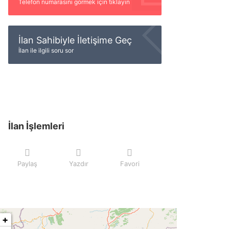
Telefon numarasını görmek için tıklayın
İlan Sahibiyle İletişime Geç
İlan ile ilgili soru sor
İlan İşlemleri
Paylaş
Yazdır
Favori
+