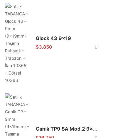
Glock 43 9×19
$
3.850
Canik TP9 SA Mod.2 9×19
₺
26.750