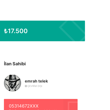
₺
17.500
İlan Sahibi
emrah telek
ÇEVRIM DIŞI
05314672XXX