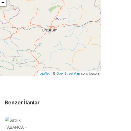
−
Leaflet
| ©
OpenStreetMap
contributors
Benzer İlanlar