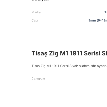
Marka
T
Çapı
9mm (9x19
Tisaş Zig M1 1911 Serisi S
Tisaş Zig M1 1911 Serisi Siyah silahım sıfır ayar
Erzurum