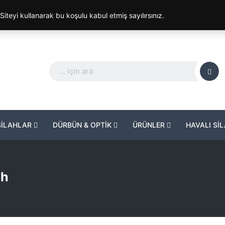
. Siteyi kullanarak bu koşulu kabul etmiş sayılırsınız.
SİLAHLAR
DÜRBÜN & OPTİK
ÜRÜNLER
HAVALI Sİ
ah