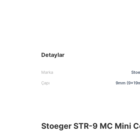
Detaylar
Marka
Sto
Çapı
9mm (9x19
Stoeger STR-9 MC Mini