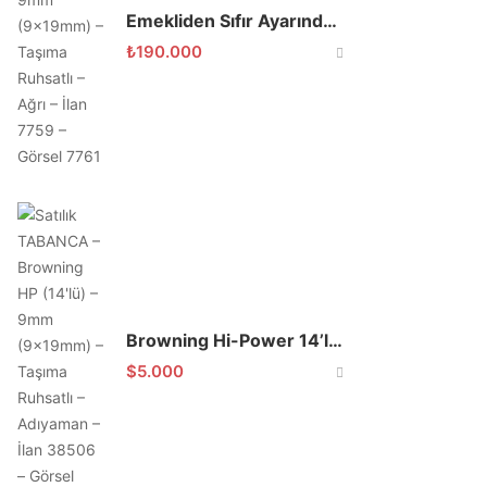
Emekliden Sıfır Ayarında Glock 19 Gen 4
₺
190.000
Browning Hi-Power 14’lü 9×19 Kusursuz
$
5.000