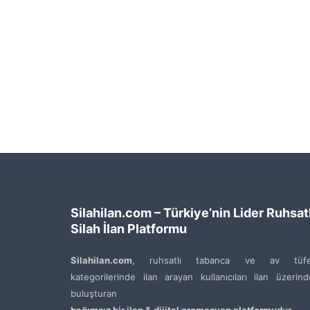
Silahilan.com – Türkiye’nin Lider Ruhsatl
Silah İlan Platformu
Silahilan.com
, ruhsatlı tabanca ve av tüfe
kategorilerinde ilan arayan kullanıcıları ilan üzerin
buluşturan
bağımsız bir ilan & dijital promosyon platformudur
.