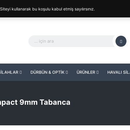
. Siteyi kullanarak bu koşulu kabul etmiş sayılırsınız.
SİLAHLAR
DÜRBÜN & OPTİK
ÜRÜNLER
HAVALI Sİ
mpact 9mm Tabanca