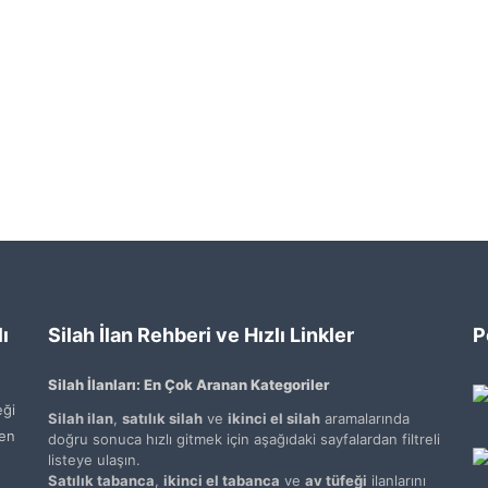
ı
Silah İlan Rehberi ve Hızlı Linkler
P
Silah İlanları: En Çok Aranan Kategoriler
ği
Silah ilan
,
satılık silah
ve
ikinci el silah
aramalarında
den
doğru sonuca hızlı gitmek için aşağıdaki sayfalardan filtreli
listeye ulaşın.
Satılık tabanca
,
ikinci el tabanca
ve
av tüfeği
ilanlarını