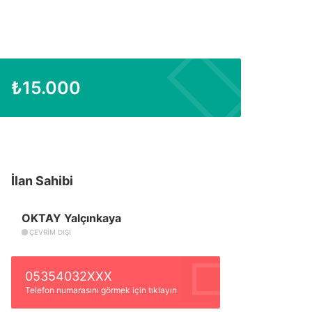
₺
15.000
İlan Sahibi
OKTAY Yalçınkaya
ÇEVRIM DIŞI
05354032XXX
Telefon numarasını görmek için tıklayın