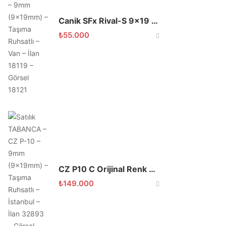
Canik SFx Rival-S 9×19 MO3 Red Dotlu
₺
55.000
CZ P10 C Orijinal Renk 2022 Model
₺
149.000