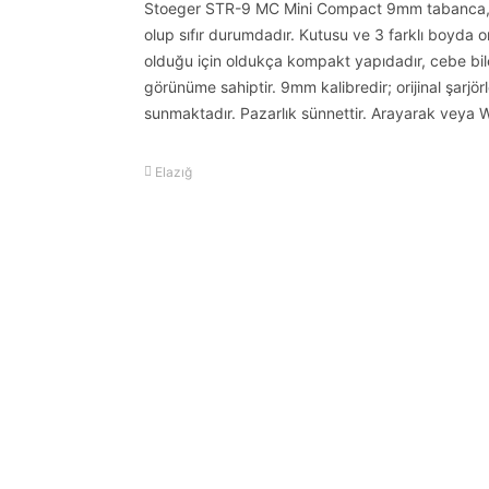
Stoeger STR-9 MC Mini Compact 9mm tabanca, MK
olup sıfır durumdadır. Kutusu ve 3 farklı boyda ori
olduğu için oldukça kompakt yapıdadır, cebe bile
görünüme sahiptir. 9mm kalibredir; orijinal şarjö
sunmaktadır. Pazarlık sünnettir. Arayarak veya W
Elazığ