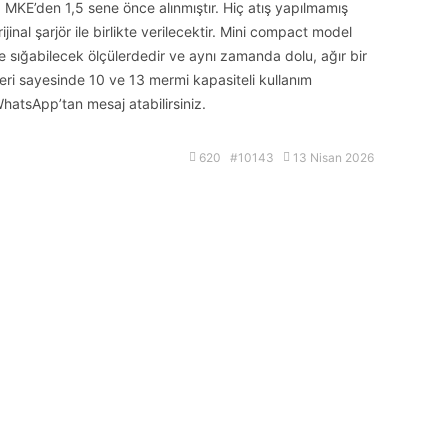
E’den 1,5 sene önce alınmıştır. Hiç atış yapılmamış
jinal şarjör ile birlikte verilecektir. Mini compact model
 sığabilecek ölçülerdedir ve aynı zamanda dolu, ağır bir
rleri sayesinde 10 ve 13 mermi kapasiteli kullanım
hatsApp’tan mesaj atabilirsiniz.
620 #10143
13 Nisan 2026