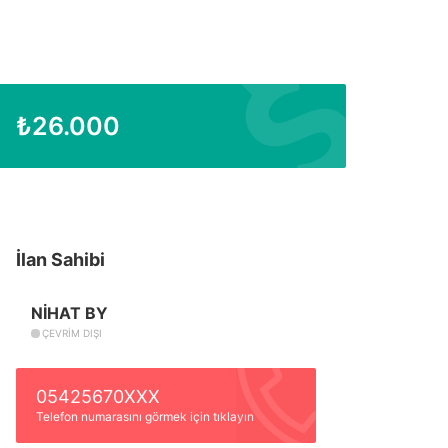
₺
26.000
İlan Sahibi
NİHAT BY
ÇEVRIM DIŞI
05425670XXX
Telefon numarasını görmek için tıklayın