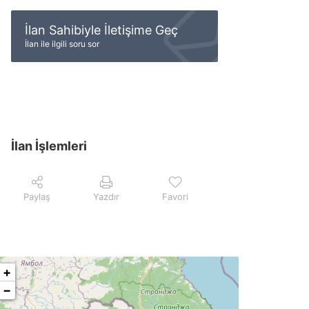
İlan Sahibiyle İletişime Geç
İlan ile ilgili soru sor
İlan İşlemleri
Paylaş
Yazdır
Favori
+
−