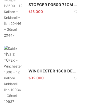
STOEGER P3500 71CM POMPALI
₺
15.000
WİNCHESTER 1300 DEFENDER 5+1
₺
32.000