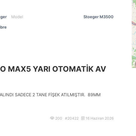
eger
Model
Stoeger M3500
ibre
O MAX5 YARI OTOMATİK AV
ALINDI SADECE 2 TANE FİŞEK ATILMIŞTIR. 89MM
200 #20422
16 Haziran 2026