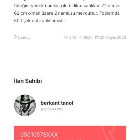
tüfeğim yedek namlusu ile birlikte satılıktır. 72 cm ve
62 cm olmak üzere 2 namlusu mevcuttur. Toplamda
50 fişek dahi atılmamıştır.
İstanbul
340 #18526
20 Mayıs 2026
İlan Sahibi
berkant tanol
ÇEVRIM DIŞI
05010578XXX