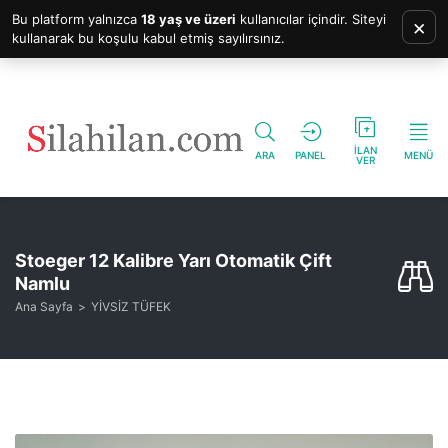
Bu platform yalnızca
18 yaş ve üzeri
kullanıcılar içindir. Siteyi
×
kullanarak bu koşulu kabul etmiş sayılırsınız.
İLAN
ARA
PANEL
MENÜ
VER
Stoeger 12 Kalibre Yarı Otomatik Çift
Namlu
Ana Sayfa
YİVSİZ TÜFEK