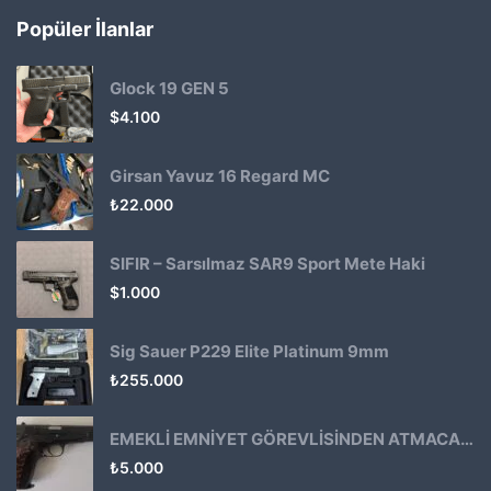
Popüler İlanlar
Glock 19 GEN 5
$
4.100
Girsan Yavuz 16 Regard MC
₺
22.000
SIFIR – Sarsılmaz SAR9 Sport Mete Haki
$
1.000
Sig Sauer P229 Elite Platinum 9mm
₺
255.000
EMEKLİ EMNİYET GÖREVLİSİNDEN ATMACA 53 KLASİK14
₺
5.000