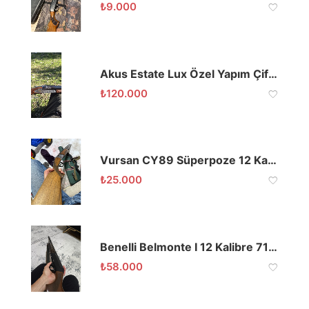
₺
9.000
Akus Estate Lux Özel Yapım Çifte
₺
120.000
Vursan CY89 Süperpoze 12 Kalibre 71 Namlu
₺
25.000
Benelli Belmonte I 12 Kalibre 71 Namlu
₺
58.000