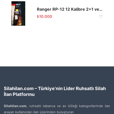
Ranger RP-12 12 Kalibre 2+1 ve 5+1 Şarjörlü
₺
10.000
Silahilan.com – Türkiye’nin Lider Ruhsatlı Silah
İlan Platformu
Silahilan.com
, ruhsatlı tabanca ve av tüfeği kategorilerinde ilan
arayan kullanıcıları ilan üzerinden buluşturan