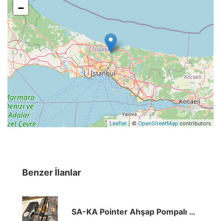
−
Leaflet
| ©
OpenStreetMap
contributors
Benzer İlanlar
SA-KA Pointer Ahşap Pompalı 12 Kalibre