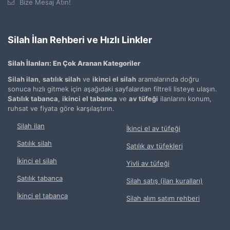
Bize Mesaj Atın!
Silah İlan Rehberi ve Hızlı Linkler
Silah İlanları: En Çok Aranan Kategoriler
Silah ilan
,
satılık silah
ve
ikinci el silah
aramalarında doğru
sonuca hızlı gitmek için aşağıdaki sayfalardan filtreli listeye ulaşın.
Satılık tabanca
,
ikinci el tabanca
ve
av tüfeği
ilanlarını konum,
ruhsat ve fiyata göre karşılaştırın.
Silah ilan
İkinci el av tüfeği
Satılık silah
Satılık av tüfekleri
İkinci el silah
Yivli av tüfeği
Satılık tabanca
Silah satış (ilan kuralları)
İkinci el tabanca
Silah alım satım rehberi