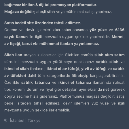
bağımsız bir ilan & dijital promosyon platformudur
.
Mağaza değildir
; ateşli silah veya mühimmat satışı yapılmaz.
Satış bedeli site üzerinden tahsil edilmez.
Ödeme ve devir işlemleri alıcı-satıcı arasında
yüz yüze
ve
6136
sayılı Kanun
ile ilgili mevzuata uygun şekilde yapılmalıdır.
Mermi,
av fişeği, barut vb. mühimmat ilanları yayınlanmaz.
Silah ilan
arayan kullanıcılar için Silahilan.com’da
silah alım satım
sürecini mevzuata uygun yürütmeye odaklanırız:
satılık silah
ve
ikinci el silah
ilanlarını;
ikinci el av tüfeği
,
yivli av tüfeği
ve
satılık
av tüfekleri
dahil tüm kategorilerde filtreleyip karşılaştırabilirsiniz.
Özellikle
satılık tabanca
ve
ikinci el tabanca
ilanlarında ruhsat
tipi, konum, durum ve fiyat gibi detayları aynı ekranda net görerek
doğru seçime hızla gidersiniz. Platformumuz mağaza değildir; satış
bedeli siteden tahsil edilmez, devir işlemleri yüz yüze ve ilgili
mevzuata uygun şekilde ilerlemelidir.
İstanbul | Türkiye