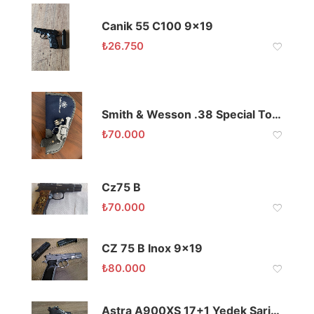
Canik 55 C100 9×19
₺
26.750
Smith & Wesson .38 Special Toplu
₺
70.000
Cz75 B
₺
70.000
CZ 75 B Inox 9×19
₺
80.000
Astra A900XS 17+1 Yedek Şarjörlü