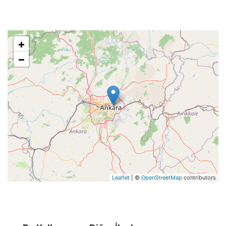
+
−
Leaflet
| ©
OpenStreetMap
contributors