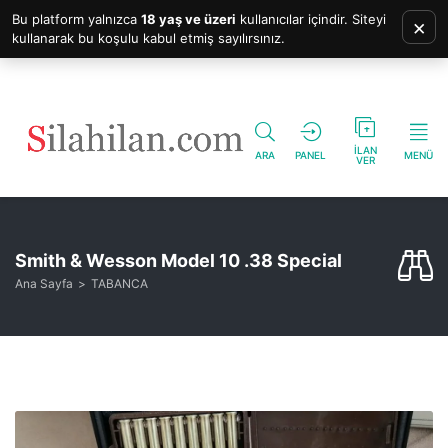
Bu platform yalnızca
18 yaş ve üzeri
kullanıcılar içindir. Siteyi
×
kullanarak bu koşulu kabul etmiş sayılırsınız.
İLAN
ARA
PANEL
MENÜ
VER
Smith & Wesson Model 10 .38 Special
Ana Sayfa
TABANCA