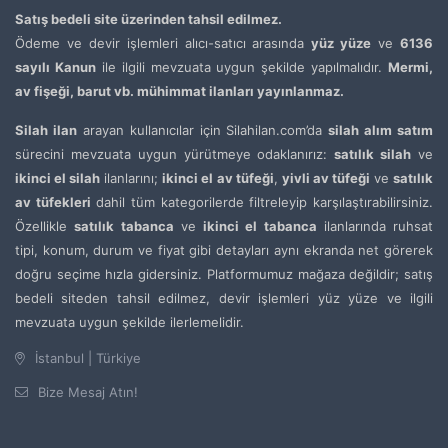
Satış bedeli site üzerinden tahsil edilmez.
Ödeme ve devir işlemleri alıcı-satıcı arasında
yüz yüze
ve
6136
sayılı Kanun
ile ilgili mevzuata uygun şekilde yapılmalıdır.
Mermi,
av fişeği, barut vb. mühimmat ilanları yayınlanmaz.
Silah ilan
arayan kullanıcılar için Silahilan.com’da
silah alım satım
sürecini mevzuata uygun yürütmeye odaklanırız:
satılık silah
ve
ikinci el silah
ilanlarını;
ikinci el av tüfeği
,
yivli av tüfeği
ve
satılık
av tüfekleri
dahil tüm kategorilerde filtreleyip karşılaştırabilirsiniz.
Özellikle
satılık tabanca
ve
ikinci el tabanca
ilanlarında ruhsat
tipi, konum, durum ve fiyat gibi detayları aynı ekranda net görerek
doğru seçime hızla gidersiniz. Platformumuz mağaza değildir; satış
bedeli siteden tahsil edilmez, devir işlemleri yüz yüze ve ilgili
mevzuata uygun şekilde ilerlemelidir.
İstanbul | Türkiye
Bize Mesaj Atın!