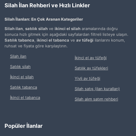
Silah İlan Rehberi ve Hızlı Linkler
Silah İlanları: En Çok Aranan Kategoriler
Silah ilan
,
satılık silah
ve
ikinci el silah
aramalarında doğru
sonuca hızlı gitmek için aşağıdaki sayfalardan filtreli listeye ulaşın.
Satılık tabanca
,
ikinci el tabanca
ve
av tüfeği
ilanlarını konum,
ruhsat ve fiyata göre karşılaştırın.
Silah ilan
İkinci el av tüfeği
Satılık silah
Satılık av tüfekleri
İkinci el silah
Yivli av tüfeği
Satılık tabanca
Silah satış (ilan kuralları)
İkinci el tabanca
Silah alım satım rehberi
Popüler İlanlar