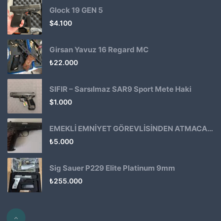
Glock 19 GEN 5
$
4.100
Girsan Yavuz 16 Regard MC
₺
22.000
SIFIR – Sarsılmaz SAR9 Sport Mete Haki
$
1.000
EMEKLİ EMNİYET GÖREVLİSİNDEN ATMACA 53 KLASİK14
₺
5.000
Sig Sauer P229 Elite Platinum 9mm
₺
255.000