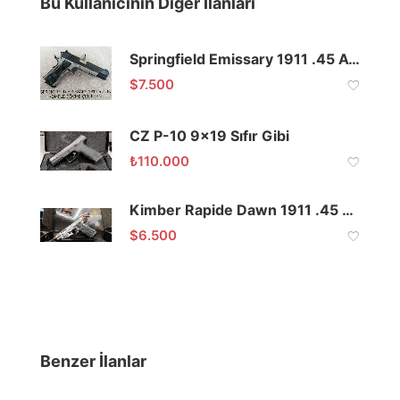
Bu Kullanıcının Diğer İlanları
Springfield Emissary 1911 .45 ACP Komple Dövme Çelik
$
7.500
CZ P-10 9×19 Sıfır Gibi
₺
110.000
Kimber Rapide Dawn 1911 .45 ACP
$
6.500
Benzer İlanlar