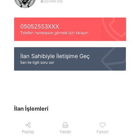
ÇEVRIM DIŞI
05052553XXX
Telefon numarasını görmek için tıklayın
İlan Sahibiyle İletişime Geç
İlan ile ilgili soru sor
İlan İşlemleri
Paylaş
Yazdır
Favori