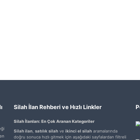
ı
Silah İlan Rehberi ve Hızlı Linkler
P
Silah İlanları: En Çok Aranan Kategoriler
ği
Silah ilan
,
satılık silah
ve
ikinci el silah
aramalarında
den
doğru sonuca hızlı gitmek için aşağıdaki sayfalardan filtreli