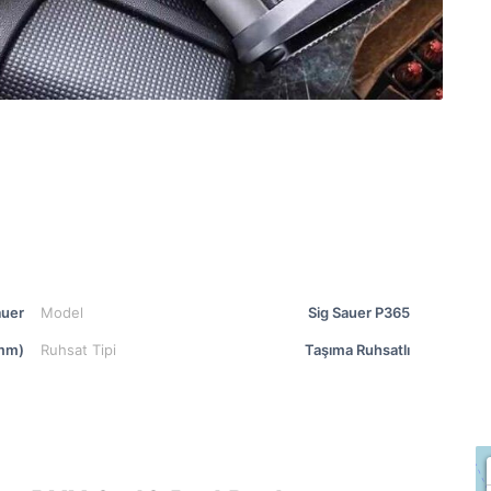
auer
Model
Sig Sauer P365
mm)
Ruhsat Tipi
Taşıma Ruhsatlı