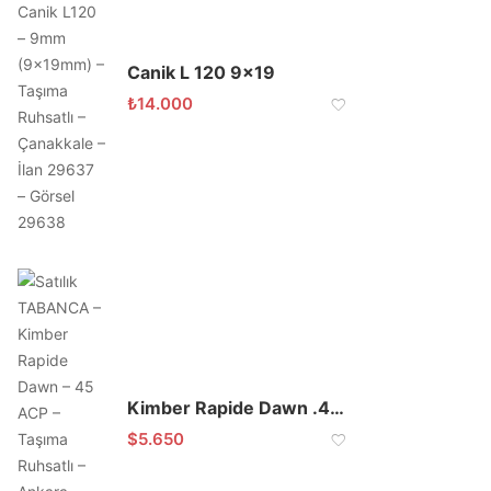
Canik L 120 9×19
₺
14.000
Kimber Rapide Dawn .45 ACP
$
5.650