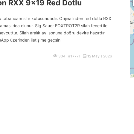
on RXX 9×19 Red Dotlu
abancam sıfır kutusundadır. Orijinalinden red dotlu RXX
aması rica olunur. Sig Sauer FOXTROT2R silah feneri ile
mevcuttur. Silah aralık ayı sonuna doğru devire hazırdır.
sApp üzerinden iletişime geçsin.
304 #17771
12 Mayıs 2026