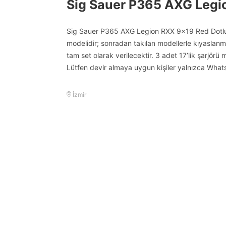
Sig Sauer P365 AXG Legi
Sig Sauer P365 AXG Legion RXX 9×19 Red Dotlu t
modelidir; sonradan takılan modellerle kıyaslanm
tam set olarak verilecektir. 3 adet 17’lik şarjörü 
Lütfen devir almaya uygun kişiler yalnızca What
İzmir