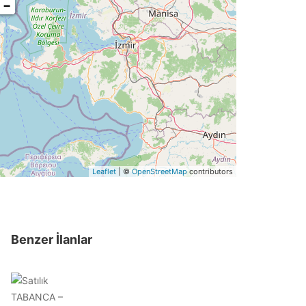
−
Leaflet
| ©
OpenStreetMap
contributors
Benzer İlanlar