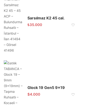
Sarsılmaz K2 45 cal.
₺
35.000
Glock 19 Gen5 9×19
$
4.000