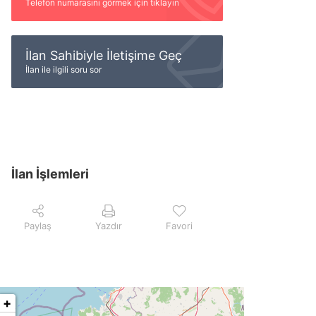
Telefon numarasını görmek için tıklayın
İlan Sahibiyle İletişime Geç
İlan ile ilgili soru sor
İlan İşlemleri
Paylaş
Yazdır
Favori
+