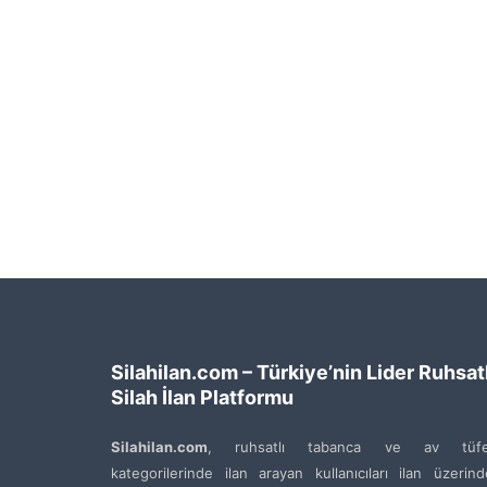
Silahilan.com – Türkiye’nin Lider Ruhsatl
Silah İlan Platformu
Silahilan.com
, ruhsatlı tabanca ve av tüfe
kategorilerinde ilan arayan kullanıcıları ilan üzerin