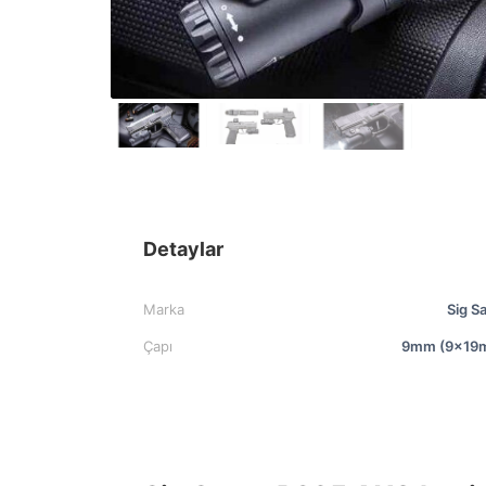
Detaylar
Marka
Sig S
Çapı
9mm (9x19