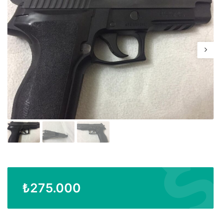
₺
275.000