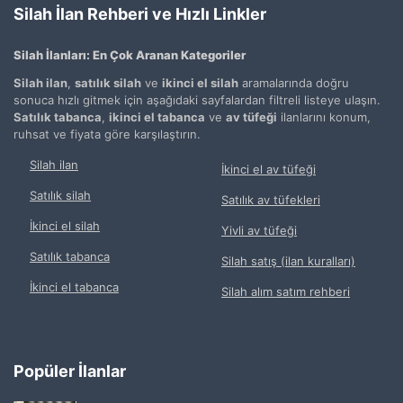
Silah İlan Rehberi ve Hızlı Linkler
Silah İlanları: En Çok Aranan Kategoriler
Silah ilan
,
satılık silah
ve
ikinci el silah
aramalarında doğru
sonuca hızlı gitmek için aşağıdaki sayfalardan filtreli listeye ulaşın.
Satılık tabanca
,
ikinci el tabanca
ve
av tüfeği
ilanlarını konum,
ruhsat ve fiyata göre karşılaştırın.
Silah ilan
İkinci el av tüfeği
Satılık silah
Satılık av tüfekleri
İkinci el silah
Yivli av tüfeği
Satılık tabanca
Silah satış (ilan kuralları)
İkinci el tabanca
Silah alım satım rehberi
Popüler İlanlar