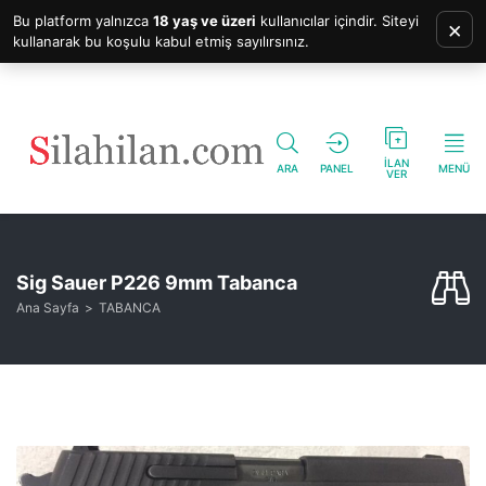
Bu platform yalnızca
18 yaş ve üzeri
kullanıcılar içindir. Siteyi
×
kullanarak bu koşulu kabul etmiş sayılırsınız.
İLAN
ARA
PANEL
MENÜ
VER
Sig Sauer P226 9mm Tabanca
Ana Sayfa
TABANCA