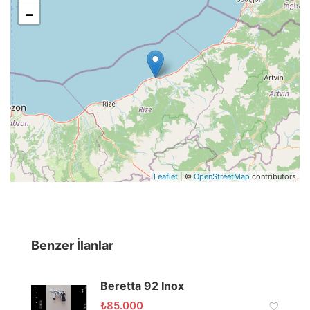
−
Leaflet
| ©
OpenStreetMap
contributors
Benzer İlanlar
Beretta 92 Inox
₺
85.000