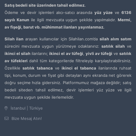
Satış bedeli site üzerinden tahsil edilmez.
Ödeme ve devir işlemleri alıcı-satıcı arasında
yüz yüze
ve
6136
sayılı Kanun
ile ilgili mevzuata uygun şekilde yapılmalıdır.
Mermi,
av fişeği, barut vb. mühimmat ilanları yayınlanmaz.
Silah ilan
arayan kullanıcılar için Silahilan.com’da
silah alım satım
sürecini mevzuata uygun yürütmeye odaklanırız:
satılık silah
ve
ikinci el silah
ilanlarını;
ikinci el av tüfeği
,
yivli av tüfeği
ve
satılık
av tüfekleri
dahil tüm kategorilerde filtreleyip karşılaştırabilirsiniz.
Özellikle
satılık tabanca
ve
ikinci el tabanca
ilanlarında ruhsat
tipi, konum, durum ve fiyat gibi detayları aynı ekranda net görerek
doğru seçime hızla gidersiniz. Platformumuz mağaza değildir; satış
bedeli siteden tahsil edilmez, devir işlemleri yüz yüze ve ilgili
mevzuata uygun şekilde ilerlemelidir.
İstanbul | Türkiye
Bize Mesaj Atın!