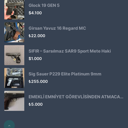
Glock 19 GEN 5
$
4.100
Girsan Yavuz 16 Regard MC
₺
22.000
SIFIR – Sarsılmaz SAR9 Sport Mete Haki
$
1.000
Sig Sauer P229 Elite Platinum 9mm
₺
255.000
EMEKLİ EMNİYET GÖREVLİSİNDEN ATMACA 53 KLASİK14
₺
5.000