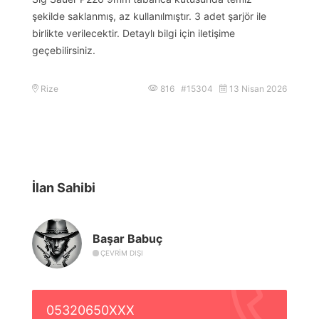
şekilde saklanmış, az kullanılmıştır. 3 adet şarjör ile
birlikte verilecektir. Detaylı bilgi için iletişime
geçebilirsiniz.
Rize
816 #15304
13 Nisan 2026
İlan Sahibi
Başar Babuç
ÇEVRIM DIŞI
05320650XXX