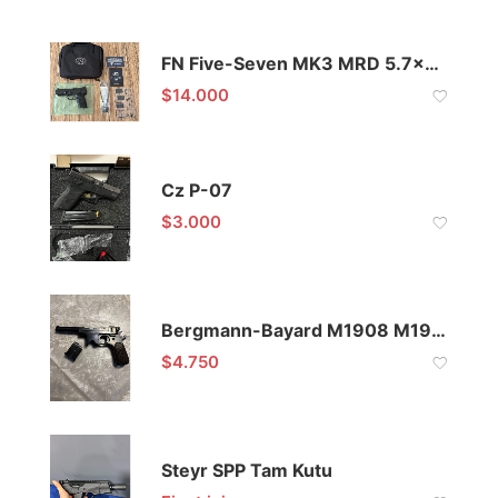
FN Five-Seven MK3 MRD 5.7x28mm
$
14.000
Cz P-07
$
3.000
Bergmann-Bayard M1908 M1910 9x23mm
$
4.750
Steyr SPP Tam Kutu