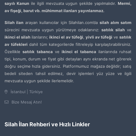
sayılı Kanun
ile ilgili mevzuata uygun şekilde yapılmalıdır.
Mermi,
av fişeği, barut vb. mühimmat ilanları yayınlanmaz.
Silah ilan
arayan kullanıcılar için Silahilan.com’da
silah alım satım
sürecini mevzuata uygun yürütmeye odaklanırız:
satılık silah
ve
ikinci el silah
ilanlarını;
ikinci el av tüfeği
,
yivli av tüfeği
ve
satılık
av tüfekleri
dahil tüm kategorilerde filtreleyip karşılaştırabilirsiniz.
Özellikle
satılık tabanca
ve
ikinci el tabanca
ilanlarında ruhsat
tipi, konum, durum ve fiyat gibi detayları aynı ekranda net görerek
doğru seçime hızla gidersiniz. Platformumuz mağaza değildir; satış
bedeli siteden tahsil edilmez, devir işlemleri yüz yüze ve ilgili
mevzuata uygun şekilde ilerlemelidir.
İstanbul | Türkiye
Bize Mesaj Atın!
Silah İlan Rehberi ve Hızlı Linkler