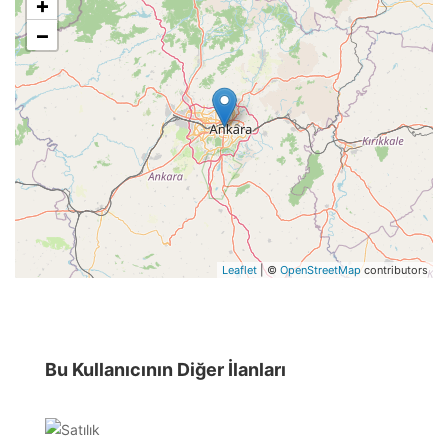
+
−
Leaflet
| ©
OpenStreetMap
contributors
Bu Kullanıcının Diğer İlanları