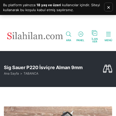
Bu platform yalnızca
18 yaş ve üzeri
kullanıcılar içindir. Siteyi
×
kullanarak bu koşulu kabul etmiş sayılırsınız.
İLAN
ARA
PANEL
MENÜ
VER
Sig Sauer P220 İsviçre Alman 9mm
Ana Sayfa
TABANCA