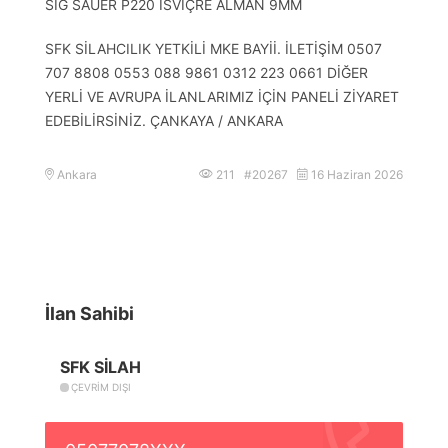
SİG SAUER P220 İSVİÇRE ALMAN 9MM
SFK SİLAHCILIK YETKİLİ MKE BAYİİ. İLETİŞİM 0507
707 8808 0553 088 9861 0312 223 0661 DİĞER
YERLİ VE AVRUPA İLANLARIMIZ İÇİN PANELİ ZİYARET
EDEBİLİRSİNİZ. ÇANKAYA / ANKARA
Ankara
211 #20267
16 Haziran 2026
İlan Sahibi
SFK SİLAH
ÇEVRIM DIŞI