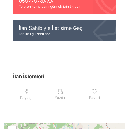
05077078XXX
Telefon numarasını görmek için tıklayın
İlan Sahibiyle İletişime Geç
İlan ile ilgili soru sor
İlan İşlemleri
Paylaş
Yazdır
Favori