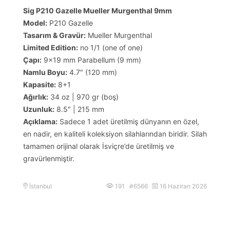
Sig P210 Gazelle Mueller Murgenthal 9mm
Model:
P210 Gazelle
Tasarım & Gravür:
Mueller Murgenthal
Limited Edition:
no 1/1 (one of one)
Çapı:
9×19 mm Parabellum (9 mm)
Namlu Boyu:
4.7″ (120 mm)
Kapasite:
8+1
Ağırlık:
34 oz | 970 gr (boş)
Uzunluk:
8.5″ | 215 mm
Açıklama:
Sadece 1 adet üretilmiş dünyanın en özel,
en nadir, en kaliteli koleksiyon silahlarından biridir. Silah
tamamen orijinal olarak İsviçre’de üretilmiş ve
gravürlenmiştir.
İstanbul
191 #6566
16 Haziran 2026