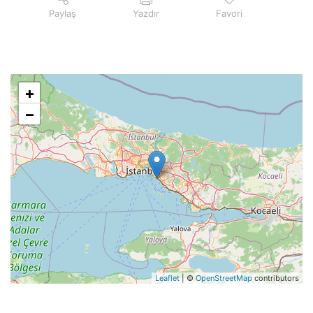
Paylaş
Yazdır
Favori
+
−
Leaflet
| ©
OpenStreetMap
contributors