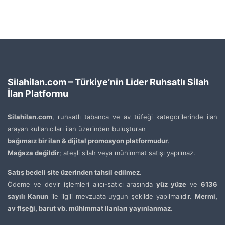
Silahilan.com – Türkiye’nin Lider Ruhsatlı Silah
İlan Platformu
Silahilan.com
, ruhsatlı tabanca ve av tüfeği kategorilerinde ilan
arayan kullanıcıları ilan üzerinden buluşturan
bağımsız bir ilan & dijital promosyon platformudur
.
Mağaza değildir
; ateşli silah veya mühimmat satışı yapılmaz.
Satış bedeli site üzerinden tahsil edilmez.
Ödeme ve devir işlemleri alıcı-satıcı arasında
yüz yüze
ve
6136
sayılı Kanun
ile ilgili mevzuata uygun şekilde yapılmalıdır.
Mermi,
av fişeği, barut vb. mühimmat ilanları yayınlanmaz.