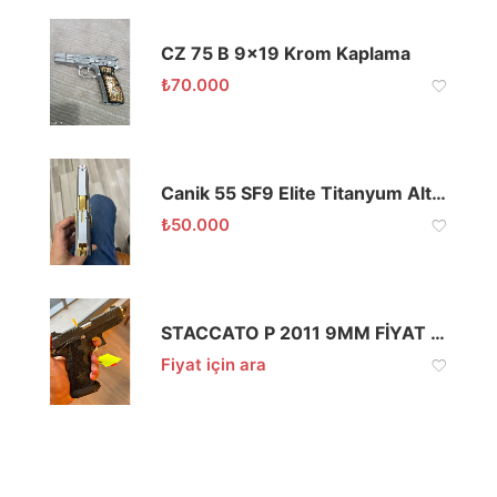
CZ 75 B 9×19 Krom Kaplama
₺
70.000
Canik 55 SF9 Elite Titanyum Altın Özel Seri 9mm Tabanca
₺
50.000
STACCATO P 2011 9MM FİYAT İÇİN ARAYINIZ
Fiyat için ara