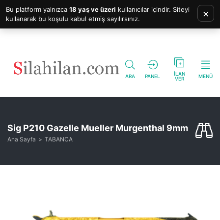
Bu platform yalnızca
18 yaş ve üzeri
kullanıcılar içindir. Siteyi
×
kullanarak bu koşulu kabul etmiş sayılırsınız.
İLAN
ARA
PANEL
MENÜ
VER
Sig P210 Gazelle Mueller Murgenthal 9mm
Ana Sayfa
TABANCA