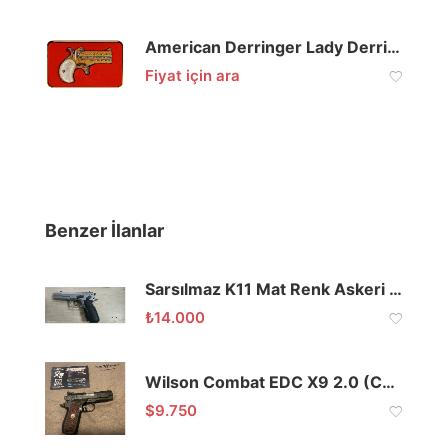
American Derringer Lady Derringer Gold .45 LC
Fiyat için ara
Benzer İlanlar
Sarsılmaz K11 Mat Renk Askeri Personelden
₺
14.000
Wilson Combat EDC X9 2.0 (Compact Model)
$
9.750