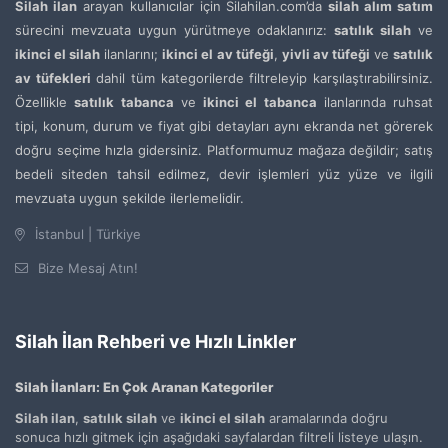
Silah ilan
arayan kullanıcılar için Silahilan.com’da
silah alım satım
sürecini mevzuata uygun yürütmeye odaklanırız:
satılık silah
ve
ikinci el silah
ilanlarını;
ikinci el av tüfeği
,
yivli av tüfeği
ve
satılık
av tüfekleri
dahil tüm kategorilerde filtreleyip karşılaştırabilirsiniz.
Özellikle
satılık tabanca
ve
ikinci el tabanca
ilanlarında ruhsat
tipi, konum, durum ve fiyat gibi detayları aynı ekranda net görerek
doğru seçime hızla gidersiniz. Platformumuz mağaza değildir; satış
bedeli siteden tahsil edilmez, devir işlemleri yüz yüze ve ilgili
mevzuata uygun şekilde ilerlemelidir.
İstanbul | Türkiye
Bize Mesaj Atın!
Silah İlan Rehberi ve Hızlı Linkler
Silah İlanları: En Çok Aranan Kategoriler
Silah ilan
,
satılık silah
ve
ikinci el silah
aramalarında doğru
sonuca hızlı gitmek için aşağıdaki sayfalardan filtreli listeye ulaşın.