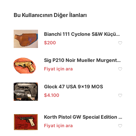
Bu Kullanıcının Diğer İlanları
Bianchi 111 Cyclone S&W Küçük Çerçeve 2” Toplu Deri Kılıf
$
200
Sig P210 Noir Mueller Murgenthal 9mm
Fiyat için ara
Glock 47 USA 9×19 MOS
$
4.100
Korth Pistol GW Special Edition 9mm 1of1
Fiyat için ara