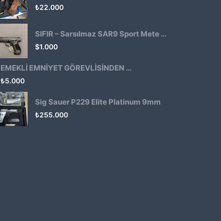
₺
22.000
SIFIR – Sarsılmaz SAR9 Sport Mete Haki
$
1.000
EMEKLİ EMNİYET GÖREVLİSİNDEN ATMACA 53 KLASİK14
₺
5.000
Sig Sauer P229 Elite Platinum 9mm
₺
255.000