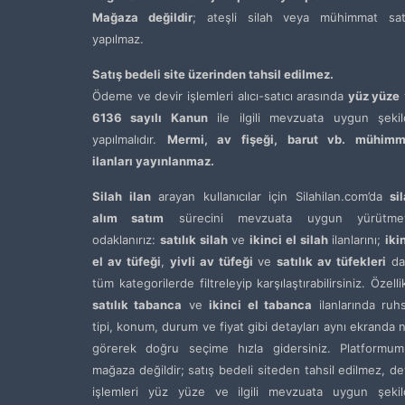
Mağaza değildir
; ateşli silah veya mühimmat satı
yapılmaz.
Satış bedeli site üzerinden tahsil edilmez.
Ödeme ve devir işlemleri alıcı-satıcı arasında
yüz yüze
6136 sayılı Kanun
ile ilgili mevzuata uygun şekil
yapılmalıdır.
Mermi, av fişeği, barut vb. mühimm
ilanları yayınlanmaz.
Silah ilan
arayan kullanıcılar için Silahilan.com’da
si
alım satım
sürecini mevzuata uygun yürütme
odaklanırız:
satılık silah
ve
ikinci el silah
ilanlarını;
iki
el av tüfeği
,
yivli av tüfeği
ve
satılık av tüfekleri
da
tüm kategorilerde filtreleyip karşılaştırabilirsiniz. Özelli
satılık tabanca
ve
ikinci el tabanca
ilanlarında ruh
tipi, konum, durum ve fiyat gibi detayları aynı ekranda 
görerek doğru seçime hızla gidersiniz. Platformum
mağaza değildir; satış bedeli siteden tahsil edilmez, de
işlemleri yüz yüze ve ilgili mevzuata uygun şekil