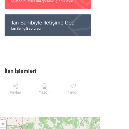
Telefon numarasını görmek için tıklayın
İlan Sahibiyle İletişime Geç
İlan ile ilgili soru sor
İlan İşlemleri
Paylaş
Yazdır
Favori
+