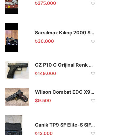
₺
275.000
Sarsılmaz Kılınç 2000 Stainless 9×19
₺
30.000
CZ P10 C Orijinal Renk 2022 Model
₺
149.000
Wilson Combat EDC X9L 2.0 9×19
$
9.500
Canik TP9 SF Elite-S SIFIR AYARINDA
₺
12.000