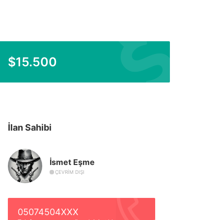
$
15.500
İlan Sahibi
İsmet Eşme
ÇEVRIM DIŞI
05074504XXX