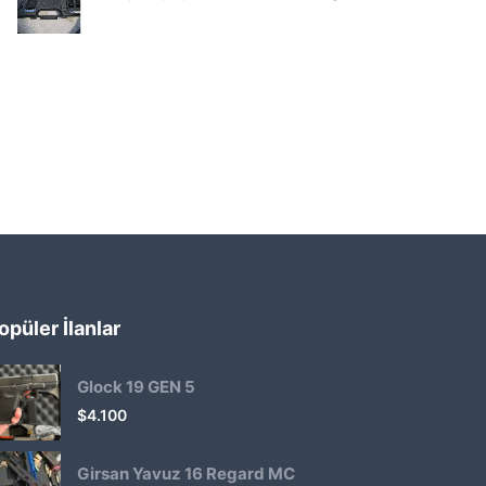
opüler İlanlar
Glock 19 GEN 5
$
4.100
Girsan Yavuz 16 Regard MC