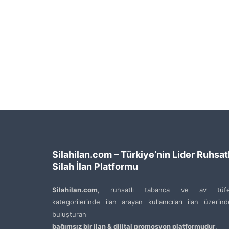
Silahilan.com – Türkiye’nin Lider Ruhsatl
Silah İlan Platformu
Silahilan.com
, ruhsatlı tabanca ve av tüfe
kategorilerinde ilan arayan kullanıcıları ilan üzerin
buluşturan
bağımsız bir ilan & dijital promosyon platformudur
.