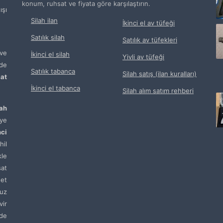
konum, ruhsat ve fiyata göre karşılaştırın.
şı
Silah ilan
İkinci el av tüfeği
Satılık silah
Satılık av tüfekleri
ve
İkinci el silah
Yivli av tüfeği
de
Satılık tabanca
Silah satış (ilan kuralları)
at
İkinci el tabanca
Silah alım satım rehberi
lah
ye
nci
hil
kle
sat
net
uz
vir
de