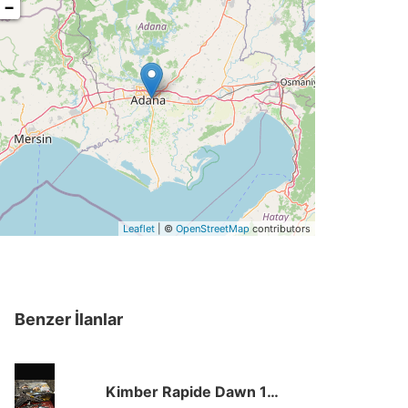
−
Leaflet
| ©
OpenStreetMap
contributors
Benzer İlanlar
Kimber Rapide Dawn 1911 .45 ACP Sıfır Kutusunda