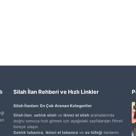
ı
Silah İlan Rehberi ve Hızlı Linkler
P
Silah İlanları: En Çok Aranan Kategoriler
ği
Silah ilan
,
satılık silah
ve
ikinci el silah
aramalarında
den
doğru sonuca hızlı gitmek için aşağıdaki sayfalardan filtreli
listeye ulaşın.
Satılık tabanca
,
ikinci el tabanca
ve
av tüfeği
ilanlarını