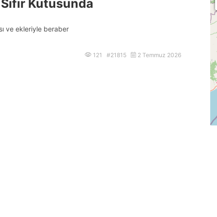
Sıfır Kutusunda
ı ve ekleriyle beraber
121 #21815
2 Temmuz 2026