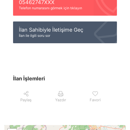
05462747XXX
Telefon numarasını görmek için tıklayın
İlan Sahibiyle İletişime Geç
İlan ile ilgili soru sor
İlan İşlemleri
Paylaş
Yazdır
Favori