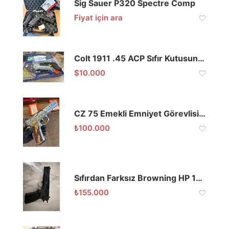
Sig Sauer P320 Spectre Comp
Fiyat için ara
Colt 1911 .45 ACP Sıfır Kutusunda
$
10.000
CZ 75 Emekli Emniyet Görevlisinden 1995 Model
₺
100.000
Sıfırdan Farksız Browning HP 14’lü
₺
155.000