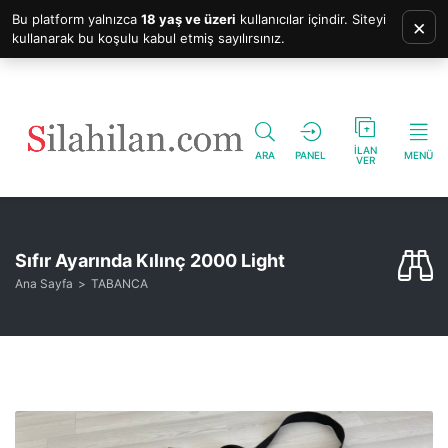
Bu platform yalnızca
18 yaş ve üzeri
kullanıcılar içindir. Siteyi
×
kullanarak bu koşulu kabul etmiş sayılırsınız.
İLAN
ARA
PANEL
MENÜ
VER
Sıfır Ayarında Kılınç 2000 Light
Ana Sayfa
TABANCA