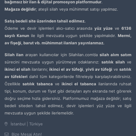
bağımsız bir ilan & dijital promosyon platformudur
.
Mağaza değildir
; ateşli silah veya mühimmat satışı yapılmaz.
Satış bedeli site üzerinden tahsil edilmez.
Ödeme ve devir işlemleri alıcı-satıcı arasında
yüz yüze
ve
6136
sayılı Kanun
ile ilgili mevzuata uygun şekilde yapılmalıdır.
Mermi,
av fişeği, barut vb. mühimmat ilanları yayınlanmaz.
Silah ilan
arayan kullanıcılar için Silahilan.com’da
silah alım satım
sürecini mevzuata uygun yürütmeye odaklanırız:
satılık silah
ve
ikinci el silah
ilanlarını;
ikinci el av tüfeği
,
yivli av tüfeği
ve
satılık
av tüfekleri
dahil tüm kategorilerde filtreleyip karşılaştırabilirsiniz.
Özellikle
satılık tabanca
ve
ikinci el tabanca
ilanlarında ruhsat
tipi, konum, durum ve fiyat gibi detayları aynı ekranda net görerek
doğru seçime hızla gidersiniz. Platformumuz mağaza değildir; satış
bedeli siteden tahsil edilmez, devir işlemleri yüz yüze ve ilgili
mevzuata uygun şekilde ilerlemelidir.
İstanbul | Türkiye
Bize Mesaj Atın!