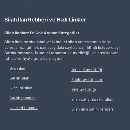
Silah İlan Rehberi ve Hızlı Linkler
Silah İlanları: En Çok Aranan Kategoriler
Silah ilan
,
satılık silah
ve
ikinci el silah
aramalarında doğru
sonuca hızlı gitmek için aşağıdaki sayfalardan filtreli listeye ulaşın.
Satılık tabanca
,
ikinci el tabanca
ve
av tüfeği
ilanlarını konum,
ruhsat ve fiyata göre karşılaştırın.
Silah ilan
İkinci el av tüfeği
Satılık silah
Satılık av tüfekleri
İkinci el silah
Yivli av tüfeği
Satılık tabanca
Silah satış (ilan kuralları)
İkinci el tabanca
Silah alım satım rehberi