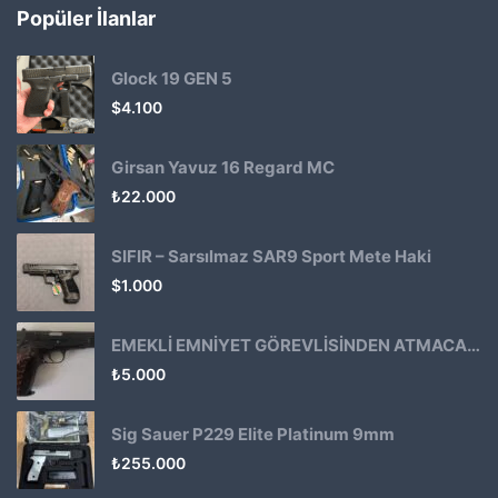
Popüler İlanlar
Glock 19 GEN 5
$
4.100
Girsan Yavuz 16 Regard MC
₺
22.000
SIFIR – Sarsılmaz SAR9 Sport Mete Haki
$
1.000
EMEKLİ EMNİYET GÖREVLİSİNDEN ATMACA 53 KLASİK14
₺
5.000
Sig Sauer P229 Elite Platinum 9mm
₺
255.000