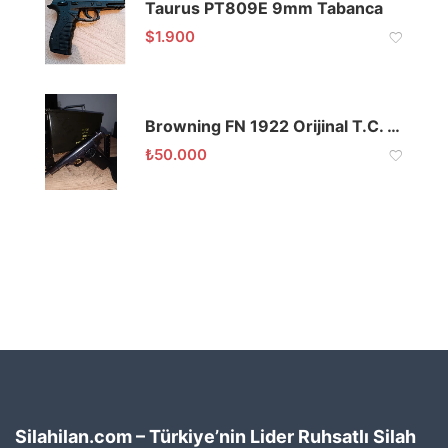
Taurus PT809E 9mm Tabanca
$
1.900
Browning FN 1922 Orijinal T.C. İbareli
₺
50.000
Silahilan.com – Türkiye’nin Lider Ruhsatlı Silah