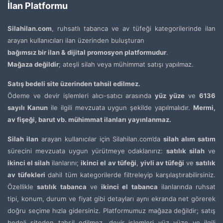
İlan Platformu
Silahilan.com
, ruhsatlı tabanca ve av tüfeği kategorilerinde ilan
arayan kullanıcıları ilan üzerinden buluşturan
bağımsız bir ilan & dijital promosyon platformudur
.
Mağaza değildir
; ateşli silah veya mühimmat satışı yapılmaz.
Satış bedeli site üzerinden tahsil edilmez.
Ödeme ve devir işlemleri alıcı-satıcı arasında
yüz yüze
ve
6136
sayılı Kanun
ile ilgili mevzuata uygun şekilde yapılmalıdır.
Mermi,
av fişeği, barut vb. mühimmat ilanları yayınlanmaz.
Silah ilan
arayan kullanıcılar için Silahilan.com’da
silah alım satım
sürecini mevzuata uygun yürütmeye odaklanırız:
satılık silah
ve
ikinci el silah
ilanlarını;
ikinci el av tüfeği
,
yivli av tüfeği
ve
satılık
av tüfekleri
dahil tüm kategorilerde filtreleyip karşılaştırabilirsiniz.
Özellikle
satılık tabanca
ve
ikinci el tabanca
ilanlarında ruhsat
tipi, konum, durum ve fiyat gibi detayları aynı ekranda net görerek
doğru seçime hızla gidersiniz. Platformumuz mağaza değildir; satış
bedeli siteden tahsil edilmez, devir işlemleri yüz yüze ve ilgili