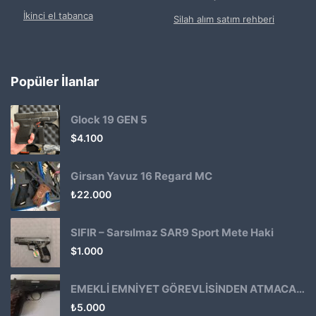
İkinci el tabanca
Silah alım satım rehberi
Popüler İlanlar
Glock 19 GEN 5
$
4.100
Girsan Yavuz 16 Regard MC
₺
22.000
SIFIR – Sarsılmaz SAR9 Sport Mete Haki
$
1.000
EMEKLİ EMNİYET GÖREVLİSİNDEN ATMACA 53 KLASİK14
₺
5.000