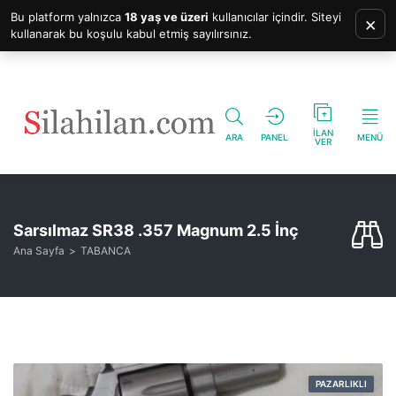
Bu platform yalnızca
18 yaş ve üzeri
kullanıcılar içindir. Siteyi
×
kullanarak bu koşulu kabul etmiş sayılırsınız.
İLAN
ARA
PANEL
MENÜ
VER
Sarsılmaz SR38 .357 Magnum 2.5 İnç
Ana Sayfa
TABANCA
PAZARLIKLI