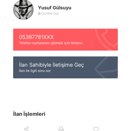
Yusuf Gülsuyu
ÇEVRIM DIŞI
05397781XXX
Telefon numarasını görmek için tıklayın
İlan Sahibiyle İletişime Geç
İlan ile ilgili soru sor
İlan İşlemleri