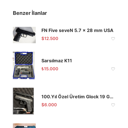
Benzer İlanlar
FN Five seveN 5.7 x 28 mm USA
$
12.500
Sarsılmaz K11
₺
15.000
100.Yıl Özel Üretim Glock 19 Gen 5 (Kamu Görevlisinden)
$
6.000