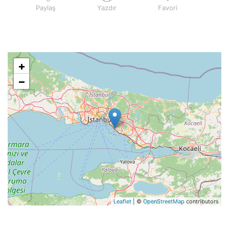
Paylaş
Yazdır
Favori
+
−
Leaflet
| ©
OpenStreetMap
contributors