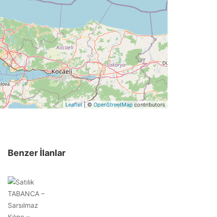
Leaflet
| ©
OpenStreetMap
contributors
Benzer İlanlar