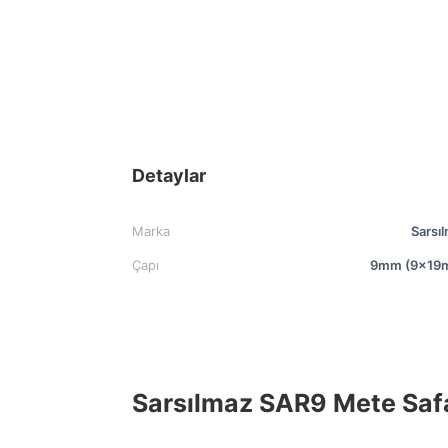
Detaylar
Marka
Sarsı
Çapı
9mm (9x19
Sarsılmaz SAR9 Mete Saf