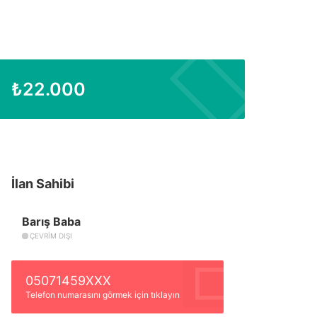
₺
22.000
İlan Sahibi
Barış Baba
ÇEVRIM DIŞI
05071459XXX
Telefon numarasını görmek için tıklayın