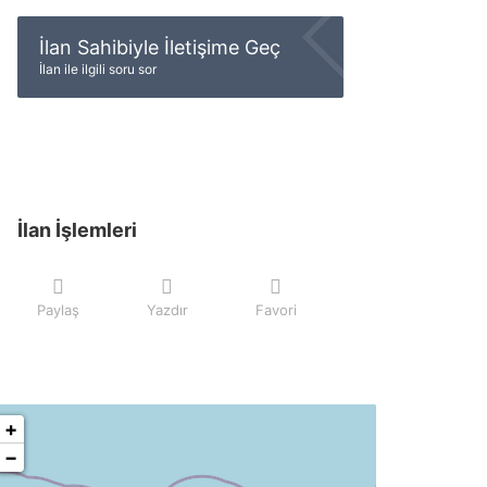
İlan Sahibiyle İletişime Geç
İlan ile ilgili soru sor
İlan İşlemleri
Paylaş
Yazdır
Favori
+
−