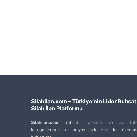
Silahilan.com – Türkiye’nin Lider Ruhsatl
Silah İlan Platformu
Silahilan.com
, ruhsatlı tabanca ve av tüfe
kategorilerinde ilan arayan kullanıcıları ilan üzerin
buluşturan