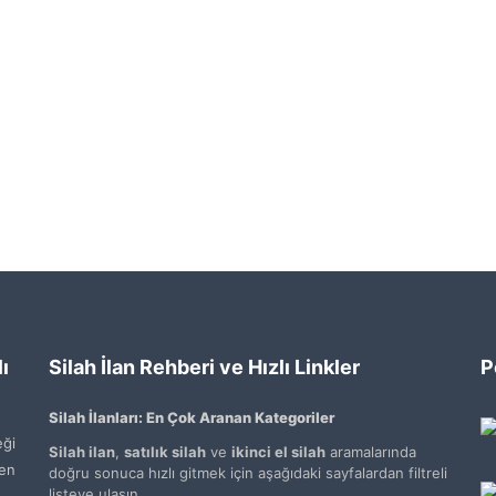
ı
Silah İlan Rehberi ve Hızlı Linkler
P
Silah İlanları: En Çok Aranan Kategoriler
ği
Silah ilan
,
satılık silah
ve
ikinci el silah
aramalarında
den
doğru sonuca hızlı gitmek için aşağıdaki sayfalardan filtreli
listeye ulaşın.