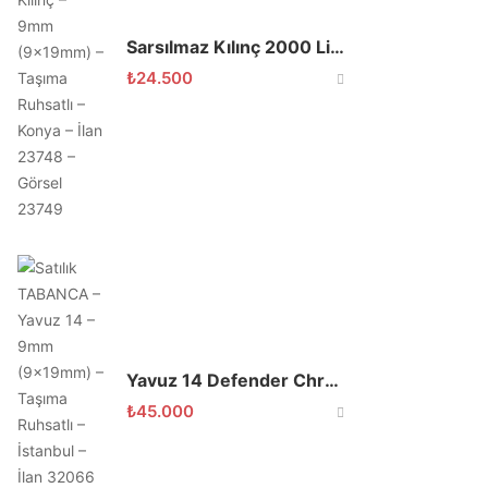
Sarsılmaz Kılınç 2000 Light İşlemeli 9×19
₺
24.500
Yavuz 14 Defender Chrome
₺
45.000