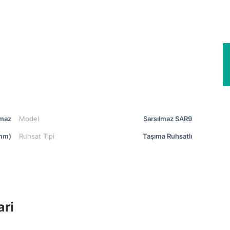
lmaz
Model
Sarsılmaz SAR9
mm)
Ruhsat Tipi
Taşıma Ruhsatlı
ari