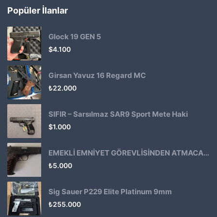
Popüler İlanlar
Glock 19 GEN 5
$
4.100
Girsan Yavuz 16 Regard MC
₺
22.000
SIFIR – Sarsılmaz SAR9 Sport Mete Haki
$
1.000
EMEKLİ EMNİYET GÖREVLİSİNDEN ATMACA 53 KLASİK14
₺
5.000
Sig Sauer P229 Elite Platinum 9mm
₺
255.000