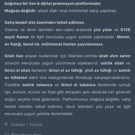
bağımsız bir ilan & dijital promosyon platformudur
.
Mağaza değildir
; ateşli silah veya mühimmat satışı yapılmaz.
Satış bedeli site üzerinden tahsil edilmez.
Ödeme ve devir işlemleri alıcı-satıcı arasında
yüz yüze
ve
6136
sayılı Kanun
ile ilgili mevzuata uygun şekilde yapılmalıdır.
Mermi,
av fişeği, barut vb. mühimmat ilanları yayınlanmaz.
Silah ilan
arayan kullanıcılar için Silahilan.com’da
silah alım satım
sürecini mevzuata uygun yürütmeye odaklanırız:
satılık silah
ve
ikinci el silah
ilanlarını;
ikinci el av tüfeği
,
yivli av tüfeği
ve
satılık
av tüfekleri
dahil tüm kategorilerde filtreleyip karşılaştırabilirsiniz.
Özellikle
satılık tabanca
ve
ikinci el tabanca
ilanlarında ruhsat
tipi, konum, durum ve fiyat gibi detayları aynı ekranda net görerek
doğru seçime hızla gidersiniz. Platformumuz mağaza değildir; satış
bedeli siteden tahsil edilmez, devir işlemleri yüz yüze ve ilgili
mevzuata uygun şekilde ilerlemelidir.
İstanbul | Türkiye
Bize Mesaj Atın!