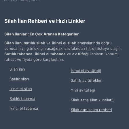
Silah İlan Rehberi ve Hızlı Linkler
Silah İlanları: En Çok Aranan Kategoriler
Silah ilan
,
satılık silah
ve
ikinci el silah
aramalarında doğru
sonuca hızlı gitmek için aşağıdaki sayfalardan filtreli listeye ulaşın.
Satılık tabanca
,
ikinci el tabanca
ve
av tüfeği
ilanlarını konum,
ruhsat ve fiyata göre karşılaştırın.
Silah ilan
İkinci el av tüfeği
Satılık silah
Satılık av tüfekleri
İkinci el silah
Yivli av tüfeği
Satılık tabanca
Silah satış (ilan kuralları)
İkinci el tabanca
Silah alım satım rehberi