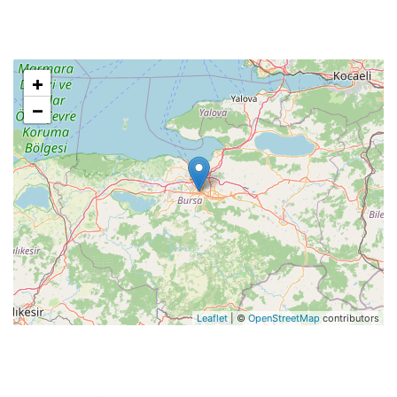
+
−
Leaflet
| ©
OpenStreetMap
contributors