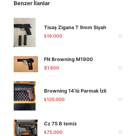
Benzer İlanlar
Tisaş Zigana T 9mm Siyah
₺
19.000
FN Browning M1900
$
1.900
Browning 14’lü Parmak İzli
₺
125.000
Cz 75 B temiz
₺
75.000