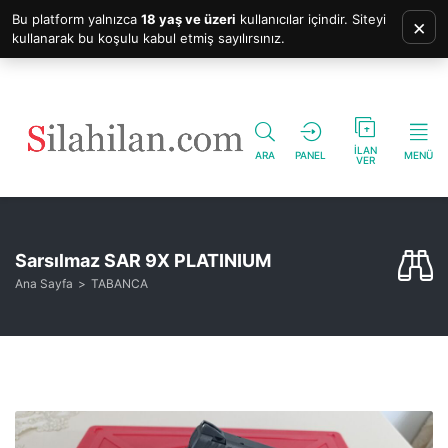
Bu platform yalnızca
18 yaş ve üzeri
kullanıcılar içindir. Siteyi
×
kullanarak bu koşulu kabul etmiş sayılırsınız.
İLAN
ARA
PANEL
MENÜ
VER
Sarsılmaz SAR 9X PLATINIUM
Ana Sayfa
TABANCA