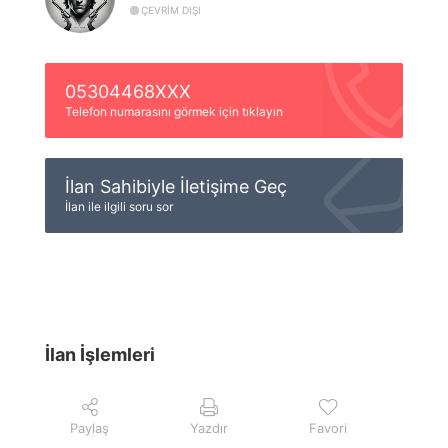
ÇEVRIM DIŞI
05304468XXX
Telefon numarasını görmek için tıklayın
İlan Sahibiyle İletişime Geç
İlan ile ilgili soru sor
İlan İşlemleri
Paylaş
Yazdır
Favori