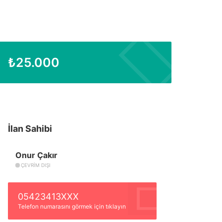
₺
25.000
İlan Sahibi
Onur Çakır
ÇEVRIM DIŞI
05423413XXX
Telefon numarasını görmek için tıklayın