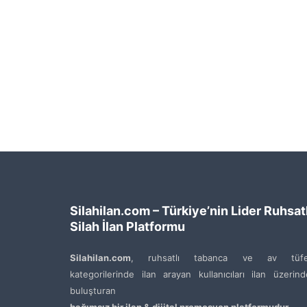
Silahilan.com – Türkiye’nin Lider Ruhsatl
Silah İlan Platformu
Silahilan.com
, ruhsatlı tabanca ve av tüfe
kategorilerinde ilan arayan kullanıcıları ilan üzerin
buluşturan
bağımsız bir ilan & dijital promosyon platformudur
.