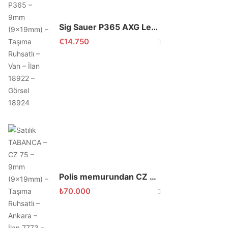
Sig Sauer P365 AXG Legion 9×19
€
14.750
Polis memurundan CZ 75 B
₺
70.000