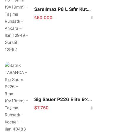
Sarsılmaz P8 L Sıfır Kutulu
₺
50.000
Sig Sauer P226 Elite 9×19
$
7.750