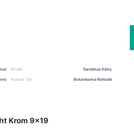
lmaz
Model
Sarsılmaz Kılınç
mm)
Ruhsat Tipi
Bulundurma Ruhsatlı
ght Krom 9×19