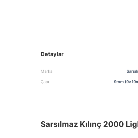
Detaylar
Marka
Sarsı
Çapı
9mm (9x19
Sarsılmaz Kılınç 2000 Li