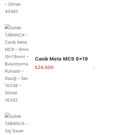
Canik Mete MC9 9×19
₺
24.000