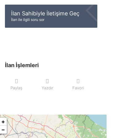
İlan Sahibiyle İletişime Geç
İlan ile ilgili soru sor
İlan İşlemleri
Paylaş
Yazdır
Favori
+
−