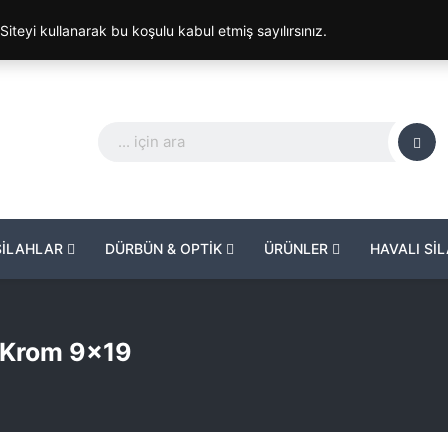
. Siteyi kullanarak bu koşulu kabul etmiş sayılırsınız.
SİLAHLAR
DÜRBÜN & OPTİK
ÜRÜNLER
HAVALI Sİ
t Krom 9×19