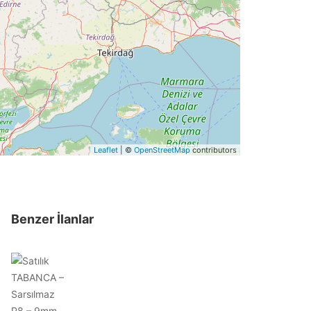
Leaflet
| ©
OpenStreetMap
contributors
Benzer İlanlar