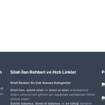
ı
Silah İlan Rehberi ve Hızlı Linkler
P
Silah İlanları: En Çok Aranan Kategoriler
ği
Silah ilan
,
satılık silah
ve
ikinci el silah
aramalarında
den
doğru sonuca hızlı gitmek için aşağıdaki sayfalardan filtreli
listeye ulaşın.
Satılık tabanca
,
ikinci el tabanca
ve
av tüfeği
ilanlarını