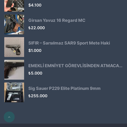
$
4.100
Girsan Yavuz 16 Regard MC
₺
22.000
SIFIR – Sarsılmaz SAR9 Sport Mete Haki
$
1.000
EMEKLİ EMNİYET GÖREVLİSİNDEN ATMACA 53 KLASİK14
₺
5.000
Sig Sauer P229 Elite Platinum 9mm
₺
255.000