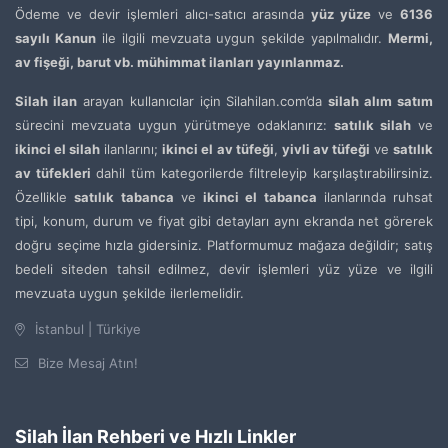
Ödeme ve devir işlemleri alıcı-satıcı arasında
yüz yüze
ve
6136
sayılı Kanun
ile ilgili mevzuata uygun şekilde yapılmalıdır.
Mermi,
av fişeği, barut vb. mühimmat ilanları yayınlanmaz.
Silah ilan
arayan kullanıcılar için Silahilan.com’da
silah alım satım
sürecini mevzuata uygun yürütmeye odaklanırız:
satılık silah
ve
ikinci el silah
ilanlarını;
ikinci el av tüfeği
,
yivli av tüfeği
ve
satılık
av tüfekleri
dahil tüm kategorilerde filtreleyip karşılaştırabilirsiniz.
Özellikle
satılık tabanca
ve
ikinci el tabanca
ilanlarında ruhsat
tipi, konum, durum ve fiyat gibi detayları aynı ekranda net görerek
doğru seçime hızla gidersiniz. Platformumuz mağaza değildir; satış
bedeli siteden tahsil edilmez, devir işlemleri yüz yüze ve ilgili
mevzuata uygun şekilde ilerlemelidir.
İstanbul | Türkiye
Bize Mesaj Atın!
Silah İlan Rehberi ve Hızlı Linkler