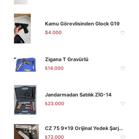
Kamu Görevlisinden Glock G19
$
4.000
Zigana T Gravürlü
₺
14.000
Jandarmadan Satılık ZİG-14
₺
23.000
CZ 75 9×19 Orijinal Yedek Şarjörlü
₺
72.000