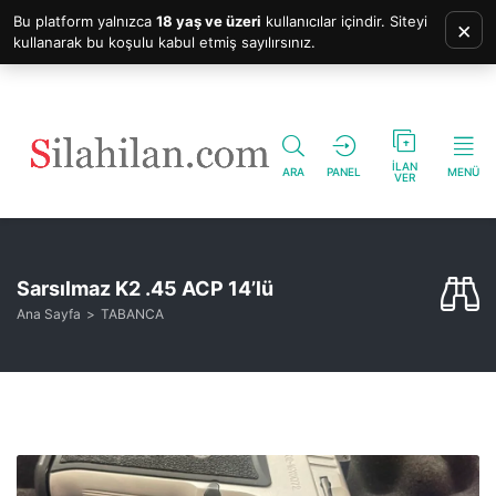
Bu platform yalnızca
18 yaş ve üzeri
kullanıcılar içindir. Siteyi
×
kullanarak bu koşulu kabul etmiş sayılırsınız.
İLAN
ARA
PANEL
MENÜ
VER
Sarsılmaz K2 .45 ACP 14’lü
Ana Sayfa
TABANCA