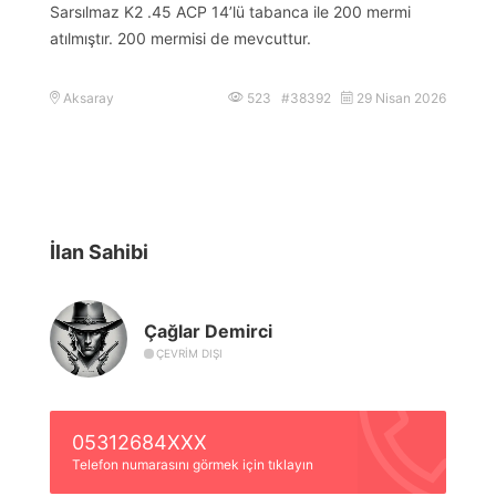
Sarsılmaz K2 .45 ACP 14’lü tabanca ile 200 mermi
atılmıştır. 200 mermisi de mevcuttur.
Aksaray
523 #38392
29 Nisan 2026
İlan Sahibi
Çağlar Demirci
ÇEVRIM DIŞI
05312684XXX
Telefon numarasını görmek için tıklayın