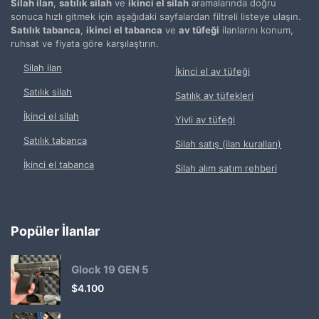
Silah ilan
,
satılık silah
ve
ikinci el silah
aramalarında doğru
sonuca hızlı gitmek için aşağıdaki sayfalardan filtreli listeye ulaşın.
Satılık tabanca
,
ikinci el tabanca
ve
av tüfeği
ilanlarını konum,
ruhsat ve fiyata göre karşılaştırın.
Silah ilan
İkinci el av tüfeği
Satılık silah
Satılık av tüfekleri
İkinci el silah
Yivli av tüfeği
Satılık tabanca
Silah satış (ilan kuralları)
İkinci el tabanca
Silah alım satım rehberi
Popüler İlanlar
Glock 19 GEN 5
$
4.100