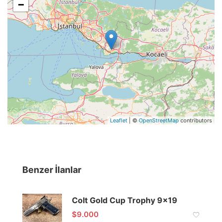
−
Leaflet
| ©
OpenStreetMap
contributors
Benzer İlanlar
Colt Gold Cup Trophy 9×19
$
9.000