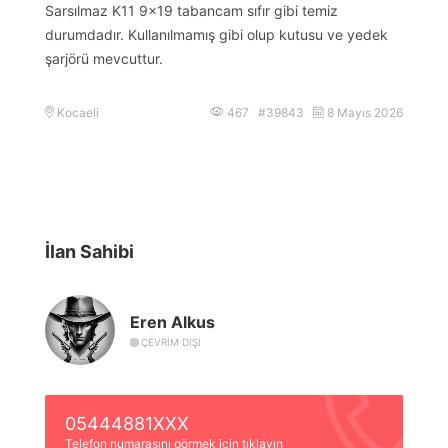
Sarsılmaz K11 9×19 tabancam sıfır gibi temiz
durumdadır. Kullanılmamış gibi olup kutusu ve yedek
şarjörü mevcuttur.
Kocaeli
467 #39843
8 Mayıs 2026
İlan Sahibi
Eren Alkus
ÇEVRIM DIŞI
05444881XXX
Telefon numarasını görmek için tıklayın