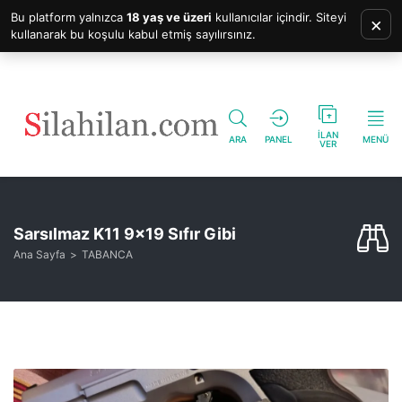
Bu platform yalnızca
18 yaş ve üzeri
kullanıcılar içindir. Siteyi
×
kullanarak bu koşulu kabul etmiş sayılırsınız.
İLAN
ARA
PANEL
MENÜ
VER
Sarsılmaz K11 9×19 Sıfır Gibi
Ana Sayfa
TABANCA