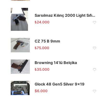
Sarsılmaz Kılınç 2000 Light Sıfır Ayarında
₺
24.000
CZ 75 B 9mm
₺
75.000
Browning 14’lü Belçika
₺
35.000
Glock 48 Gen5 Silver 9×19
$
6.000