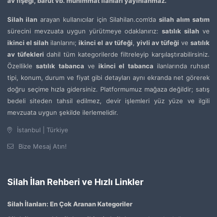
av fişeği, barut vb. mühimmat ilanları yayınlanmaz.
Silah ilan
arayan kullanıcılar için Silahilan.com’da
silah alım satım
sürecini mevzuata uygun yürütmeye odaklanırız:
satılık silah
ve
ikinci el silah
ilanlarını;
ikinci el av tüfeği
,
yivli av tüfeği
ve
satılık
av tüfekleri
dahil tüm kategorilerde filtreleyip karşılaştırabilirsiniz.
Özellikle
satılık tabanca
ve
ikinci el tabanca
ilanlarında ruhsat
tipi, konum, durum ve fiyat gibi detayları aynı ekranda net görerek
doğru seçime hızla gidersiniz. Platformumuz mağaza değildir; satış
bedeli siteden tahsil edilmez, devir işlemleri yüz yüze ve ilgili
mevzuata uygun şekilde ilerlemelidir.
İstanbul | Türkiye
Bize Mesaj Atın!
Silah İlan Rehberi ve Hızlı Linkler
Silah İlanları: En Çok Aranan Kategoriler