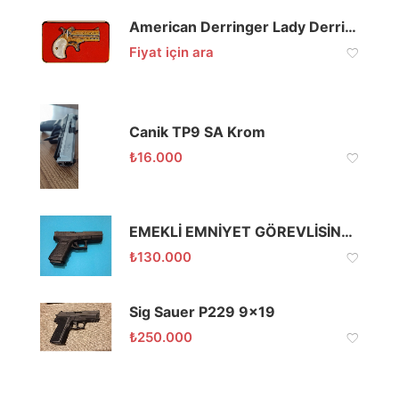
American Derringer Lady Derringer Gold .45 LC
Fiyat için ara
Canik TP9 SA Krom
₺
16.000
EMEKLİ EMNİYET GÖREVLİSİNDEN AVUSTURYA GLOCK 19 GEN 4
₺
130.000
Sig Sauer P229 9×19
₺
250.000