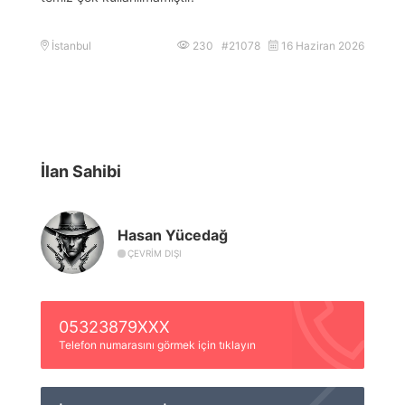
İstanbul
230 #21078
16 Haziran 2026
İlan Sahibi
Hasan Yücedağ
ÇEVRIM DIŞI
05323879XXX
Telefon numarasını görmek için tıklayın