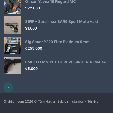
Girsan Yavuz 16 Regard MC
₺
22.000
SIFIR – Sarsılmaz SAR9 Sport Mete Haki
$
1.000
Sig Sauer P229 Elite Platinum 9mm
₺
255.000
EMEKLİ EMNİYET GÖREVLİSİNDEN ATMACA 53 KLASİK14
₺
5.000
Silahilan.com 2026 © Tüm Hakları Saklıdır | İstanbul - Türkiye