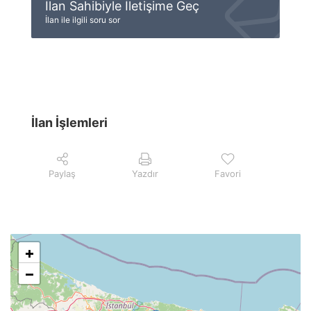
İlan Sahibiyle İletişime Geç
İlan ile ilgili soru sor
İlan İşlemleri
Paylaş
Yazdır
Favori
+
−