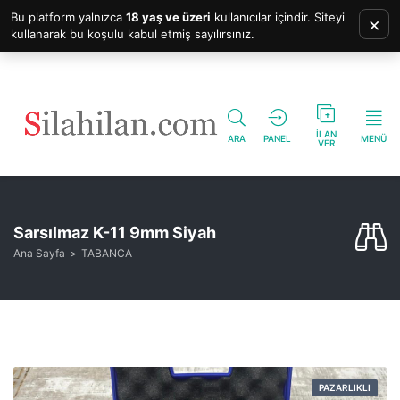
Bu platform yalnızca
18 yaş ve üzeri
kullanıcılar içindir. Siteyi
×
kullanarak bu koşulu kabul etmiş sayılırsınız.
İLAN
ARA
PANEL
MENÜ
VER
Sarsılmaz K-11 9mm Siyah
Ana Sayfa
TABANCA
PAZARLIKLI