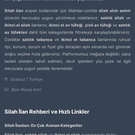
Silah ilan
arayan kullanıcılar için Silahilan.com’da
silah alım satım
sürecini mevzuata uygun yürütmeye odaklanırız:
satılık silah
ve
ikinci el silah
ilanlarını;
ikinci el av tüfeği
,
yivli av tüfeği
ve
satılık
av tüfekleri
dahil tüm kategorilerde filtreleyip karşılaştırabilirsiniz.
Özellikle
satılık tabanca
ve
ikinci el tabanca
ilanlarında ruhsat
tipi, konum, durum ve fiyat gibi detayları aynı ekranda net görerek
doğru seçime hızla gidersiniz. Platformumuz mağaza değildir; satış
bedeli siteden tahsil edilmez, devir işlemleri yüz yüze ve ilgili
mevzuata uygun şekilde ilerlemelidir.
İstanbul | Türkiye
Bize Mesaj Atın!
Silah İlan Rehberi ve Hızlı Linkler
Silah İlanları: En Çok Aranan Kategoriler
Silah ilan
,
satılık silah
ve
ikinci el silah
aramalarında doğru