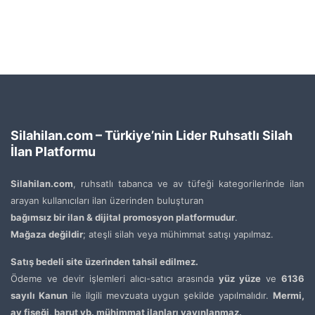
Silahilan.com – Türkiye’nin Lider Ruhsatlı Silah
İlan Platformu
Silahilan.com
, ruhsatlı tabanca ve av tüfeği kategorilerinde ilan
arayan kullanıcıları ilan üzerinden buluşturan
bağımsız bir ilan & dijital promosyon platformudur
.
Mağaza değildir
; ateşli silah veya mühimmat satışı yapılmaz.
Satış bedeli site üzerinden tahsil edilmez.
Ödeme ve devir işlemleri alıcı-satıcı arasında
yüz yüze
ve
6136
sayılı Kanun
ile ilgili mevzuata uygun şekilde yapılmalıdır.
Mermi,
av fişeği, barut vb. mühimmat ilanları yayınlanmaz.