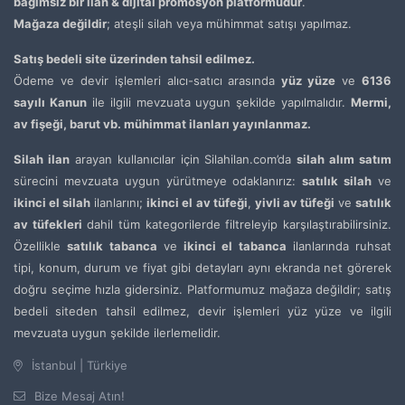
bağımsız bir ilan & dijital promosyon platformudur
.
Mağaza değildir
; ateşli silah veya mühimmat satışı yapılmaz.
Satış bedeli site üzerinden tahsil edilmez.
Ödeme ve devir işlemleri alıcı-satıcı arasında
yüz yüze
ve
6136
sayılı Kanun
ile ilgili mevzuata uygun şekilde yapılmalıdır.
Mermi,
av fişeği, barut vb. mühimmat ilanları yayınlanmaz.
Silah ilan
arayan kullanıcılar için Silahilan.com’da
silah alım satım
sürecini mevzuata uygun yürütmeye odaklanırız:
satılık silah
ve
ikinci el silah
ilanlarını;
ikinci el av tüfeği
,
yivli av tüfeği
ve
satılık
av tüfekleri
dahil tüm kategorilerde filtreleyip karşılaştırabilirsiniz.
Özellikle
satılık tabanca
ve
ikinci el tabanca
ilanlarında ruhsat
tipi, konum, durum ve fiyat gibi detayları aynı ekranda net görerek
doğru seçime hızla gidersiniz. Platformumuz mağaza değildir; satış
bedeli siteden tahsil edilmez, devir işlemleri yüz yüze ve ilgili
mevzuata uygun şekilde ilerlemelidir.
İstanbul | Türkiye
Bize Mesaj Atın!