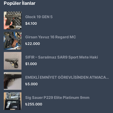
Popüler İlanlar
Glock 19 GEN 5
$
4.100
Girsan Yavuz 16 Regard MC
₺
22.000
SIFIR – Sarsılmaz SAR9 Sport Mete Haki
$
1.000
EMEKLİ EMNİYET GÖREVLİSİNDEN ATMACA 53 KLASİK14
₺
5.000
Sig Sauer P229 Elite Platinum 9mm
₺
255.000