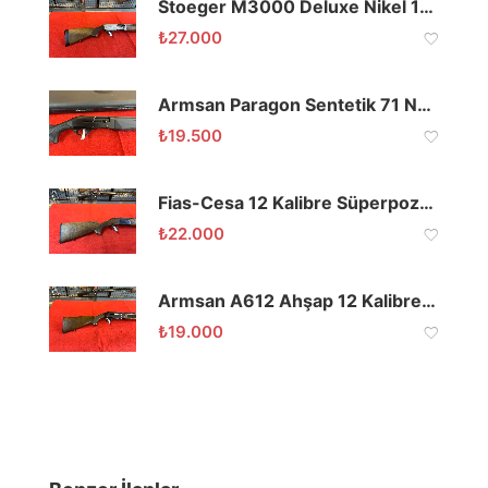
Stoeger M3000 Deluxe Nikel 12 Cal 71 Namlu
₺
27.000
Armsan Paragon Sentetik 71 Namlu
₺
19.500
Fias-Cesa 12 Kalibre Süperpoze 61 Namlu
₺
22.000
Armsan A612 Ahşap 12 Kalibre 66 Namlu
₺
19.000