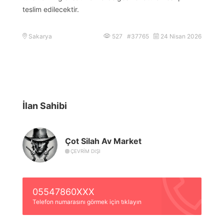
teslim edilecektir.
Sakarya
527 #37765
24 Nisan 2026
İlan Sahibi
Çot Silah Av Market
ÇEVRIM DIŞI
05547860XXX
Telefon numarasını görmek için tıklayın