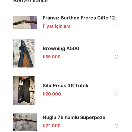
Benzer İlanlar
Fransız Berthon Freres Çifte 12/70
Fiyat için ara
Browning A500
₺
55.000
Sıfır Ersüs 36 Tüfek
₺
20.000
Huğlu 76 namlu Süperpoze
₺
22.000