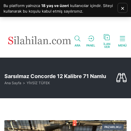
Bu platform yalnızca
18 yaş ve üzeri
kullanıcılar içindir. Siteyi
×
kullanarak bu koşulu kabul etmiş sayılırsınız.
İLAN
ARA
PANEL
MENÜ
VER
Sarsılmaz Concorde 12 Kalibre 71 Namlu
Ana Sayfa
YİVSİZ TÜFEK
PAZARLIKLI