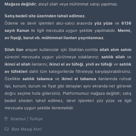
Mağaza değildir
; ateşli silah veya mühimmat satışı yapılmaz.
Satış bedeli site üzerinden tahsil edilmez.
Ödeme ve devir işlemleri alıcı-satıcı arasında
yüz yüze
ve
6136
sayılı Kanun
ile ilgili mevzuata uygun şekilde yapılmalıdır.
Mermi,
av fişeği, barut vb. mühimmat ilanları yayınlanmaz.
Silah ilan
arayan kullanıcılar için Silahilan.com’da
silah alım satım
sürecini mevzuata uygun yürütmeye odaklanırız:
satılık silah
ve
ikinci el silah
ilanlarını;
ikinci el av tüfeği
,
yivli av tüfeği
ve
satılık
av tüfekleri
dahil tüm kategorilerde filtreleyip karşılaştırabilirsiniz.
Özellikle
satılık tabanca
ve
ikinci el tabanca
ilanlarında ruhsat
tipi, konum, durum ve fiyat gibi detayları aynı ekranda net görerek
doğru seçime hızla gidersiniz. Platformumuz mağaza değildir; satış
bedeli siteden tahsil edilmez, devir işlemleri yüz yüze ve ilgili
mevzuata uygun şekilde ilerlemelidir.
İstanbul | Türkiye
Bize Mesaj Atın!