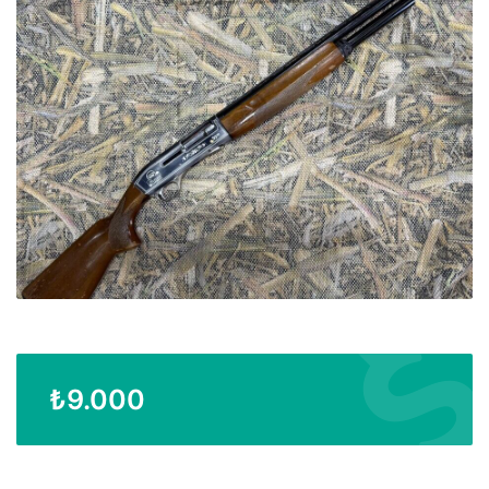
₺
9.000