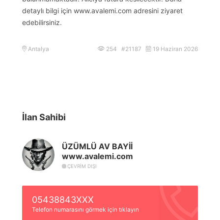
detaylı bilgi için www.avalemi.com adresini ziyaret
edebilirsiniz.
Antalya
254 #21187
19 Haziran 2026
İlan Sahibi
ÜZÜMLÜ AV BAYİİ
www.avalemi.com
ÇEVRIM DIŞI
05438843XXX
Telefon numarasını görmek için tıklayın