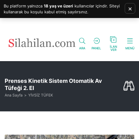
Bu platform yalnızca
18 yaş ve üzeri
kullanıcılar içindir. Siteyi
×
kullanarak bu koşulu kabul etmiş sayılırsınız.
İLAN
ARA
PANEL
MENÜ
VER
Prenses Kinetik Sistem Otomatik Av
Tüfeği 2. El
Ana Sayfa
YİVSİZ TÜFEK