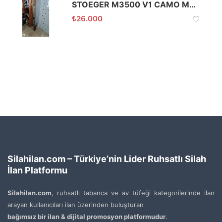
STOEGER M3500 V1 CAMO MAX5 YARI OTOMATİK AV TÜFEĞİ 76CM
₺
26.000
Silahilan.com – Türkiye’nin Lider Ruhsatlı Silah
İlan Platformu
Silahilan.com
, ruhsatlı tabanca ve av tüfeği kategorilerinde ilan
arayan kullanıcıları ilan üzerinden buluşturan
bağımsız bir ilan & dijital promosyon platformudur
.