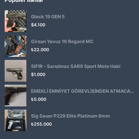
Glock 19 GEN 5
$
4.100
Girsan Yavuz 16 Regard MC
₺
22.000
SIFIR – Sarsılmaz SAR9 Sport Mete Haki
$
1.000
EMEKLİ EMNİYET GÖREVLİSİNDEN ATMACA 53 KLASİK14
₺
5.000
Sig Sauer P229 Elite Platinum 9mm
₺
255.000