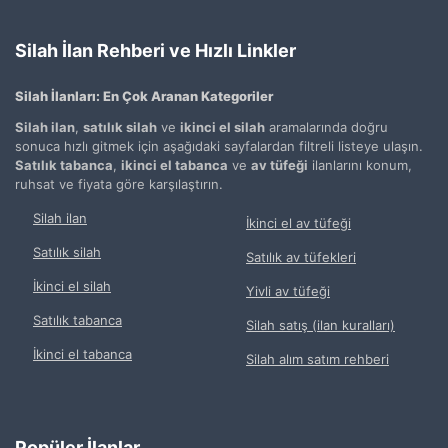
Silah İlan Rehberi ve Hızlı Linkler
Silah İlanları: En Çok Aranan Kategoriler
Silah ilan
,
satılık silah
ve
ikinci el silah
aramalarında doğru
sonuca hızlı gitmek için aşağıdaki sayfalardan filtreli listeye ulaşın.
Satılık tabanca
,
ikinci el tabanca
ve
av tüfeği
ilanlarını konum,
ruhsat ve fiyata göre karşılaştırın.
Silah ilan
İkinci el av tüfeği
Satılık silah
Satılık av tüfekleri
İkinci el silah
Yivli av tüfeği
Satılık tabanca
Silah satış (ilan kuralları)
İkinci el tabanca
Silah alım satım rehberi
Popüler İlanlar