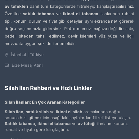
av tüfekleri
dahil tüm kategorilerde filtreleyip karşılaştırabilirsiniz.
Özellikle
satılık tabanca
ve
ikinci el tabanca
ilanlarında ruhsat
tipi, konum, durum ve fiyat gibi detayları aynı ekranda net görerek
doğru seçime hızla gidersiniz. Platformumuz mağaza değildir; satış
bedeli siteden tahsil edilmez, devir işlemleri yüz yüze ve ilgili
mevzuata uygun şekilde ilerlemelidir.
İstanbul | Türkiye
Bize Mesaj Atın!
Silah İlan Rehberi ve Hızlı Linkler
Silah İlanları: En Çok Aranan Kategoriler
Silah ilan
,
satılık silah
ve
ikinci el silah
aramalarında doğru
sonuca hızlı gitmek için aşağıdaki sayfalardan filtreli listeye ulaşın.
Satılık tabanca
,
ikinci el tabanca
ve
av tüfeği
ilanlarını konum,
ruhsat ve fiyata göre karşılaştırın.