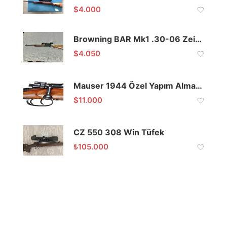
$
4.000
Browning BAR Mk1 .30-06 Zeiss Dürbünlü Yivli Tüfek
$
4.050
Mauser 1944 Özel Yapım Alman Çift Tetik Yivli Tüfek
$
11.000
CZ 550 308 Win Tüfek
₺
105.000