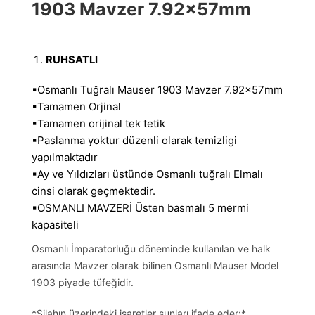
1903 Mavzer 7.92x57mm
RUHSATLI
▪︎Osmanlı Tuğralı Mauser 1903 Mavzer 7.92x57mm
▪︎Tamamen Orjinal
▪︎Tamamen orijinal tek tetik
▪︎Paslanma yoktur düzenli olarak temizligi
yapılmaktadır
▪︎Ay ve Yıldızları üstünde Osmanlı tuğralı Elmalı
cinsi olarak geçmektedir.
▪︎OSMANLI MAVZERİ Üsten basmalı 5 mermi
kapasiteli
Osmanlı İmparatorluğu döneminde kullanılan ve halk
arasında Mavzer olarak bilinen Osmanlı Mauser Model
1903 piyade tüfeğidir.
*Silahın üzerindeki işaretler şunları ifade eder:*