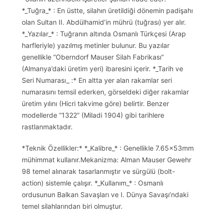
*_Tuğra_* : En üstte, silahın üretildiği dönemin padişahı
olan Sultan II. Abdülhamid’in mührü (tuğrası) yer alır.
*_Yazılar_* : Tuğranın altında Osmanlı Türkçesi (Arap
harfleriyle) yazılmış metinler bulunur. Bu yazılar
genellikle “Oberndorf Mauser Silah Fabrikası”
(Almanya’daki üretim yeri) ibaresini içerir. *_Tarih ve
Seri Numarası_ :* En altta yer alan rakamlar seri
numarasını temsil ederken, görseldeki diğer rakamlar
üretim yılını (Hicri takvime göre) belirtir. Benzer
modellerde “1322” (Miladi 1904) gibi tarihlere
rastlanmaktadır.
*Teknik Özellikler:* *_Kalibre_* : Genellikle 7.65x53mm
mühimmat kullanır.Mekanizma: Alman Mauser Gewehr
98 temel alınarak tasarlanmıştır ve sürgülü (bolt-
action) sistemle çalışır. *_Kullanım_* : Osmanlı
ordusunun Balkan Savaşları ve I. Dünya Savaşı’ndaki
temel silahlarından biri olmuştur.