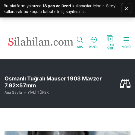
Bu platform yalnızca
18 yaş ve üzeri
kullanıcılar içindir. Siteyi
×
kullanarak bu koşulu kabul etmiş sayılırsınız.
İLAN
ARA
PANEL
MENÜ
VER
Osmanlı Tuğralı Mauser 1903 Mavzer
7.92x57mm
Ana Sayfa
YİVLİ TÜFEK