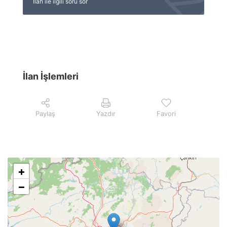
İlan ile ilgili soru sor
İlan İşlemleri
Paylaş
Yazdır
Favori
+
−