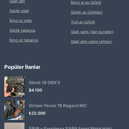
Silah ilan
İkinci el av tüfeği
Satılık silah
Satılık av tüfekleri
İkinci el silah
Yivli av tüfeği
Satılık tabanca
Silah satış (ilan kuralları)
İkinci el tabanca
Silah alım satım rehberi
Popüler İlanlar
Glock 19 GEN 5
$
4.100
Girsan Yavuz 16 Regard MC
₺
22.000
SIFIR – Sarsılmaz SAR9 Sport Mete Haki