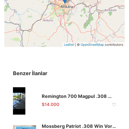
Leaflet
| ©
OpenStreetMap
contributors
Benzer İlanlar
Remington 700 Magpul .308 Win Optikli Full Set Tüfek
$
14.000
Mossberg Patriot .308 Win Vortex Dürbünlü