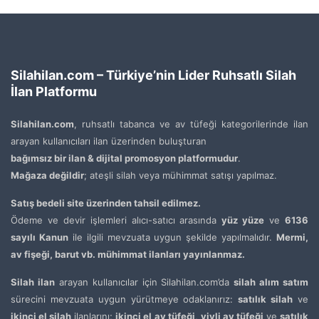
Silahilan.com – Türkiye’nin Lider Ruhsatlı Silah
İlan Platformu
Silahilan.com
, ruhsatlı tabanca ve av tüfeği kategorilerinde ilan
arayan kullanıcıları ilan üzerinden buluşturan
bağımsız bir ilan & dijital promosyon platformudur
.
Mağaza değildir
; ateşli silah veya mühimmat satışı yapılmaz.
Satış bedeli site üzerinden tahsil edilmez.
Ödeme ve devir işlemleri alıcı-satıcı arasında
yüz yüze
ve
6136
sayılı Kanun
ile ilgili mevzuata uygun şekilde yapılmalıdır.
Mermi,
av fişeği, barut vb. mühimmat ilanları yayınlanmaz.
Silah ilan
arayan kullanıcılar için Silahilan.com’da
silah alım satım
sürecini mevzuata uygun yürütmeye odaklanırız:
satılık silah
ve
ikinci el silah
ilanlarını;
ikinci el av tüfeği
,
yivli av tüfeği
ve
satılık