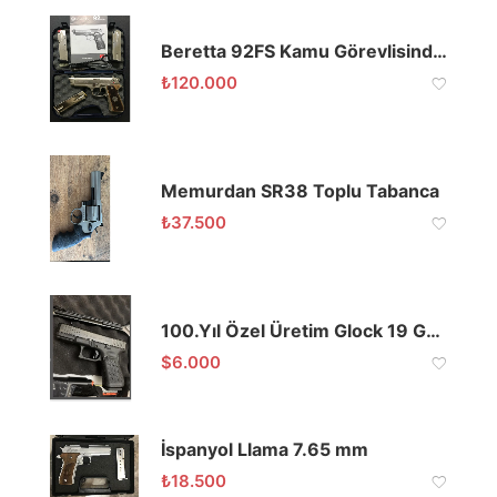
Beretta 92FS Kamu Görevlisinden
₺
120.000
Memurdan SR38 Toplu Tabanca
₺
37.500
100.Yıl Özel Üretim Glock 19 Gen 5 (Kamu Görevlisinden)
$
6.000
İspanyol Llama 7.65 mm
₺
18.500