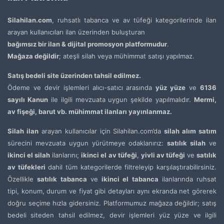
Silahilan.com
, ruhsatlı tabanca ve av tüfeği kategorilerinde ilan
arayan kullanıcıları ilan üzerinden buluşturan
bağımsız bir ilan & dijital promosyon platformudur
.
Mağaza değildir
; ateşli silah veya mühimmat satışı yapılmaz.
Satış bedeli site üzerinden tahsil edilmez.
Ödeme ve devir işlemleri alıcı-satıcı arasında
yüz yüze
ve
6136
sayılı Kanun
ile ilgili mevzuata uygun şekilde yapılmalıdır.
Mermi,
av fişeği, barut vb. mühimmat ilanları yayınlanmaz.
Silah ilan
arayan kullanıcılar için Silahilan.com’da
silah alım satım
sürecini mevzuata uygun yürütmeye odaklanırız:
satılık silah
ve
ikinci el silah
ilanlarını;
ikinci el av tüfeği
,
yivli av tüfeği
ve
satılık
av tüfekleri
dahil tüm kategorilerde filtreleyip karşılaştırabilirsiniz.
Özellikle
satılık tabanca
ve
ikinci el tabanca
ilanlarında ruhsat
tipi, konum, durum ve fiyat gibi detayları aynı ekranda net görerek
doğru seçime hızla gidersiniz. Platformumuz mağaza değildir; satış
bedeli siteden tahsil edilmez, devir işlemleri yüz yüze ve ilgili