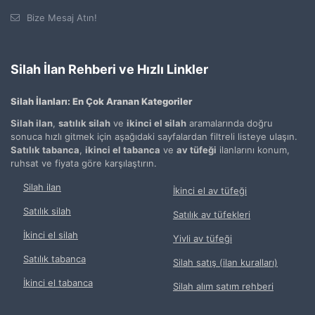
Bize Mesaj Atın!
Silah İlan Rehberi ve Hızlı Linkler
Silah İlanları: En Çok Aranan Kategoriler
Silah ilan
,
satılık silah
ve
ikinci el silah
aramalarında doğru
sonuca hızlı gitmek için aşağıdaki sayfalardan filtreli listeye ulaşın.
Satılık tabanca
,
ikinci el tabanca
ve
av tüfeği
ilanlarını konum,
ruhsat ve fiyata göre karşılaştırın.
Silah ilan
İkinci el av tüfeği
Satılık silah
Satılık av tüfekleri
İkinci el silah
Yivli av tüfeği
Satılık tabanca
Silah satış (ilan kuralları)
İkinci el tabanca
Silah alım satım rehberi