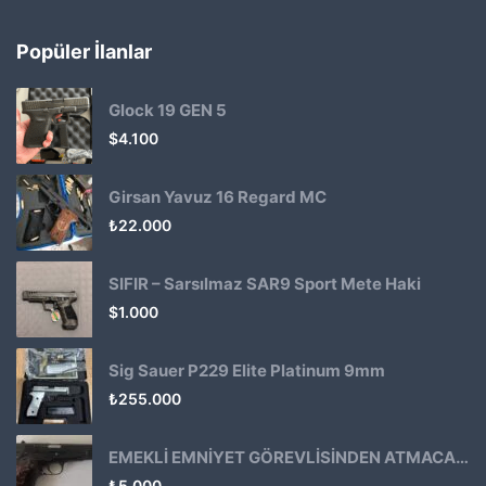
Popüler İlanlar
Glock 19 GEN 5
$
4.100
Girsan Yavuz 16 Regard MC
₺
22.000
SIFIR – Sarsılmaz SAR9 Sport Mete Haki
$
1.000
Sig Sauer P229 Elite Platinum 9mm
₺
255.000
EMEKLİ EMNİYET GÖREVLİSİNDEN ATMACA 53 KLASİK14
₺
5.000