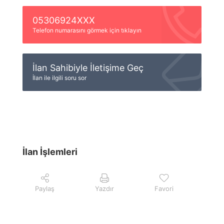
05306924XXX
Telefon numarasını görmek için tıklayın
İlan Sahibiyle İletişime Geç
İlan ile ilgili soru sor
İlan İşlemleri
Paylaş
Yazdır
Favori