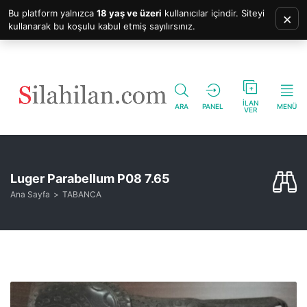
Bu platform yalnızca
18 yaş ve üzeri
kullanıcılar içindir. Siteyi
×
kullanarak bu koşulu kabul etmiş sayılırsınız.
İLAN
ARA
PANEL
MENÜ
VER
Luger Parabellum P08 7.65
Ana Sayfa
TABANCA