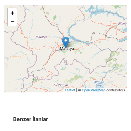
+
−
Leaflet
| ©
OpenStreetMap
contributors
Benzer İlanlar