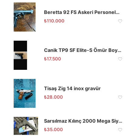
Beretta 92 FS Askeri Personelden
₺
110.000
Canik TP9 SF Elite-S Ömür Boyu Garantili
₺
17.500
Tisaş Zig 14 inox gravür
₺
28.000
Sarsılmaz Kılınç 2000 Mega Siyah
₺
35.000