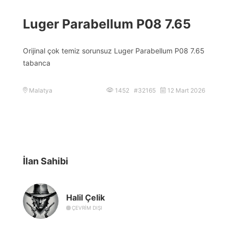
Luger Parabellum P08 7.65
Orijinal çok temiz sorunsuz Luger Parabellum P08 7.65
tabanca
Malatya
1452 #32165
12 Mart 2026
İlan Sahibi
Halil Çelik
ÇEVRIM DIŞI