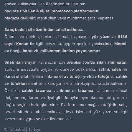
arayan kullanıcıları ilan üzerinden buluşturan
bağımsız bir ilan & dijital promosyon platformudur
.
Mağaza değildir
; ateşli silah veya mühimmat satışı yapılmaz.
Satış bedeli site üzerinden tahsil edilmez.
Ödeme ve devir işlemleri alıcı-satıcı arasında
yüz yüze
ve
6136
sayılı Kanun
ile ilgili mevzuata uygun şekilde yapılmalıdır.
Mermi,
av fişeği, barut vb. mühimmat ilanları yayınlanmaz.
Silah ilan
arayan kullanıcılar için Silahilan.com’da
silah alım satım
sürecini mevzuata uygun yürütmeye odaklanırız:
satılık silah
ve
ikinci el silah
ilanlarını;
ikinci el av tüfeği
,
yivli av tüfeği
ve
satılık
av tüfekleri
dahil tüm kategorilerde filtreleyip karşılaştırabilirsiniz.
Özellikle
satılık tabanca
ve
ikinci el tabanca
ilanlarında ruhsat
tipi, konum, durum ve fiyat gibi detayları aynı ekranda net görerek
doğru seçime hızla gidersiniz. Platformumuz mağaza değildir; satış
bedeli siteden tahsil edilmez, devir işlemleri yüz yüze ve ilgili
mevzuata uygun şekilde ilerlemelidir.
İstanbul | Türkiye