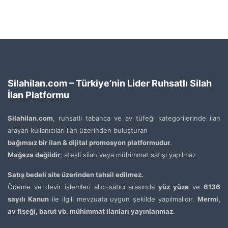
Silahilan.com – Türkiye’nin Lider Ruhsatlı Silah
İlan Platformu
Silahilan.com
, ruhsatlı tabanca ve av tüfeği kategorilerinde ilan
arayan kullanıcıları ilan üzerinden buluşturan
bağımsız bir ilan & dijital promosyon platformudur
.
Mağaza değildir
; ateşli silah veya mühimmat satışı yapılmaz.
Satış bedeli site üzerinden tahsil edilmez.
Ödeme ve devir işlemleri alıcı-satıcı arasında
yüz yüze
ve
6136
sayılı Kanun
ile ilgili mevzuata uygun şekilde yapılmalıdır.
Mermi,
av fişeği, barut vb. mühimmat ilanları yayınlanmaz.