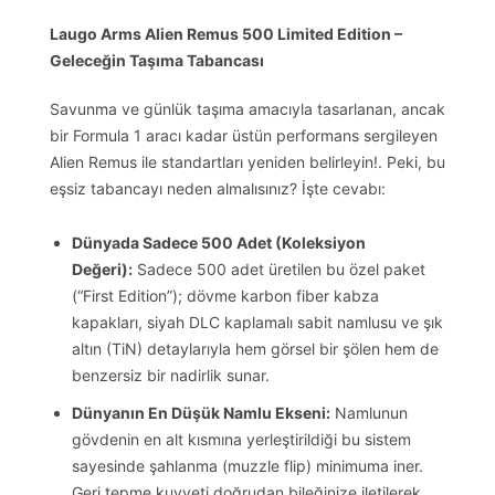
Laugo Arms Alien Remus 500 Limited Edition –
Geleceğin Taşıma Tabancası
Savunma ve günlük taşıma amacıyla tasarlanan, ancak
bir Formula 1 aracı kadar üstün performans sergileyen
Alien Remus ile standartları yeniden belirleyin!. Peki, bu
eşsiz tabancayı neden almalısınız? İşte cevabı:
Dünyada Sadece 500 Adet (Koleksiyon
Değeri):
Sadece 500 adet üretilen bu özel paket
(“First Edition”); dövme karbon fiber kabza
kapakları, siyah DLC kaplamalı sabit namlusu ve şık
altın (TiN) detaylarıyla hem görsel bir şölen hem de
benzersiz bir nadirlik sunar.
Dünyanın En Düşük Namlu Ekseni:
Namlunun
gövdenin en alt kısmına yerleştirildiği bu sistem
sayesinde şahlanma (muzzle flip) minimuma iner.
Geri tepme kuvveti doğrudan bileğinize iletilerek