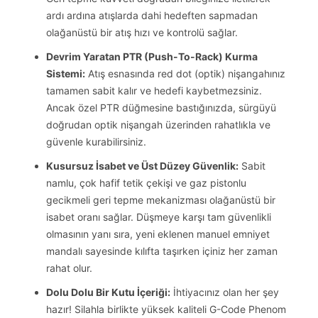
ardı ardına atışlarda dahi hedeften sapmadan
olağanüstü bir atış hızı ve kontrolü sağlar.
Devrim Yaratan PTR (Push-To-Rack) Kurma
Sistemi:
Atış esnasında red dot (optik) nişangahınız
tamamen sabit kalır ve hedefi kaybetmezsiniz.
Ancak özel PTR düğmesine bastığınızda, sürgüyü
doğrudan optik nişangah üzerinden rahatlıkla ve
güvenle kurabilirsiniz.
Kusursuz İsabet ve Üst Düzey Güvenlik:
Sabit
namlu, çok hafif tetik çekişi ve gaz pistonlu
gecikmeli geri tepme mekanizması olağanüstü bir
isabet oranı sağlar. Düşmeye karşı tam güvenlikli
olmasının yanı sıra, yeni eklenen manuel emniyet
mandalı sayesinde kılıfta taşırken içiniz her zaman
rahat olur.
Dolu Dolu Bir Kutu İçeriği:
İhtiyacınız olan her şey
hazır! Silahla birlikte yüksek kaliteli G-Code Phenom