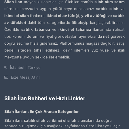
Silah ilan
arayan kullanıcılar için Silahilan.com’da
silah alım satım
sürecini mevzuata uygun yürütmeye odaklanırız:
satılık silah
ve
ikinci el silah
ilanlarını;
ikinci el av tüfeği
,
yivli av tüfeği
ve
satılık
av tüfekleri
dahil tüm kategorilerde filtreleyip karşılaştırabilirsiniz.
Özellikle
satılık tabanca
ve
ikinci el tabanca
ilanlarında ruhsat
tipi, konum, durum ve fiyat gibi detayları aynı ekranda net görerek
doğru seçime hızla gidersiniz. Platformumuz mağaza değildir; satış
bedeli siteden tahsil edilmez, devir işlemleri yüz yüze ve ilgili
mevzuata uygun şekilde ilerlemelidir.
İstanbul | Türkiye
Bize Mesaj Atın!
Silah İlan Rehberi ve Hızlı Linkler
Silah İlanları: En Çok Aranan Kategoriler
Silah ilan
,
satılık silah
ve
ikinci el silah
aramalarında doğru
sonuca hızlı gitmek için aşağıdaki sayfalardan filtreli listeye ulaşın.