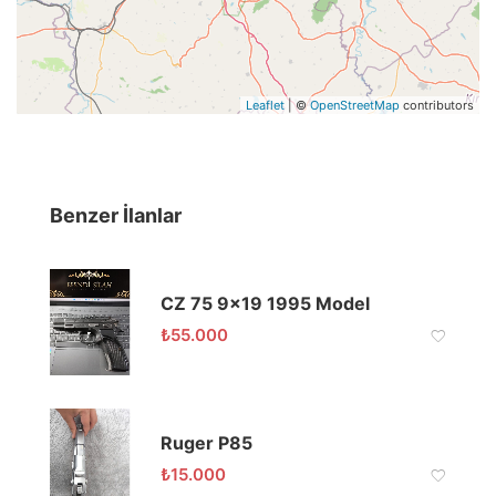
Leaflet
| ©
OpenStreetMap
contributors
Benzer İlanlar
CZ 75 9×19 1995 Model
₺
55.000
Ruger P85
₺
15.000