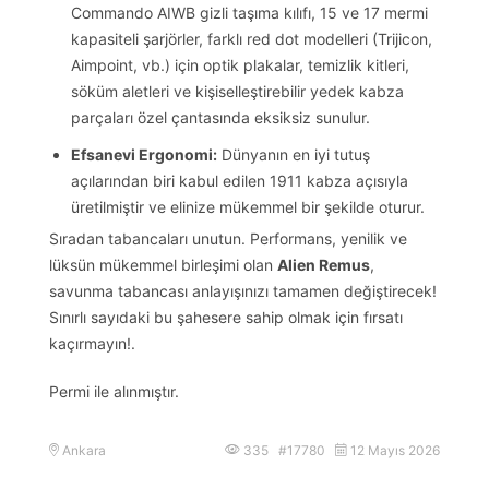
Commando AIWB gizli taşıma kılıfı, 15 ve 17 mermi
kapasiteli şarjörler, farklı red dot modelleri (Trijicon,
Aimpoint, vb.) için optik plakalar, temizlik kitleri,
söküm aletleri ve kişiselleştirebilir yedek kabza
parçaları özel çantasında eksiksiz sunulur.
Efsanevi Ergonomi:
Dünyanın en iyi tutuş
açılarından biri kabul edilen 1911 kabza açısıyla
üretilmiştir ve elinize mükemmel bir şekilde oturur.
Sıradan tabancaları unutun. Performans, yenilik ve
lüksün mükemmel birleşimi olan
Alien Remus
,
savunma tabancası anlayışınızı tamamen değiştirecek!
Sınırlı sayıdaki bu şahesere sahip olmak için fırsatı
kaçırmayın!.
Permi ile alınmıştır.
Ankara
335 #17780
12 Mayıs 2026