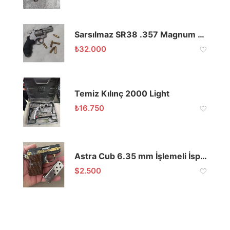
Sarsılmaz SR38 .357 Magnum 2.5 İnç
₺
32.000
Temiz Kılınç 2000 Light
₺
16.750
Astra Cub 6.35 mm İşlemeli İspanyol Cep Tabancası
$
2.500