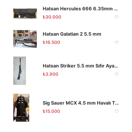
Hatsan Hercules 666 6.35mm PCP Full Set
₺
30.000
Hatsan Galatian 2 5.5 mm
₺
16.500
Hatsan Striker 5.5 mm Sıfır Ayarında Dürbünlü Çantalı
₺
3.900
Sig Sauer MCX 4.5 mm Havalı Tüfek
₺
15.000