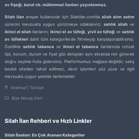
av fişeği, barut vb. mühimmat ilanları yayınlanmaz.
Silah ilan
arayan kullanıcılar için Silahilan.com’da
silah alım satım
sürecini mevzuata uygun yürütmeye odaklanırız:
satılık silah
ve
ikinci el silah
ilanlarını;
ikinci el av tüfeği
,
yivli av tüfeği
ve
satılık
av tüfekleri
dahil tüm kategorilerde filtreleyip karşılaştırabilirsiniz.
Özellikle
satılık tabanca
ve
ikinci el tabanca
ilanlarında ruhsat
tipi, konum, durum ve fiyat gibi detayları aynı ekranda net görerek
doğru seçime hızla gidersiniz. Platformumuz mağaza değildir; satış
bedeli siteden tahsil edilmez, devir işlemleri yüz yüze ve ilgili
mevzuata uygun şekilde ilerlemelidir.
İstanbul | Türkiye
Bize Mesaj Atın!
Silah İlan Rehberi ve Hızlı Linkler
Silah İlanları: En Çok Aranan Kategoriler