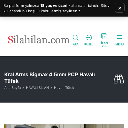
Bu platform yalnızca
18 yaş ve üzeri
kullanıcılar içindir. Siteyi
×
kullanarak bu koşulu kabul etmiş sayılırsınız.
İLAN
ARA
PANEL
MENÜ
VER
Kral Arms Bigmax 4.5mm PCP Havalı
Tüfek
Ana Sayfa
HAVALI SİLAH
Havalı Tüfek