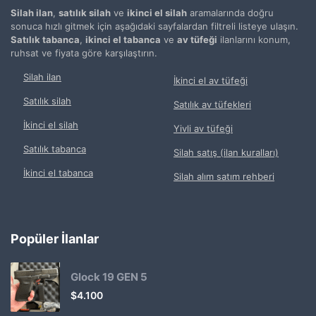
Silah ilan
,
satılık silah
ve
ikinci el silah
aramalarında doğru
sonuca hızlı gitmek için aşağıdaki sayfalardan filtreli listeye ulaşın.
Satılık tabanca
,
ikinci el tabanca
ve
av tüfeği
ilanlarını konum,
ruhsat ve fiyata göre karşılaştırın.
Silah ilan
İkinci el av tüfeği
Satılık silah
Satılık av tüfekleri
İkinci el silah
Yivli av tüfeği
Satılık tabanca
Silah satış (ilan kuralları)
İkinci el tabanca
Silah alım satım rehberi
Popüler İlanlar
Glock 19 GEN 5
$
4.100