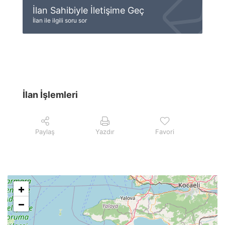
İlan Sahibiyle İletişime Geç
İlan ile ilgili soru sor
İlan İşlemleri
Paylaş
Yazdır
Favori
+
−