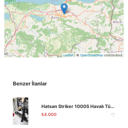
Leaflet
| ©
OpenStreetMap
contributors
Benzer İlanlar
Hatsan Striker 1000S Havalı Tüfek 5.5mm 4X20 DÜRBÜNLÜ
₺
4.000