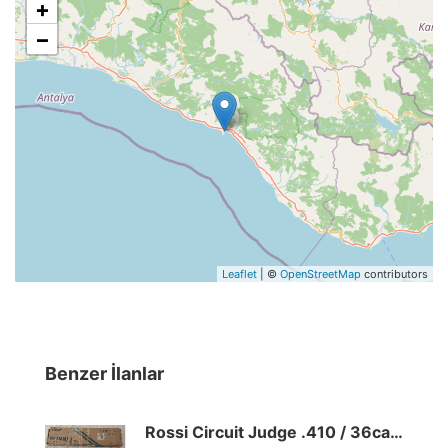
+
−
Leaflet
| ©
OpenStreetMap
contributors
Benzer İlanlar
Rossi Circuit Judge .410 / 36cal Revolver Tüfek