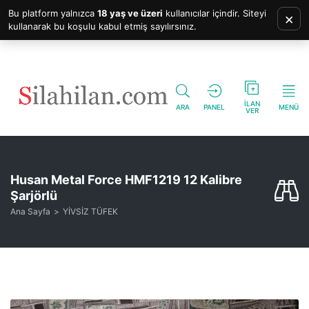
Bu platform yalnızca
18 yaş ve üzeri
kullanıcılar içindir. Siteyi
×
kullanarak bu koşulu kabul etmiş sayılırsınız.
İLAN
ARA
PANEL
MENÜ
VER
Husan Metal Force HMF1219 12 Kalibre
Şarjörlü
Ana Sayfa
YİVSİZ TÜFEK