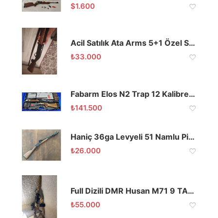
$
1.600
Acil Satılık Ata Arms 5+1 Özel Seri
₺
33.000
Fabarm Elos N2 Trap 12 Kalibre 76 Namlu Düz Bant
₺
141.500
Haniç 36ga Levyeli 51 Namlu Picatinny Raylı
₺
26.000
Full Dizili DMR Husan M71 9 TAKSİT VADE FARKSIZ
₺
55.000