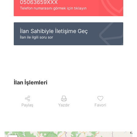
05063659XXX
Telefon numarasını görmek için tıklayın
İlan Sahibiyle İletişime Geç
İlan ile ilgili soru sor
İlan İşlemleri
Paylaş
Yazdır
Favori