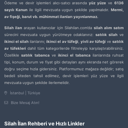
Ödeme ve devir işlemleri alıcı-satıcı arasında
yüz yüze
ve
6136
sayılı Kanun
ile ilgili mevzuata uygun şekilde yapılmalıdır.
Mermi,
av fişeği, barut vb. mühimmat ilanları yayınlanmaz.
Silah ilan
arayan kullanıcılar için Silahilan.com’da
silah alım satım
sürecini mevzuata uygun yürütmeye odaklanırız:
satılık silah
ve
ikinci el silah
ilanlarını;
ikinci el av tüfeği
,
yivli av tüfeği
ve
satılık
av tüfekleri
dahil tüm kategorilerde filtreleyip karşılaştırabilirsiniz.
Özellikle
satılık tabanca
ve
ikinci el tabanca
ilanlarında ruhsat
tipi, konum, durum ve fiyat gibi detayları aynı ekranda net görerek
doğru seçime hızla gidersiniz. Platformumuz mağaza değildir; satış
bedeli siteden tahsil edilmez, devir işlemleri yüz yüze ve ilgili
mevzuata uygun şekilde ilerlemelidir.
İstanbul | Türkiye
Bize Mesaj Atın!
Silah İlan Rehberi ve Hızlı Linkler