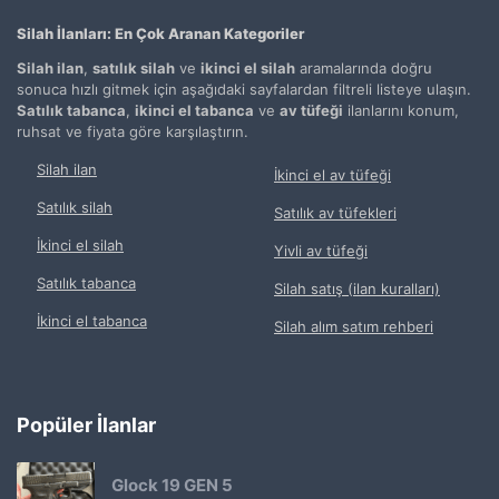
Silah İlanları: En Çok Aranan Kategoriler
Silah ilan
,
satılık silah
ve
ikinci el silah
aramalarında doğru
sonuca hızlı gitmek için aşağıdaki sayfalardan filtreli listeye ulaşın.
Satılık tabanca
,
ikinci el tabanca
ve
av tüfeği
ilanlarını konum,
ruhsat ve fiyata göre karşılaştırın.
Silah ilan
İkinci el av tüfeği
Satılık silah
Satılık av tüfekleri
İkinci el silah
Yivli av tüfeği
Satılık tabanca
Silah satış (ilan kuralları)
İkinci el tabanca
Silah alım satım rehberi
Popüler İlanlar
Glock 19 GEN 5