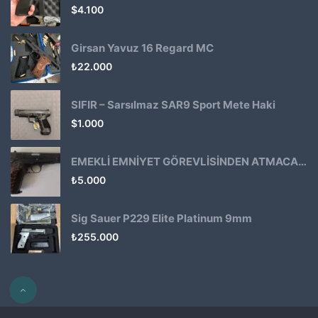
$
4.100
Girsan Yavuz 16 Regard MC
₺
22.000
SIFIR – Sarsılmaz SAR9 Sport Mete Haki
$
1.000
EMEKLİ EMNİYET GÖREVLİSİNDEN ATMACA 53 KLASİK14
₺
5.000
Sig Sauer P229 Elite Platinum 9mm
₺
255.000