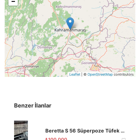
−
Leaflet
| ©
OpenStreetMap
contributors
Benzer İlanlar
Beretta S 56 Süperpoze Tüfek Enjektörlü
₺
100.000