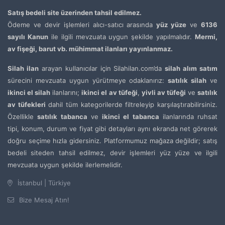
Satış bedeli site üzerinden tahsil edilmez.
Ödeme ve devir işlemleri alıcı-satıcı arasında
yüz yüze
ve
6136
sayılı Kanun
ile ilgili mevzuata uygun şekilde yapılmalıdır.
Mermi,
av fişeği, barut vb. mühimmat ilanları yayınlanmaz.
Silah ilan
arayan kullanıcılar için Silahilan.com’da
silah alım satım
sürecini mevzuata uygun yürütmeye odaklanırız:
satılık silah
ve
ikinci el silah
ilanlarını;
ikinci el av tüfeği
,
yivli av tüfeği
ve
satılık
av tüfekleri
dahil tüm kategorilerde filtreleyip karşılaştırabilirsiniz.
Özellikle
satılık tabanca
ve
ikinci el tabanca
ilanlarında ruhsat
tipi, konum, durum ve fiyat gibi detayları aynı ekranda net görerek
doğru seçime hızla gidersiniz. Platformumuz mağaza değildir; satış
bedeli siteden tahsil edilmez, devir işlemleri yüz yüze ve ilgili
mevzuata uygun şekilde ilerlemelidir.
İstanbul | Türkiye
Bize Mesaj Atın!