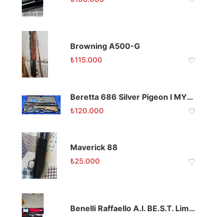
Browning A500-G
₺
115.000
Beretta 686 Silver Pigeon I MY19 12 Kalibre Süperpoze Av Tüfeği
₺
120.000
Maverick 88
₺
25.000
Benelli Raffaello A.I. BE.S.T. Limited Edition Av Tüfeği