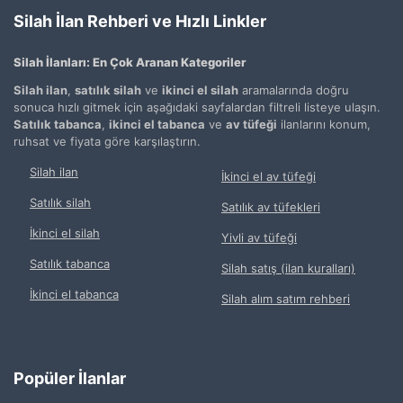
Silah İlan Rehberi ve Hızlı Linkler
Silah İlanları: En Çok Aranan Kategoriler
Silah ilan
,
satılık silah
ve
ikinci el silah
aramalarında doğru
sonuca hızlı gitmek için aşağıdaki sayfalardan filtreli listeye ulaşın.
Satılık tabanca
,
ikinci el tabanca
ve
av tüfeği
ilanlarını konum,
ruhsat ve fiyata göre karşılaştırın.
Silah ilan
İkinci el av tüfeği
Satılık silah
Satılık av tüfekleri
İkinci el silah
Yivli av tüfeği
Satılık tabanca
Silah satış (ilan kuralları)
İkinci el tabanca
Silah alım satım rehberi
Popüler İlanlar