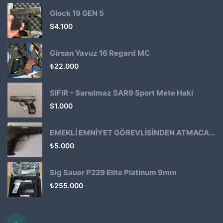
Glock 19 GEN 5
$
4.100
Girsan Yavuz 16 Regard MC
₺
22.000
SIFIR – Sarsılmaz SAR9 Sport Mete Haki
$
1.000
EMEKLİ EMNİYET GÖREVLİSİNDEN ATMACA 53 KLASİK14
₺
5.000
Sig Sauer P229 Elite Platinum 9mm
₺
255.000