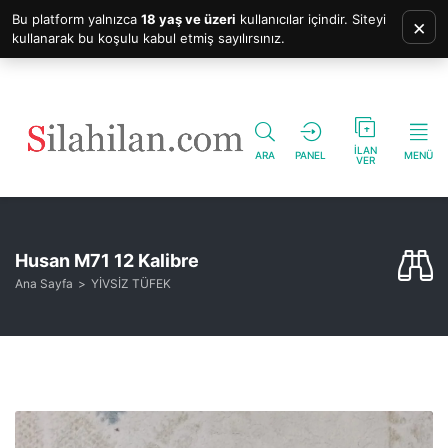
Bu platform yalnızca
18 yaş ve üzeri
kullanıcılar içindir. Siteyi
×
kullanarak bu koşulu kabul etmiş sayılırsınız.
İLAN
ARA
PANEL
MENÜ
VER
Husan M71 12 Kalibre
Ana Sayfa
YİVSİZ TÜFEK