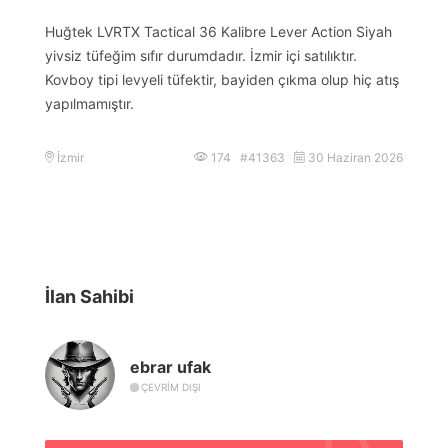
Huğtek LVRTX Tactical 36 Kalibre Lever Action Siyah
yivsiz tüfeğim sıfır durumdadır. İzmir içi satılıktır.
Kovboy tipi levyeli tüfektir, bayiden çıkma olup hiç atış
yapılmamıştır.
İzmir
174 #41363
30 Haziran 2026
İlan Sahibi
ebrar ufak
ÇEVRIM DIŞI