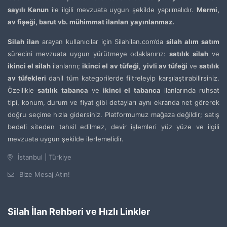
sayılı Kanun
ile ilgili mevzuata uygun şekilde yapılmalıdır.
Mermi,
av fişeği, barut vb. mühimmat ilanları yayınlanmaz.
Silah ilan
arayan kullanıcılar için Silahilan.com’da
silah alım satım
sürecini mevzuata uygun yürütmeye odaklanırız:
satılık silah
ve
ikinci el silah
ilanlarını;
ikinci el av tüfeği
,
yivli av tüfeği
ve
satılık
av tüfekleri
dahil tüm kategorilerde filtreleyip karşılaştırabilirsiniz.
Özellikle
satılık tabanca
ve
ikinci el tabanca
ilanlarında ruhsat
tipi, konum, durum ve fiyat gibi detayları aynı ekranda net görerek
doğru seçime hızla gidersiniz. Platformumuz mağaza değildir; satış
bedeli siteden tahsil edilmez, devir işlemleri yüz yüze ve ilgili
mevzuata uygun şekilde ilerlemelidir.
İstanbul | Türkiye
Bize Mesaj Atın!
Silah İlan Rehberi ve Hızlı Linkler