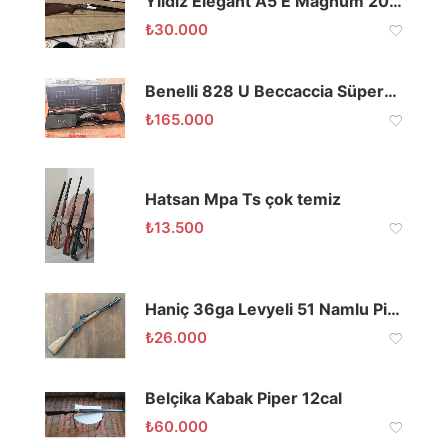
Yıldız Elegant A5 E Magnum 20 Kalibre 66 Namlu
₺
30.000
Benelli 828 U Beccaccia Süperpoze Av Tüfeği
₺
165.000
Hatsan Mpa Ts çok temiz
₺
13.500
Haniç 36ga Levyeli 51 Namlu Picatinny Raylı
₺
26.000
Belçika Kabak Piper 12cal
₺
60.000