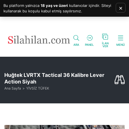
Bu platform yalnızca
18 yaş ve üzeri
kullanıcılar içindir. Siteyi
×
kullanarak bu koşulu kabul etmiş sayılırsınız.
İLAN
ARA
PANEL
MENÜ
VER
Huğtek LVRTX Tactical 36 Kalibre Lever
Action Siyah
Ana Sayfa
YİVSİZ TÜFEK