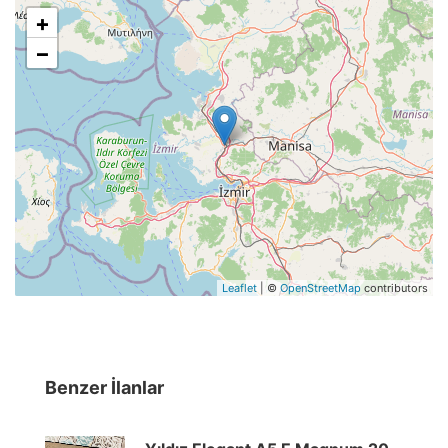
+
−
Leaflet
| ©
OpenStreetMap
contributors
Benzer İlanlar