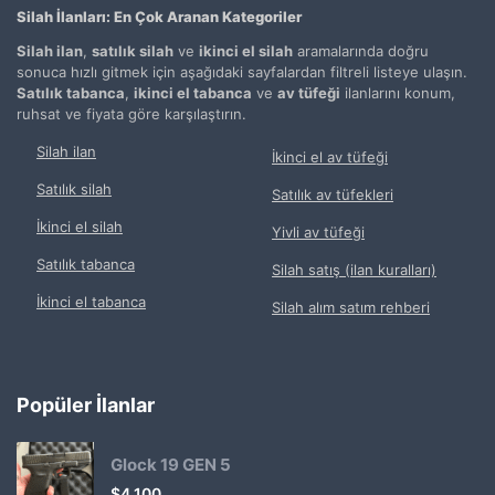
Silah İlanları: En Çok Aranan Kategoriler
Silah ilan
,
satılık silah
ve
ikinci el silah
aramalarında doğru
sonuca hızlı gitmek için aşağıdaki sayfalardan filtreli listeye ulaşın.
Satılık tabanca
,
ikinci el tabanca
ve
av tüfeği
ilanlarını konum,
ruhsat ve fiyata göre karşılaştırın.
Silah ilan
İkinci el av tüfeği
Satılık silah
Satılık av tüfekleri
İkinci el silah
Yivli av tüfeği
Satılık tabanca
Silah satış (ilan kuralları)
İkinci el tabanca
Silah alım satım rehberi
Popüler İlanlar
Glock 19 GEN 5
$
4.100