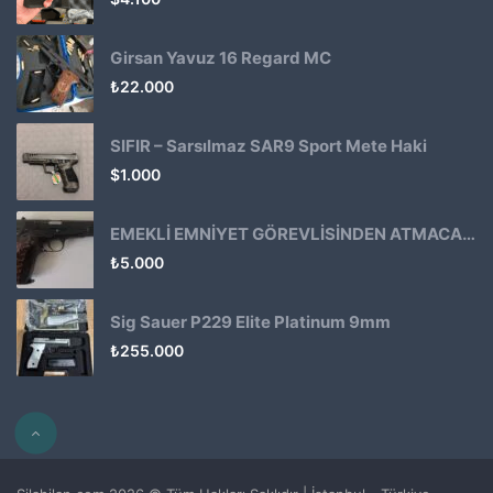
Girsan Yavuz 16 Regard MC
₺
22.000
SIFIR – Sarsılmaz SAR9 Sport Mete Haki
$
1.000
EMEKLİ EMNİYET GÖREVLİSİNDEN ATMACA 53 KLASİK14
₺
5.000
Sig Sauer P229 Elite Platinum 9mm
₺
255.000