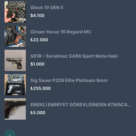
Glock 19 GEN 5
$
4.100
Girsan Yavuz 16 Regard MC
₺
22.000
SIFIR – Sarsılmaz SAR9 Sport Mete Haki
$
1.000
Sig Sauer P229 Elite Platinum 9mm
₺
255.000
EMEKLİ EMNİYET GÖREVLİSİNDEN ATMACA 53 KLASİK14
₺
5.000