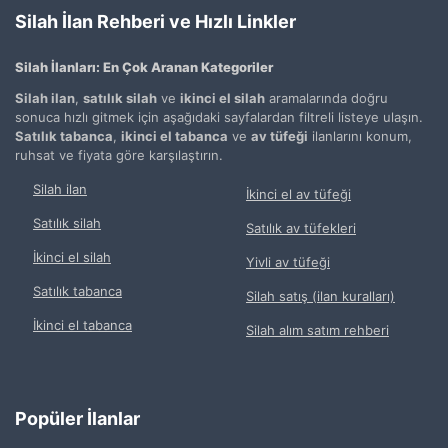
Silah İlan Rehberi ve Hızlı Linkler
Silah İlanları: En Çok Aranan Kategoriler
Silah ilan
,
satılık silah
ve
ikinci el silah
aramalarında doğru
sonuca hızlı gitmek için aşağıdaki sayfalardan filtreli listeye ulaşın.
Satılık tabanca
,
ikinci el tabanca
ve
av tüfeği
ilanlarını konum,
ruhsat ve fiyata göre karşılaştırın.
Silah ilan
İkinci el av tüfeği
Satılık silah
Satılık av tüfekleri
İkinci el silah
Yivli av tüfeği
Satılık tabanca
Silah satış (ilan kuralları)
İkinci el tabanca
Silah alım satım rehberi
Popüler İlanlar