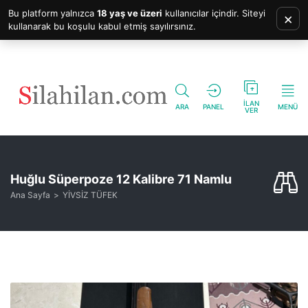
Bu platform yalnızca
18 yaş ve üzeri
kullanıcılar içindir. Siteyi
×
kullanarak bu koşulu kabul etmiş sayılırsınız.
İLAN
ARA
PANEL
MENÜ
VER
Huğlu Süperpoze 12 Kalibre 71 Namlu
Ana Sayfa
YİVSİZ TÜFEK