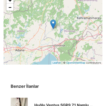
−
Leaflet
| ©
OpenStreetMap
contributors
Benzer İlanlar
Huğlu Ventus SGR9 71 Namlu Çok Temiz