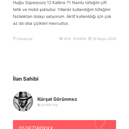
Huğlu Süperpoze 12 Kalibre 71 Namlu tüfeğim çift
tetik ve mobil şokludur. Yıllardır kullandığım tüfeğimi
fazlalıktan dolayı satıyorum. Aktif kullanıldığı için çok
az da olsa çizikleri mevcuttur.
Osmaniye
408 #18408
18 Mayıs 2026
İlan Sahibi
Kürşat Görünmez
ÇEVRIM DIŞI
05367180XXX