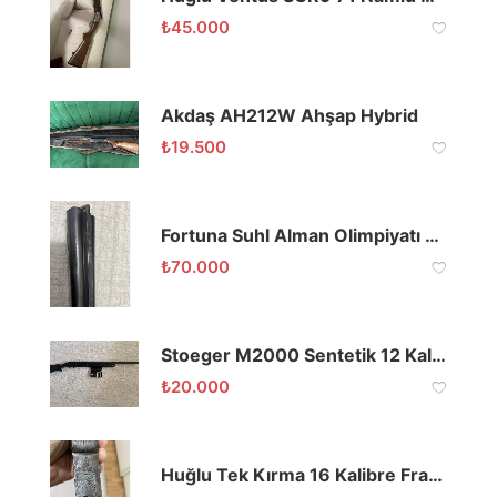
₺
45.000
Akdaş AH212W Ahşap Hybrid
₺
19.500
Fortuna Suhl Alman Olimpiyatı Özel Yapımı
₺
70.000
Stoeger M2000 Sentetik 12 Kalibre 61 Namlu
₺
20.000
Huğlu Tek Kırma 16 Kalibre Fransız Namlulu