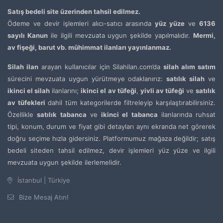
Satış bedeli site üzerinden tahsil edilmez.
Ödeme ve devir işlemleri alıcı-satıcı arasında
yüz yüze
ve
6136
sayılı Kanun
ile ilgili mevzuata uygun şekilde yapılmalıdır.
Mermi,
av fişeği, barut vb. mühimmat ilanları yayınlanmaz.
Silah ilan
arayan kullanıcılar için Silahilan.com’da
silah alım satım
sürecini mevzuata uygun yürütmeye odaklanırız:
satılık silah
ve
ikinci el silah
ilanlarını;
ikinci el av tüfeği
,
yivli av tüfeği
ve
satılık
av tüfekleri
dahil tüm kategorilerde filtreleyip karşılaştırabilirsiniz.
Özellikle
satılık tabanca
ve
ikinci el tabanca
ilanlarında ruhsat
tipi, konum, durum ve fiyat gibi detayları aynı ekranda net görerek
doğru seçime hızla gidersiniz. Platformumuz mağaza değildir; satış
bedeli siteden tahsil edilmez, devir işlemleri yüz yüze ve ilgili
mevzuata uygun şekilde ilerlemelidir.
İstanbul | Türkiye
Bize Mesaj Atın!