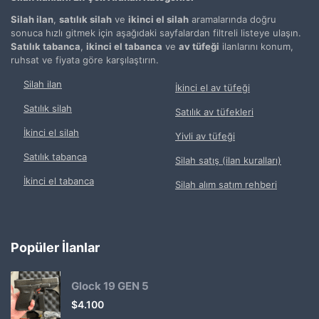
Silah ilan
,
satılık silah
ve
ikinci el silah
aramalarında doğru
sonuca hızlı gitmek için aşağıdaki sayfalardan filtreli listeye ulaşın.
Satılık tabanca
,
ikinci el tabanca
ve
av tüfeği
ilanlarını konum,
ruhsat ve fiyata göre karşılaştırın.
Silah ilan
İkinci el av tüfeği
Satılık silah
Satılık av tüfekleri
İkinci el silah
Yivli av tüfeği
Satılık tabanca
Silah satış (ilan kuralları)
İkinci el tabanca
Silah alım satım rehberi
Popüler İlanlar
Glock 19 GEN 5
$
4.100