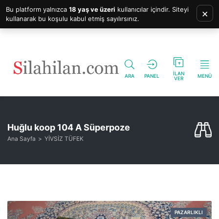
Bu platform yalnızca
18 yaş ve üzeri
kullanıcılar içindir. Siteyi
×
kullanarak bu koşulu kabul etmiş sayılırsınız.
İLAN
ARA
PANEL
MENÜ
VER
Huğlu koop 104 A Süperpoze
Ana Sayfa
YİVSİZ TÜFEK
PAZARLIKLI