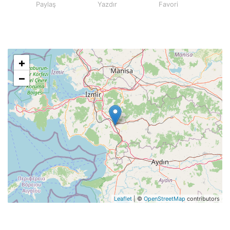
Paylaş
Yazdır
Favori
+
−
Leaflet
| ©
OpenStreetMap
contributors