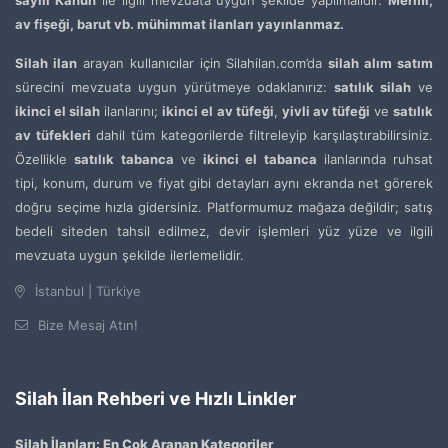
av fişeği, barut vb. mühimmat ilanları yayınlanmaz.
Silah ilan
arayan kullanıcılar için Silahilan.com’da
silah alım satım
sürecini mevzuata uygun yürütmeye odaklanırız:
satılık silah
ve
ikinci el silah
ilanlarını;
ikinci el av tüfeği
,
yivli av tüfeği
ve
satılık
av tüfekleri
dahil tüm kategorilerde filtreleyip karşılaştırabilirsiniz.
Özellikle
satılık tabanca
ve
ikinci el tabanca
ilanlarında ruhsat
tipi, konum, durum ve fiyat gibi detayları aynı ekranda net görerek
doğru seçime hızla gidersiniz. Platformumuz mağaza değildir; satış
bedeli siteden tahsil edilmez, devir işlemleri yüz yüze ve ilgili
mevzuata uygun şekilde ilerlemelidir.
İstanbul | Türkiye
Bize Mesaj Atın!
Silah İlan Rehberi ve Hızlı Linkler
Silah İlanları: En Çok Aranan Kategoriler