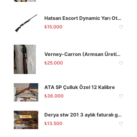
Hatsan Escort Dynamic Yarı Otomatik Av Tüfeği
₺
15.000
Verney-Carron (Armsan Üretim) 66 cm Mobil Şoklu Av Tüfeği
₺
25.000
ATA SP Çulluk Özel 12 Kalibre
₺
36.000
Derya stw 201 3 aylık faturalı garantili
₺
13.500