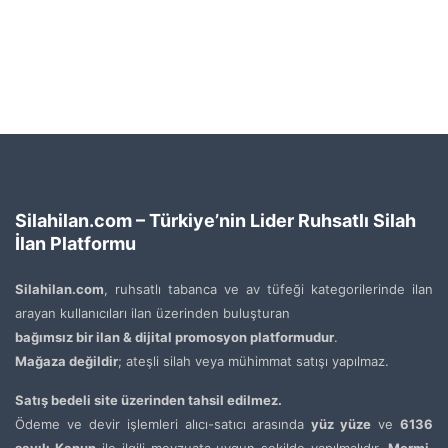
Silahilan.com – Türkiye’nin Lider Ruhsatlı Silah
İlan Platformu
Silahilan.com
, ruhsatlı tabanca ve av tüfeği kategorilerinde ilan
arayan kullanıcıları ilan üzerinden buluşturan
bağımsız bir ilan & dijital promosyon platformudur
.
Mağaza değildir
; ateşli silah veya mühimmat satışı yapılmaz.
Satış bedeli site üzerinden tahsil edilmez.
Ödeme ve devir işlemleri alıcı-satıcı arasında
yüz yüze
ve
6136
sayılı Kanun
ile ilgili mevzuata uygun şekilde yapılmalıdır.
Mermi,