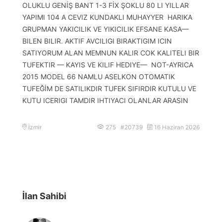
OLUKLU GENİŞ BANT 1-3 FİX ŞOKLU 80 LI YILLAR
YAPIMI 104 A CEVIZ KUNDAKLI MUHAYYER HARIKA
GRUPMAN YAKICILIK VE YIKICILIK EFSANE KASA—
BILEN BILIR. AKTIF AVCILIGI BIRAKTIGIM ICIN
SATIYORUM ALAN MEMNUN KALIR COK KALITELI BIR
TUFEKTIR — KAYIS VE KILIF HEDIYE— NOT-AYRICA
2015 MODEL 66 NAMLU ASELKON OTOMATIK
TUFEĞİM DE SATILIKDIR TUFEK SIFIRDIR KUTULU VE
KUTU ICERIGI TAMDIR IHTIYACI OLANLAR ARASIN
İzmir
275 #20739
16 Haziran 2026
İlan Sahibi