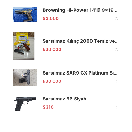
Browning Hi-Power 14’lü 9×19 Titanyum Kaplama
$
3.000
Sarsılmaz Kılınç 2000 Temiz ve İşlemeli
₺
30.000
Sarsılmaz SAR9 CX Platinum Sıfır Kutusunda
₺
30.000
Sarsılmaz B6 Siyah
$
310