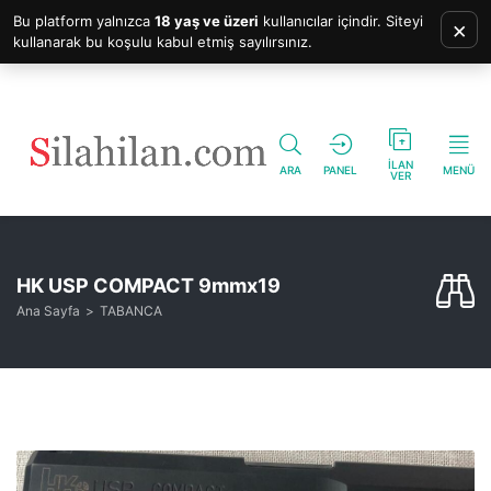
Bu platform yalnızca
18 yaş ve üzeri
kullanıcılar içindir. Siteyi
×
kullanarak bu koşulu kabul etmiş sayılırsınız.
İLAN
ARA
PANEL
MENÜ
VER
HK USP COMPACT 9mmx19
Ana Sayfa
TABANCA