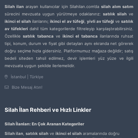
Silah ilan
arayan kullanıcılar için Silahilan.com’da
silah alım satım
sürecini mevzuata uygun yürütmeye odaklanırız:
satılık silah
ve
ikinci el silah
ilanlarını;
ikinci el av tüfeği
,
yivli av tüfeği
ve
satılık
av tüfekleri
dahil tüm kategorilerde filtreleyip karşılaştırabilirsiniz.
Özellikle
satılık tabanca
ve
ikinci el tabanca
ilanlarında ruhsat
tipi, konum, durum ve fiyat gibi detayları aynı ekranda net görerek
doğru seçime hızla gidersiniz. Platformumuz mağaza değildir; satış
bedeli siteden tahsil edilmez, devir işlemleri yüz yüze ve ilgili
mevzuata uygun şekilde ilerlemelidir.
İstanbul | Türkiye
Bize Mesaj Atın!
Silah İlan Rehberi ve Hızlı Linkler
Silah İlanları: En Çok Aranan Kategoriler
Silah ilan
,
satılık silah
ve
ikinci el silah
aramalarında doğru