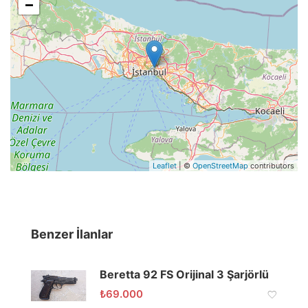
−
Leaflet
| ©
OpenStreetMap
contributors
Benzer İlanlar
Beretta 92 FS Orijinal 3 Şarjörlü
₺
69.000