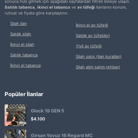
sonuca hızlı gitmek için aşağıdaki sayfalardan filtreli listeye ulaşın.
Satılık tabanca
,
ikinci el tabanca
ve
av tüfeği
ilanlarını konum,
ruhsat ve fiyata göre karşılaştırın.
Silah ilan
İkinci el av tüfeği
Satılık silah
Satılık av tüfekleri
İkinci el silah
Yivli av tüfeği
Satılık tabanca
Silah satış (ilan kuralları)
İkinci el tabanca
Silah alım satım rehberi
Popüler İlanlar
Glock 19 GEN 5
$
4.100
Girsan Yavuz 16 Regard MC