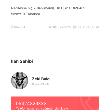
Nerdeyse hiç kullanılmamış HK USP COMPACT
9mmx19 Tabanca.
İstanbul
185 #20075
15 Haziran 2026
İlan Sahibi
Zeki Balcı
ÇEVRIM DIŞI
05424326XXX
Telefon numarasını görmek için tıklayın