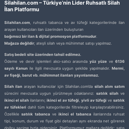
Silahilan.com – Türkiye’nin Lider Ruhsatlı Silah
İlan Platformu
Silahilan.com
, ruhsatlı tabanca ve av tüfeği kategorilerinde ilan
arayan kullanıcıları ilan üzerinden buluşturan
bağımsız bir ilan & dijital promosyon platformudur
.
Mağaza değildir
; ateşli silah veya mühimmat satışı yapılmaz.
Satış bedeli site üzerinden tahsil edilmez.
Ödeme ve devir işlemleri alıcı-satıcı arasında
yüz yüze
ve
6136
sayılı Kanun
ile ilgili mevzuata uygun şekilde yapılmalıdır.
Mermi,
av fişeği, barut vb. mühimmat ilanları yayınlanmaz.
Silah ilan
arayan kullanıcılar için Silahilan.com’da
silah alım satım
sürecini mevzuata uygun yürütmeye odaklanırız:
satılık silah
ve
ikinci el silah
ilanlarını;
ikinci el av tüfeği
,
yivli av tüfeği
ve
satılık
av tüfekleri
dahil tüm kategorilerde filtreleyip karşılaştırabilirsiniz.
Özellikle
satılık tabanca
ve
ikinci el tabanca
ilanlarında ruhsat
tipi, konum, durum ve fiyat gibi detayları aynı ekranda net görerek
doğru seçime hızla gidersiniz. Platformumuz mağaza değildir; satış