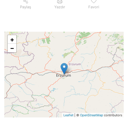
Paylaş
Yazdır
Favori
+
−
Leaflet
| ©
OpenStreetMap
contributors