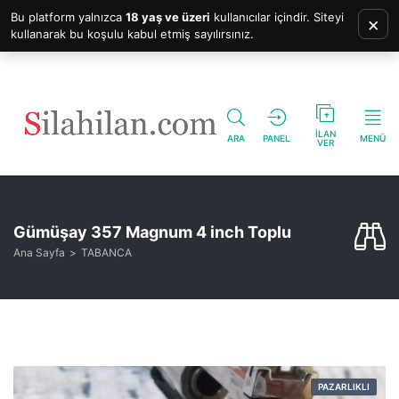
Bu platform yalnızca
18 yaş ve üzeri
kullanıcılar içindir. Siteyi
×
kullanarak bu koşulu kabul etmiş sayılırsınız.
İLAN
ARA
PANEL
MENÜ
VER
Gümüşay 357 Magnum 4 inch Toplu
Ana Sayfa
TABANCA
PAZARLIKLI