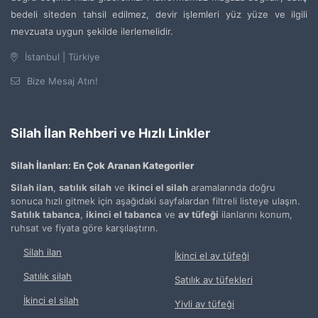
bedeli siteden tahsil edilmez, devir işlemleri yüz yüze ve ilgili
mevzuata uygun şekilde ilerlemelidir.
İstanbul | Türkiye
Bize Mesaj Atın!
Silah İlan Rehberi ve Hızlı Linkler
Silah İlanları: En Çok Aranan Kategoriler
Silah ilan
,
satılık silah
ve
ikinci el silah
aramalarında doğru
sonuca hızlı gitmek için aşağıdaki sayfalardan filtreli listeye ulaşın.
Satılık tabanca
,
ikinci el tabanca
ve
av tüfeği
ilanlarını konum,
ruhsat ve fiyata göre karşılaştırın.
Silah ilan
İkinci el av tüfeği
Satılık silah
Satılık av tüfekleri
İkinci el silah
Yivli av tüfeği