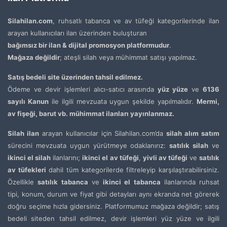
Silahilan.com
, ruhsatlı tabanca ve av tüfeği kategorilerinde ilan
arayan kullanıcıları ilan üzerinden buluşturan
bağımsız bir ilan & dijital promosyon platformudur
.
Mağaza değildir
; ateşli silah veya mühimmat satışı yapılmaz.
Satış bedeli site üzerinden tahsil edilmez.
Ödeme ve devir işlemleri alıcı-satıcı arasında
yüz yüze
ve
6136
sayılı Kanun
ile ilgili mevzuata uygun şekilde yapılmalıdır.
Mermi,
av fişeği, barut vb. mühimmat ilanları yayınlanmaz.
Silah ilan
arayan kullanıcılar için Silahilan.com’da
silah alım satım
sürecini mevzuata uygun yürütmeye odaklanırız:
satılık silah
ve
ikinci el silah
ilanlarını;
ikinci el av tüfeği
,
yivli av tüfeği
ve
satılık
av tüfekleri
dahil tüm kategorilerde filtreleyip karşılaştırabilirsiniz.
Özellikle
satılık tabanca
ve
ikinci el tabanca
ilanlarında ruhsat
tipi, konum, durum ve fiyat gibi detayları aynı ekranda net görerek
doğru seçime hızla gidersiniz. Platformumuz mağaza değildir; satış
bedeli siteden tahsil edilmez, devir işlemleri yüz yüze ve ilgili