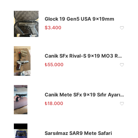
Glock 19 Gen5 USA 9x19mm
$
3.400
Canik SFx Rival-S 9×19 MO3 Red Dotlu
₺
55.000
Canik Mete SFx 9×19 Sıfır Ayarında
₺
18.000
Sarsılmaz SAR9 Mete Safari