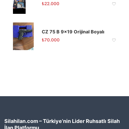
₺
22.000
CZ 75 B 9×19 Orijinal Boyalı
₺
70.000
Silahilan.com – Türkiye’nin Lider Ruhsatlı Silah
İlan Platformu