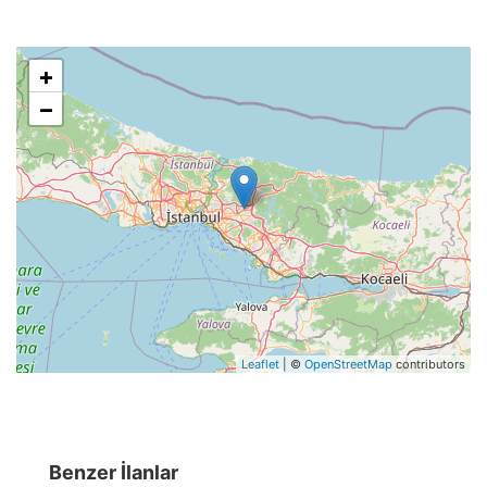
+
−
Leaflet
| ©
OpenStreetMap
contributors
Benzer İlanlar