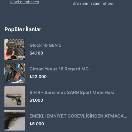
İkinci el tabanca
Silah alım satım rehberi
Popüler İlanlar
Glock 19 GEN 5
$
4.100
Girsan Yavuz 16 Regard MC
₺
22.000
SIFIR – Sarsılmaz SAR9 Sport Mete Haki
$
1.000
EMEKLİ EMNİYET GÖREVLİSİNDEN ATMACA 53 KLASİK14
₺
5.000