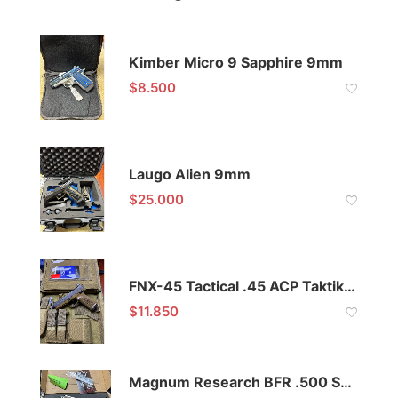
Kimber Micro 9 Sapphire 9mm
$
8.500
Laugo Alien 9mm
$
25.000
FNX-45 Tactical .45 ACP Taktik Model
$
11.850
Magnum Research BFR .500 S&W Magnum