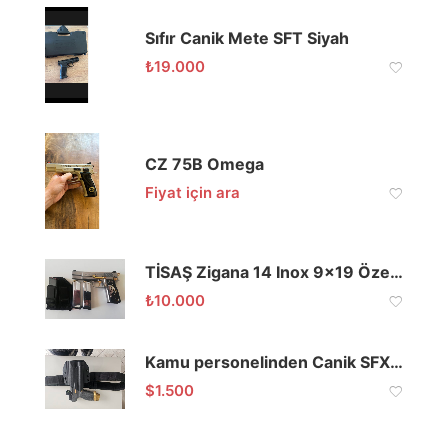
Sıfır Canik Mete SFT Siyah
₺
19.000
CZ 75B Omega
Fiyat için ara
TİSAŞ Zigana 14 Inox 9×19 Özel Yapım
₺
10.000
Kamu personelinden Canik SFX Rival
$
1.500