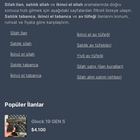
Silah ilan
,
satılık silah
ve
ikinci el silah
aramalarında doğru
sonuca hızlı gitmek için aşağıdaki sayfalardan filtreli listeye ulaşın.
Satılık tabanca
,
ikinci el tabanca
ve
av tüfeği
ilanlarını konum,
ruhsat ve fiyata göre karşılaştırın.
Silah ilan
İkinci el av tüfeği
Satılık silah
Satılık av tüfekleri
İkinci el silah
Yivli av tüfeği
Satılık tabanca
Silah satış (ilan kuralları)
İkinci el tabanca
Silah alım satım rehberi
Popüler İlanlar
Glock 19 GEN 5
$
4.100