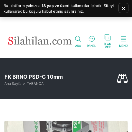
Bu platform yalnızca
18 yaş ve üzeri
kullanıcılar içindir. Siteyi
×
kullanarak bu koşulu kabul etmiş sayılırsınız.
İLAN
ARA
PANEL
MENÜ
VER
FK BRNO PSD-C 10mm
Ana Sayfa
TABANCA