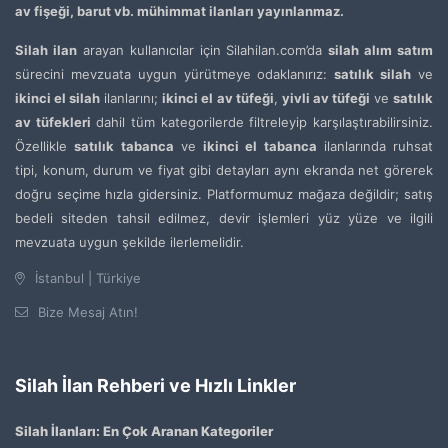
av fişeği, barut vb. mühimmat ilanları yayınlanmaz.
Silah ilan
arayan kullanıcılar için Silahilan.com’da
silah alım satım
sürecini mevzuata uygun yürütmeye odaklanırız:
satılık silah
ve
ikinci el silah
ilanlarını;
ikinci el av tüfeği
,
yivli av tüfeği
ve
satılık
av tüfekleri
dahil tüm kategorilerde filtreleyip karşılaştırabilirsiniz.
Özellikle
satılık tabanca
ve
ikinci el tabanca
ilanlarında ruhsat
tipi, konum, durum ve fiyat gibi detayları aynı ekranda net görerek
doğru seçime hızla gidersiniz. Platformumuz mağaza değildir; satış
bedeli siteden tahsil edilmez, devir işlemleri yüz yüze ve ilgili
mevzuata uygun şekilde ilerlemelidir.
İstanbul | Türkiye
Bize Mesaj Atın!
Silah İlan Rehberi ve Hızlı Linkler
Silah İlanları: En Çok Aranan Kategoriler