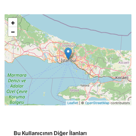
+
−
Leaflet
| ©
OpenStreetMap
contributors
Bu Kullanıcının Diğer İlanları