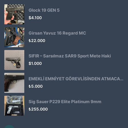
Glock 19 GEN 5
$
4.100
Girsan Yavuz 16 Regard MC
₺
22.000
SIFIR – Sarsılmaz SAR9 Sport Mete Haki
$
1.000
EMEKLİ EMNİYET GÖREVLİSİNDEN ATMACA 53 KLASİK14
₺
5.000
Sig Sauer P229 Elite Platinum 9mm
₺
255.000