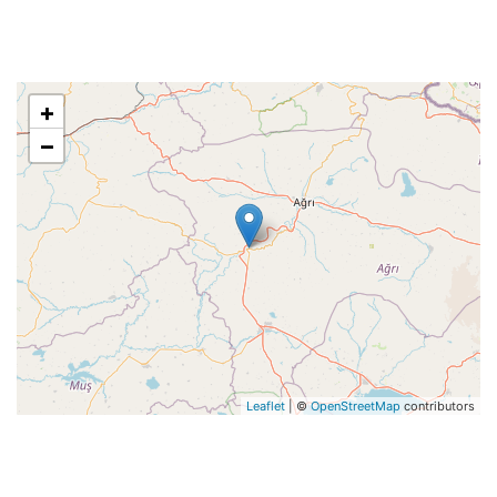
+
−
Leaflet
| ©
OpenStreetMap
contributors