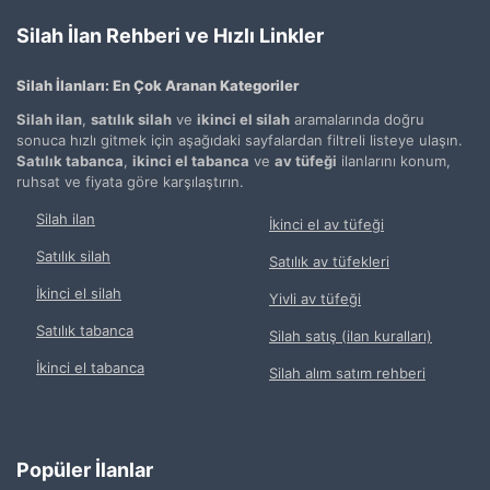
Silah İlan Rehberi ve Hızlı Linkler
Silah İlanları: En Çok Aranan Kategoriler
Silah ilan
,
satılık silah
ve
ikinci el silah
aramalarında doğru
sonuca hızlı gitmek için aşağıdaki sayfalardan filtreli listeye ulaşın.
Satılık tabanca
,
ikinci el tabanca
ve
av tüfeği
ilanlarını konum,
ruhsat ve fiyata göre karşılaştırın.
Silah ilan
İkinci el av tüfeği
Satılık silah
Satılık av tüfekleri
İkinci el silah
Yivli av tüfeği
Satılık tabanca
Silah satış (ilan kuralları)
İkinci el tabanca
Silah alım satım rehberi
Popüler İlanlar