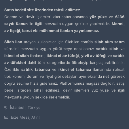
Satış bedeli site üzerinden tahsil edilmez.
Ödeme ve devir işlemleri alıcı-satıcı arasında
yüz yüze
ve
6136
sayılı Kanun
ile ilgili mevzuata uygun şekilde yapılmalıdır.
Mermi,
av fişeği, barut vb. mühimmat ilanları yayınlanmaz.
Silah ilan
arayan kullanıcılar için Silahilan.com’da
silah alım satım
sürecini mevzuata uygun yürütmeye odaklanırız:
satılık silah
ve
ikinci el silah
ilanlarını;
ikinci el av tüfeği
,
yivli av tüfeği
ve
satılık
av tüfekleri
dahil tüm kategorilerde filtreleyip karşılaştırabilirsiniz.
Özellikle
satılık tabanca
ve
ikinci el tabanca
ilanlarında ruhsat
tipi, konum, durum ve fiyat gibi detayları aynı ekranda net görerek
doğru seçime hızla gidersiniz. Platformumuz mağaza değildir; satış
bedeli siteden tahsil edilmez, devir işlemleri yüz yüze ve ilgili
mevzuata uygun şekilde ilerlemelidir.
İstanbul | Türkiye
Bize Mesaj Atın!