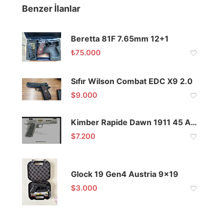
Benzer İlanlar
Beretta 81F 7.65mm 12+1
₺
75.000
Sıfır Wilson Combat EDC X9 2.0
$
9.000
Kimber Rapide Dawn 1911 45 Acp
$
7.200
Glock 19 Gen4 Austria 9×19
$
3.000