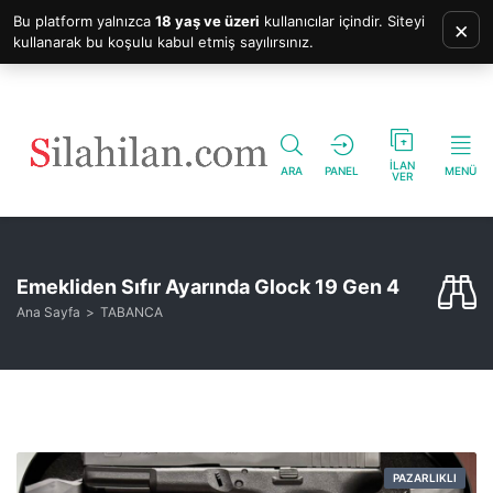
Bu platform yalnızca
18 yaş ve üzeri
kullanıcılar içindir. Siteyi
×
kullanarak bu koşulu kabul etmiş sayılırsınız.
İLAN
ARA
PANEL
MENÜ
VER
Emekliden Sıfır Ayarında Glock 19 Gen 4
Ana Sayfa
TABANCA
PAZARLIKLI