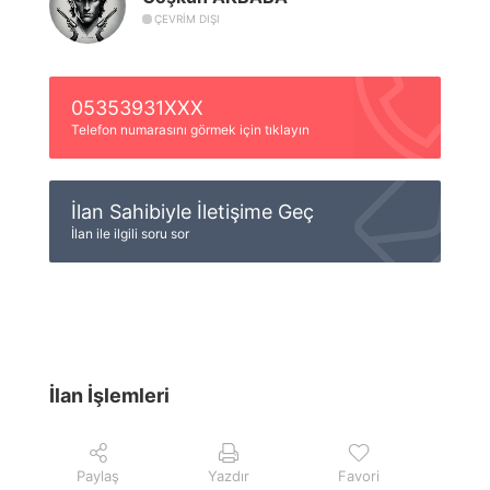
ÇEVRIM DIŞI
05353931XXX
Telefon numarasını görmek için tıklayın
İlan Sahibiyle İletişime Geç
İlan ile ilgili soru sor
İlan İşlemleri
Paylaş
Yazdır
Favori